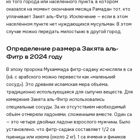
из того города или населённого пункта, в котором
оказался на момент окончания месяца Рамадан тот, кто
уплачивает Закят аль-Фитр. Исключение — если в этом
населённом пункте нет нуждающихся мусульман. В этом
случае можно передать милостыню в другой город.
Определение размера Закята аль-
Фитр в 2024 году
В эпоху пророка Мухаммада фитр-садаку исчисляли в са
(sā, с арабского можно перевести как «маленький
сосуд»). Это древняя исламская мера объёма,
традиционно использующаяся для сыпучих веществ. Для
измерения Закята аль-Фитр использовались
специальные сосуды. За их отсутствием необходимый
объём отмеряли ладонями, сложенными вместе. Один са
— это четыре двойных ладони взрослого мужчины. Было
установлено, что фитр-садака составляет 1/2 са
пшеницы или изюма (около 2 кг), 1 са ячменя и фиников