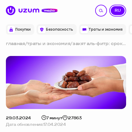
UZ
RU
Покупки
Безопасность
Траты и экономия
главная
/
траты и экономия
/
закят аль-фитр: сроки
и размер выплаты в
2024 году
29.03.2024
7 минут
27863
Дата обновления:
17.04.2024