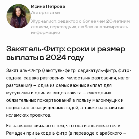
Ирина Петрова
Автор статьи
Журналист, редактор с более чем 20-летним
стажем, переводчик, люблю анализировать
информацию
Закят аль-Фитр: сроки и размер
выплаты в 2024 году
Закят аль-Фитр (закятуль-фитр, садакатуль-фитр, фитр-
садака, садака разговения, милостыня разговения, налог
разговения) — одна из самых важных выплат для
мусульман и один из видов закята — ежегодных
обязательных пожертвований в пользу малоимущих и
социально незащищённых людей, а также на развитие
исламских проектов.
Её название связано с тем, что она выплачивается в
Рамадан при выходе в фитр (в переводе с арабского —