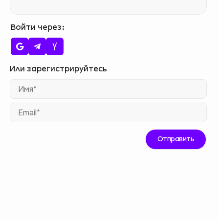
Войти через
Им
Ema