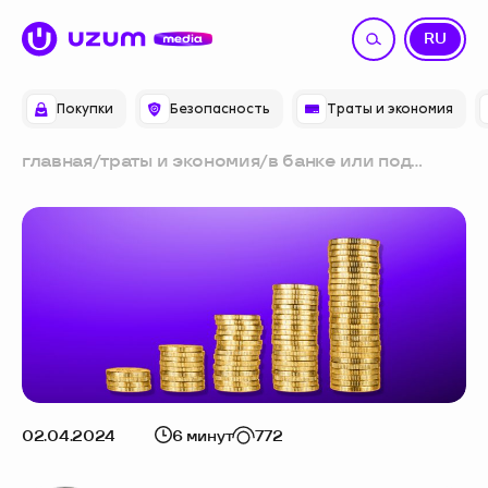
UZ
RU
Покупки
Безопасность
Траты и экономия
главная
/
траты и экономия
/
в банке или под
подушкой: где
выгоднее хранить
накопления
02.04.2024
6 минут
772