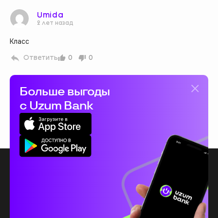
Umida
2 лет назад
Класс
Ответить
0
0
Больше выгоды
с Uzum Bank
Покупки
Связаться с нами
Безопасность
Траты и экономия
Скачать Uzum Market
AppStore