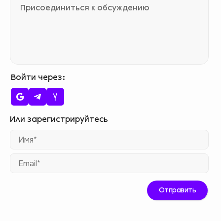
Войти через
Им
Ema