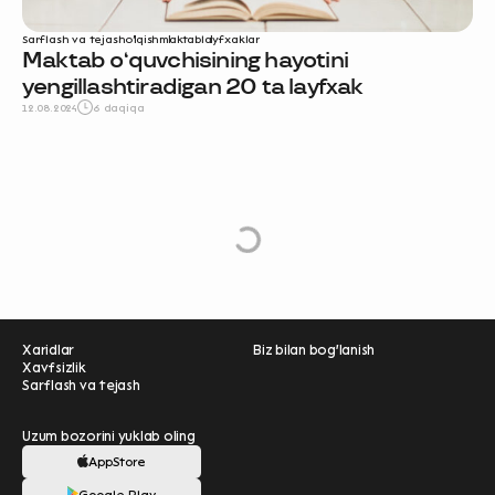
Sarflash va tejash
o‘qish
maktab
layfxaklar
Maktab o‘quvchisining hayotini
yengillashtiradigan 20 ta layfxak
12.08.2024
6 daqiqa
e
L
o
a
d
M
o
r
Xaridlar
Biz bilan bog'lanish
Xavfsizlik
Sarflash va tejash
Uzum bozorini yuklab oling
AppStore
Ravnaqimizga hissa