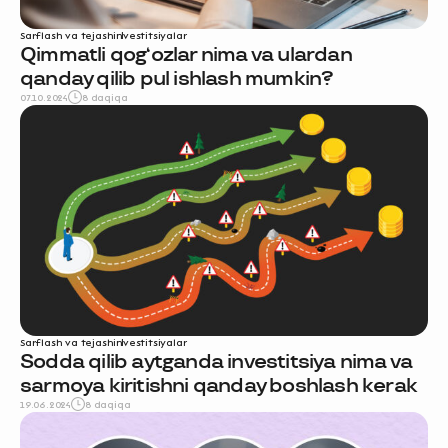
Sarflash va tejash
investitsiyalar
Qimmatli qog‘ozlar nima va ulardan
qanday qilib pul ishlash mumkin?
07.10.2024
8 daqiqa
Sarflash va tejash
investitsiyalar
Sodda qilib aytganda investitsiya nima va
sarmoya kiritishni qanday boshlash kerak
19.06.2024
8 daqiqa