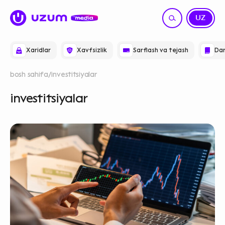
RU
UZ
Xaridlar
Xavfsizlik
Sarflash va tejash
Dar
bosh sahifa
investitsiyalar
investitsiyalar