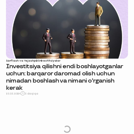
Sarflash va tejash
pul
investitsiyalar
Investitsiya qilishni endi boshlayotganlar
uchun: barqaror daromad olish uchun
nimadan boshlash va nimani o'rganish
kerak
25.05.2024
5 daqiqa
e
L
o
a
d
M
o
r