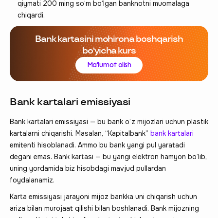
qiymati 200 ming so‘m bo‘lgan banknotni muomalaga
chiqardi.
Bank kartasini mohirona boshqarish
boʻyicha kurs
Ma'lumot olish
Bank kartalari emissiyasi
Bank kartalari emissiyasi — bu bank o‘z mijozlari uchun plastik
kartalarni chiqarishi. Masalan, “Kapitalbank”
bank kartalari
emitenti hisoblanadi. Ammo bu bank yangi pul yaratadi
degani emas. Bank kartasi — bu yangi elektron hamyon bo‘lib,
uning yordamida biz hisobdagi mavjud pullardan
foydalanamiz.
Karta emissiyasi jarayoni mijoz bankka uni chiqarish uchun
ariza bilan murojaat qilishi bilan boshlanadi. Bank mijozning