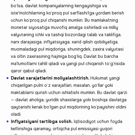
bo‘lsa, davlat kompaniyalarning kengayishiga va
iste'molchilarning ko‘proq pul sarflashi1ga yordam berish
uchun ko‘proq pul chiqarishi mumkin. Bu mamlakatning
monetar siyosatiga muvofiq amalga oshiriladi va milliy
valyutaning ichki va tashqi bozordagi talab va taklifiga,
narx darajasiga, inflyatsiyaga, xarid qilish qobiliyatiga,
muomaladagi pul miqdoriga, shuningdek, zaxira valyutasi
va oltin zaxirasining hajmiga bog‘liq. Davlat bu barcha
ma'lumotlarni tahlil qiladi va yangi pul chiqarish to‘g‘risida
qaror qabul qiladi.
Davlat xarajatlarini moliyalashtirish.
Hukumat yangi
chiqarilgan pulni o‘z xarajatlari, masalan, yo‘llar yoki
maktablarni qurish uchun ishlatishi mumkin. Bu davlat qarzi
— davlat aholiga, yuridik shaxslarga yoki boshqa davlatga
qaytarishi kerak bo‘lgan pul miqdorining ko‘payishini oldini
oladi.
Inflyatsiyani tartibga solish.
Iqtisodiyot uchun foyda
keltirishiga qaramay, ortiqcha pul emissiyasi yuqori