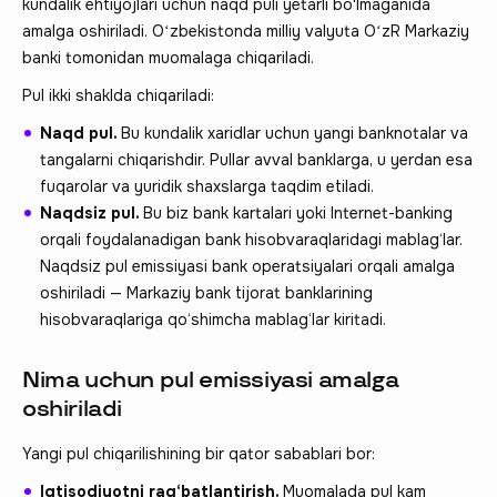
kundalik ehtiyojlari uchun naqd puli yetarli bo'lmaganida
amalga oshiriladi. Oʻzbekistonda milliy valyuta OʻzR Markaziy
banki tomonidan muomalaga chiqariladi.
Pul ikki shaklda chiqariladi:
Naqd pul.
Bu kundalik xaridlar uchun yangi banknotalar va
tangalarni chiqarishdir. Pullar avval banklarga, u yerdan esa
fuqarolar va yuridik shaxslarga taqdim etiladi.
Naqdsiz pul.
Bu biz bank kartalari yoki Internet-banking
orqali foydalanadigan bank hisobvaraqlaridagi mablag‘lar.
Naqdsiz pul emissiyasi bank operatsiyalari orqali amalga
oshiriladi — Markaziy bank tijorat banklarining
hisobvaraqlariga qo‘shimcha mablag‘lar kiritadi.
Nima uchun pul emissiyasi amalga
oshiriladi
Yangi pul chiqarilishining bir qator sabablari bor:
Iqtisodiyotni rag‘batlantirish.
Muomalada pul kam