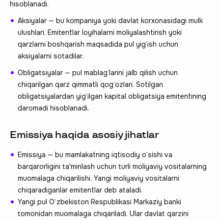
hisoblanadi.
Aksiyalar — bu kompaniya yoki davlat korxonasidagi mulk
ulushlari. Emitentlar loyihalarni moliyalashtirish yoki
qarzlarni boshqarish maqsadida pul yig‘ish uchun
aksiyalarni sotadilar.
Obligatsiyalar — pul mablag‘larini jalb qilish uchun
chiqarilgan qarz qimmatli qog‘ozlari. Sotilgan
obligatsiyalardan yig‘ilgan kapital obligatsiya emitentining
daromadi hisoblanadi.
Emissiya haqida asosiy jihatlar
Emissiya — bu mamlakatning iqtisodiy o‘sishi va
barqarorligini ta'minlash uchun turli moliyaviy vositalarning
muomalaga chiqarilishi. Yangi moliyaviy vositalarni
chiqaradiganlar emitentlar deb ataladi.
Yangi pul O‘zbekiston Respublikasi Markaziy banki
tomonidan muomalaga chiqariladi. Ular davlat qarzini