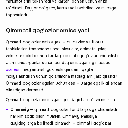
ma'lumotlarini tekshiradi va kartani ochish uchun ariza
to'‘diradi. Tayyor bo‘lgach, karta faollashtiriladi va mijozga
topshiriladi.
Qimmatli qog‘ozlar emissiyasi
Qimmatli qog‘ozlar emissiyasi — bu davlat va tijorat
tashkilotlari tomonidan yangi aksiyalar, obligatsiyalar,
veksellar yoki boshqa turdagi qimmatli qog‘ozlar chiqarilishi.
Ularni chiqarganlar uchun bunday emissiyaning maqsadi
biznesni
rivojlantirish yoki eski qarzlarni qayta
moliyalashtirish uchun qo‘shimcha mablag‘larni jalb qilishdir.
Qimmatli qog‘ozlar egalari uchun esa — ularga egalik qilishdan
olinadigan daromad.
Qimmatli qog‘ozlar emissiyasi quyidagicha bo‘lishi mumkin:
Ommaviy
— qimmatli qog‘ozlar fond birjasiga chiqariladi,
har kim sotib olishi mumkin. Ommaviy emissiya
quyidagilarga bo‘linadi: birlamchi — qimmatli qog‘ozlar