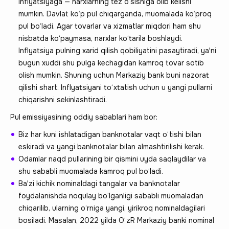
inflyatsiyaga — narxlarning tez o‘sishiga olib kelishi
mumkin. Davlat ko‘p pul chiqarganda, muomalada ko‘proq
pul bo‘ladi. Agar tovarlar va xizmatlar miqdori ham shu
nisbatda ko‘paymasa, narxlar ko‘tarila boshlaydi.
Inflyatsiya pulning xarid qilish qobiliyatini pasaytiradi, ya'ni
bugun xuddi shu pulga kechagidan kamroq tovar sotib
olish mumkin. Shuning uchun Markaziy bank buni nazorat
qilishi shart. Inflyatsiyani to‘xtatish uchun u yangi pullarni
chiqarishni sekinlashtiradi.
Pul emissiyasining oddiy sabablari ham bor:
Biz har kuni ishlatadigan banknotalar vaqt o‘tishi bilan
eskiradi va yangi banknotalar bilan almashtirilishi kerak.
Odamlar naqd pullarining bir qismini uyda saqlaydilar va
shu sababli muomalada kamroq pul bo‘ladi.
Ba'zi kichik nominaldagi tangalar va banknotalar
foydalanishda noqulay bo‘lganligi sababli muomaladan
chiqarilib, ularning o‘rniga yangi, yirikroq nominaldagilari
bosiladi. Masalan, 2022 yilda O‘zR Markaziy banki nominal