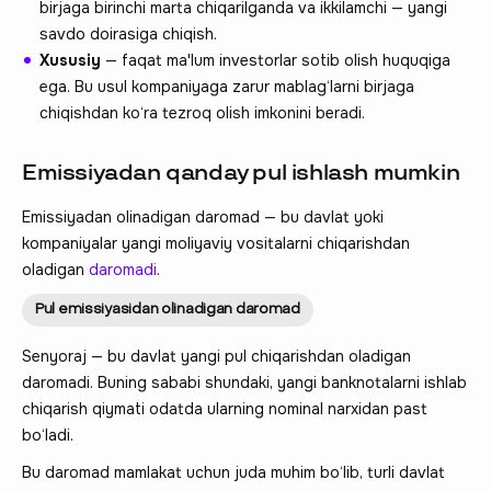
birjaga birinchi marta chiqarilganda va ikkilamchi — yangi
savdo doirasiga chiqish.
Xususiy
— faqat ma'lum investorlar sotib olish huquqiga
ega. Bu usul kompaniyaga zarur mablag‘larni birjaga
chiqishdan ko‘ra tezroq olish imkonini beradi.
Emissiyadan qanday pul ishlash mumkin
Emissiyadan olinadigan daromad — bu davlat yoki
kompaniyalar yangi moliyaviy vositalarni chiqarishdan
oladigan
daromadi
.
Pul emissiyasidan olinadigan daromad
Senyoraj — bu davlat yangi pul chiqarishdan oladigan
daromadi. Buning sababi shundaki, yangi banknotalarni ishlab
chiqarish qiymati odatda ularning nominal narxidan past
bo‘ladi.
Bu daromad mamlakat uchun juda muhim bo‘lib, turli davlat