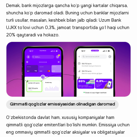
Demak, bank mijozlarga qancha ko‘p yangi kartalar chiqarsa,
shuncha ko‘p daromad oladi. Buning uchun banklar mijozlarni
turli usullar, masalan, keshbek bilan jalb qiladi: Uzum Bank
UJKX to‘lovi uchun 0,3%, jamoat transportida yo‘l haqi uchun
20% qaytaradi va hokazo.
Qimmatli qog‘ozlar emissiyasidan olinadigan daromad
O‘zbekistonda davlat ham, xususiy kompaniyalar ham
qimmatli qog‘ozlar emitentlari bo‘lishi mumkin. Emissiya uchun
eng ommaviy qimmatli qog‘ozlar aksiyalar va obligatsiyalar