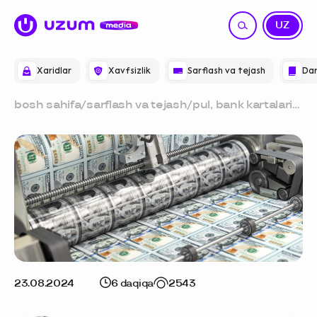
RU
UZ
Xaridlar
Xavfsizlik
Sarflash va tejash
Dar
bosh sahifa
/
sarflash va tejash
/
pul, bank kartalari
va qimmatli
qog‘ozlar
emissiyasi nima
23.08.2024
6 daqiqa
2543