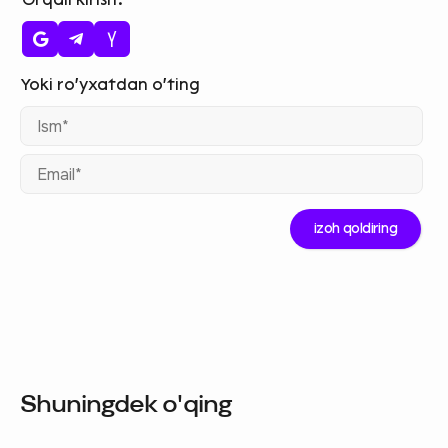
Ism
Ema
Shuningdek o'qing