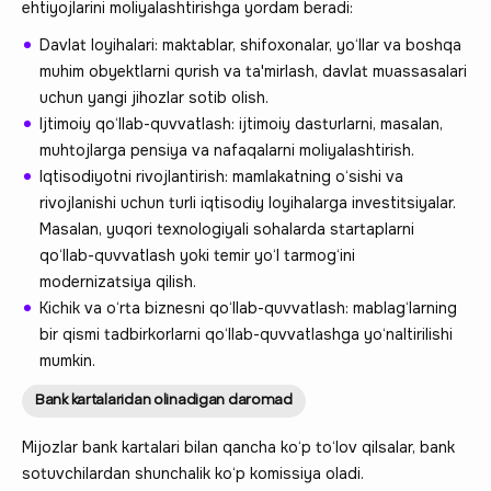
ehtiyojlarini moliyalashtirishga yordam beradi:
Davlat loyihalari: maktablar, shifoxonalar, yo‘llar va boshqa
muhim obyektlarni qurish va ta'mirlash, davlat muassasalari
uchun yangi jihozlar sotib olish.
Ijtimoiy qo‘llab-quvvatlash: ijtimoiy dasturlarni, masalan,
muhtojlarga pensiya va nafaqalarni moliyalashtirish.
Iqtisodiyotni rivojlantirish: mamlakatning o‘sishi va
rivojlanishi uchun turli iqtisodiy loyihalarga investitsiyalar.
Masalan, yuqori texnologiyali sohalarda startaplarni
qo‘llab-quvvatlash yoki temir yo‘l tarmog‘ini
modernizatsiya qilish.
Kichik va o‘rta biznesni qo‘llab-quvvatlash: mablag‘larning
bir qismi tadbirkorlarni qo‘llab-quvvatlashga yo‘naltirilishi
mumkin.
Bank kartalaridan olinadigan daromad
Mijozlar bank kartalari bilan qancha ko‘p to‘lov qilsalar, bank
sotuvchilardan shunchalik ko‘p komissiya oladi.