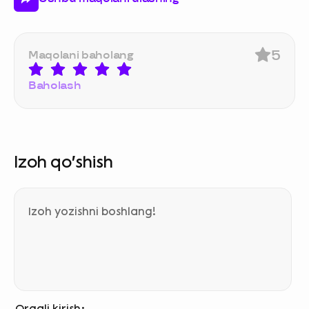
5
Maqolani baholang
Baholash
Izoh qo‘shish
Orqali kirish