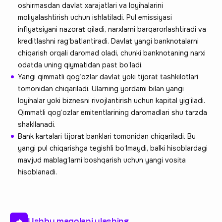
oshirmasdan davlat xarajatlari va loyihalarini
moliyalashtirish uchun ishlatiladi. Pul emissiyasi
inflyatsiyani nazorat qiladi, narxlarni barqarorlashtiradi va
kreditlashni rag‘batlantiradi. Davlat yangi banknotalarni
chiqarish orqali daromad oladi, chunki banknotaning narxi
odatda uning qiymatidan past bo‘ladi.
Yangi qimmatli qog‘ozlar davlat yoki tijorat tashkilotlari
tomonidan chiqariladi. Ularning yordami bilan yangi
loyihalar yoki biznesni rivojlantirish uchun kapital yig‘iladi.
Qimmatli qog‘ozlar emitentlarining daromadlari shu tarzda
shakllanadi.
Bank kartalari tijorat banklari tomonidan chiqariladi. Bu
yangi pul chiqarishga tegishli bo‘lmaydi, balki hisoblardagi
mavjud mablag‘larni boshqarish uchun yangi vosita
hisoblanadi.
Ushbu maqolani ulashing