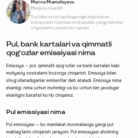
Marina Mustafayeva
Maqola muallifi
5 yildan ortiq tajribaga ega kopirayter,
kompyuter tizimlari muhandisi, yangi bilimlar
o‘rganishni yaxshi ko‘raman
Pul, bank kartalari va qimmatli
qog‘ozlar emissiyasi nima
Emissiya — pul, qimmatli qog‘ozlar va bank kartalari kabi
moliyaviy vositalarni bozorga chiqarish. Emissiya bilan
shug‘ullanadiganlar emitentlar deb ataladi. Emissiya nima
ekanligi, nima uchun muhimligi va bu uchun kim javobgar
ekanligini batafsil ko‘rib chiqamiz.
Pul emissiyasi nima
Pul emissiyasi — bu mamlakat muomalasiga yangi pul
mablag‘larini chiqarish jarayoni. Pul emissiyasi aholining