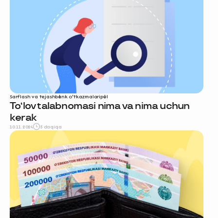
Sarflash va tejash
bank o‘tkazmalari
pul
To‘lov talabnomasi nima va nima uchun
kerak
10.11.2024
5 daqiqa