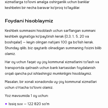
xizmatlarga to'lovni amalga oshirganlik uchun banklar
keshbekni bir necha baravar ko'proq to'laydilar.
Foydani hisoblaymiz
Keshbek summasini hisoblash uchun sarflangan summani
keshbek qiymatiga ko'paytirish kerak (0,3, 1, 5, 20 va
boshqalar) — keyin olingan natijani 100 ga bo'lish kerak.
Shunday qilib, biz qaytarib olinadigan summaning foizini bilib
olamiz.
Har oy uchun faqat uy-joy kommunal xizmatlarini to'lash va
transportda qatnash uchun bank kartasidan foydalanish
orqali qancha pul ishlashingiz mumkinligini hisoblaymiz.
Masalan, bir xonali xonadonda uy-joy kommunal xizmatlari
uchun o'rtacha to'lovni olamiz.
Yoz mavsumida 1 oy uchun:
Issiq suv — 122 820 so'm