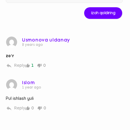
Usmonova uldanay
2 years ago
zoʻr
Reply
1
0
Islom
1 year ago
Pul ishlash yuli
Reply
0
0