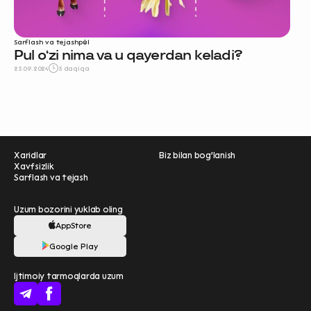
Sarflash va tejash
pul
Pul oʻzi nima va u qayerdan keladi?
25.09.2024
5 daqiqa
Xaridlar
Biz bilan bog'lanish
Xavfsizlik
Sarflash va tejash
Uzum bozorini yuklab oling
AppStore
Ravnaqimizga hissa
Google Play
qo'shing — so‘rovnomada
Ijtimoiy tarmoqlarda uzum
qatnashing ❤️
boshlash