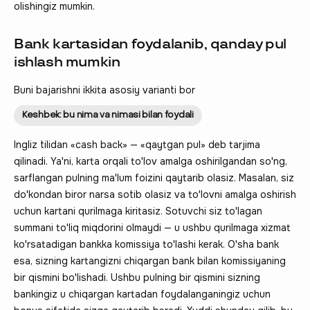
olishingiz mumkin.
Bank kartasidan foydalanib, qanday pul
ishlash mumkin
Buni bajarishni ikkita asosiy varianti bor
Keshbek: bu nima va nimasi bilan foydali
Ingliz tilidan «cash back» — «qaytgan pul» deb tarjima
qilinadi. Ya'ni, karta orqali to'lov amalga oshirilgandan so'ng,
sarflangan pulning ma'lum foizini qaytarib olasiz. Masalan, siz
do'kondan biror narsa sotib olasiz va to'lovni amalga oshirish
uchun kartani qurilmaga kiritasiz. Sotuvchi siz to'lagan
summani to'liq miqdorini olmaydi — u ushbu qurilmaga xizmat
ko'rsatadigan bankka komissiya to'lashi kerak. O'sha bank
esa, sizning kartangizni chiqargan bank bilan komissiyaning
bir qismini bo'lishadi. Ushbu pulning bir qismini sizning
bankingiz u chiqargan kartadan foydalanganingiz uchun