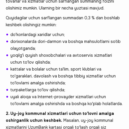
tovarlar va xizmatlar uchun sarflangan summaning foizini
olishimiz mumkin. Ularning bir necha yuztasi mavjud.
Quyidagilar uchun sarflangan summadan 0,3 % dan boshlab
keshbek olishingiz mumkin:
do'konlardagi xaridlar uchun;
dorixonalarda dori-darmon va boshqa mahsulotlarni sotib
olayotganda;
yoqilg'i quyish shoxobchalari va avtoservis xizmatlari
uchun to'lov qilishda;
kattalar va bolalar uchun ta'lim, sport klublari va
to'garaklari, davolash va boshqa tibbiy xizmatlar uchun
to'lovlarni amalga oshirishda;
turpaketlarga to'lov qilishda;
uyali aloqa va Internet-provayder xizmatlari uchun
to'lovlarni amalga oshirishda va boshqa ko'plab holatlarda.
2. Uy-joy kommunal xizmatlari uchun to'lovni amalga
oshirganlik uchun keshbek.
Masalan, uy-joy kommunal
xizmatlarini UzumBank kartasi orqali to'lash orqali siz