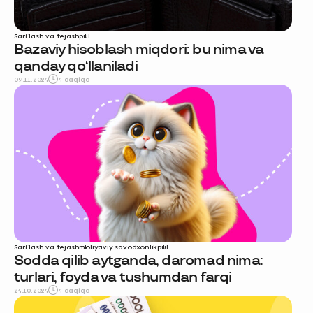
Sarflash va tejash
pul
Bazaviy hisoblash miqdori: bu nima va
qanday qo‘llaniladi
09.11.2024
4 daqiqa
Sarflash va tejash
moliyaviy savodxonlik
pul
Sodda qilib aytganda, daromad nima:
turlari, foyda va tushumdan farqi
24.10.2024
4 daqiqa