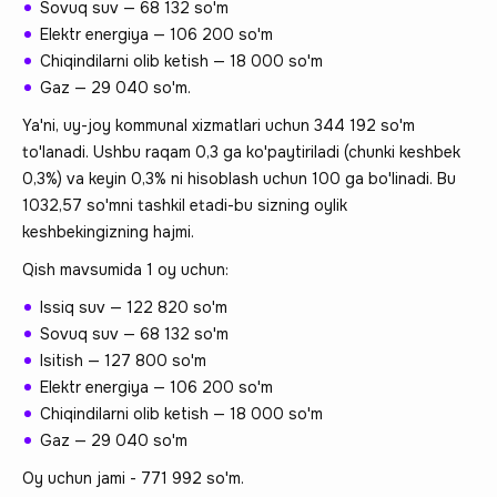
Sovuq suv — 68 132 so'm
Elektr energiya — 106 200 so'm
Chiqindilarni olib ketish — 18 000 so'm
Gaz — 29 040 so'm.
Ya'ni, uy-joy kommunal xizmatlari uchun 344 192 so'm
to'lanadi. Ushbu raqam 0,3 ga ko'paytiriladi (chunki keshbek
0,3%) va keyin 0,3% ni hisoblash uchun 100 ga bo'linadi. Bu
1032,57 so'mni tashkil etadi-bu sizning oylik
keshbekingizning hajmi.
Qish mavsumida 1 oy uchun:
Issiq suv — 122 820 so'm
Sovuq suv — 68 132 so'm
Isitish — 127 800 so'm
Elektr energiya — 106 200 so'm
Chiqindilarni olib ketish — 18 000 so'm
Gaz — 29 040 so'm
Oy uchun jami - 771 992 so'm.