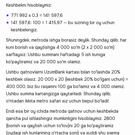
Keshbekni hisoblaymiz:
771 992 х 0,3 = 141 597,6
141 597,6: 100 = 1 415,97 — bu sizning bir oy uchun
keshbekingiz.
Shuningdek, metroda ishga borasiz deylik. Shunday qilib, har
kuni borish va qaytishga 4 000 so'm (2 x 2 000 so'm)
sarflaysiz. Ushbu summani haftadagi 5 ish kuniga
ko'paytiramiz va 20 000 so'm olamiz.
Ushbu qatnovlarni UzumBank kartasi bilan to'lashda 20%
keshbek olasiz. 20 000 x 20 (keshbek 20% bo'lgani uchun) =
400 000, biz bu raqamni 100 ga bo'lamiz va 4 000 olamiz.
Ushbu summa kartangizga qaytariladi. Shunday qilib,
o'ntadan ikkita metro safari siz uchun bepul bo'ladi!
Endi esa bir oy ichida metroda qatnov uchun keshbekda
qancha pul ishlashingiz mumkinligini hisoblaymiz. 2800
(borish va qaytish uchun to'lov)ni 20 ga ko'paytiramiz
(oydagi ish kunlarining o'rtacha soni) va xuddi shu sxema