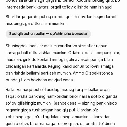
bonus sifatida sizga qaytarib beradi. Xuddi shunday qilib, bu
internetda bank kartasi orqali to'lov qilishda ham ishlaydi.
Shartlarga qarab, pul oy oxirida yoki to'lovdan keyin darhol
hisobingizga o'tkazilishi mumkin.
Sodiqlik uchun ballar — qo'shimcha bonuslar
Shuningdek, banklar ma'lum xaridlar va xizmatlar uchun
kartaga ball o'tkazishlari mumkin. Odatda, ba'zi kompaniyalar,
masalan, yirik do'konlar tarmog'i yoki aviakompaniya bilan
chiqarilgan kartalarda. Keyingi xarid uchun to'lovni amalga
oshirishda ballarni sarflash mumkin. Ammo O'zbekistonda
bunday tizim hozircha mavjud emas.
Ballar va naqd pul o'rtasidagi asosiy farq — ballar orqali
faqat o'sha bankning hamkoridan biror narsa sotib olganda
to'lov qilishingiz mumkin. Keshbek esa — sizning bank hisob
raqamingizga tushadigan haqiqiy pul. Ulardan o'z
xohishingizga ko'ra foydalanishingiz mumkin — kartadan
yechib olish, biror narsaga to'lov qilish, omonatni to'ldirish