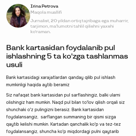
Irina Petrova
Maqola muallifi
Jurnalist, 20 yildan ortiq tajribaga ega muharrir,
tarjimon, ma’lumotni tahlil qilishni yaxshi
ko‘raman.
Bank kartasidan foydalanib pul
ishlashning 5 ta ko'zga tashlanmas
usuli
Bank kartasidagi xarajatlardan qanday qilib pul ishlash
mumkinligi haqida aytib beramiz
Siz nafaqat bank kartasidan pul sarflashingiz, balki ularni
olishingiz ham mumkin. Naqd pul bilan to'lov qilish orqali siz
shunchaki o'z pulingizni berasiz. Bank kartasidan
foydalansangiz, sarflangan summaning bir qismi sizga
qaytib kelishi mumkin. Kartadan qanchalik ko'p va tez-tez
foydalansangiz, shuncha ko'p miqdordagi pulni qaytarib