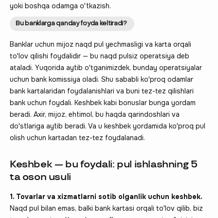
yoki boshqa odamga o'tkazish.
Bu banklarga qanday foyda keltiradi?
Banklar uchun mijoz naqd pul yechmasligi va karta orqali
to'lov qilishi foydalidir — bu naqd pulsiz operatsiya deb
ataladi. Yuqorida aytib o'tganimizdek, bunday operatsiyalar
uchun bank komissiya oladi. Shu sababli ko'proq odamlar
bank kartalaridan foydalanishlari va buni tez-tez qilishlari
bank uchun foydali. Keshbek kabi bonuslar bunga yordam
beradi. Axir, mijoz, ehtimol, bu haqda qarindoshlari va
do'stlariga aytib beradi. Va u keshbek yordamida ko'proq pul
olish uchun kartadan tez-tez foydalanadi.
Keshbek — bu foydali: pul ishlashning 5
ta oson usuli
1. Tovarlar va xizmatlarni sotib olganlik uchun keshbek.
Naqd pul bilan emas, balki bank kartasi orqali to'lov qilib, biz