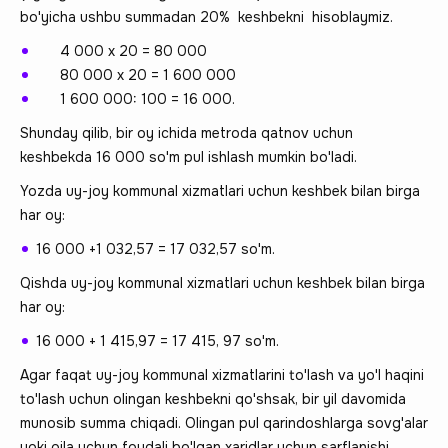
bo'yicha ushbu summadan 20% keshbekni hisoblaymiz.
4 000 х 20 = 80 000
80 000 х 20 = 1 600 000
1 600 000: 100 = 16 000.
Shunday qilib, bir oy ichida metroda qatnov uchun
keshbekda 16 000 so'm pul ishlash mumkin bo'ladi.
Yozda uy-joy kommunal xizmatlari uchun keshbek bilan birga
har oy:
16 000 +1 032,57 = 17 032,57 so'm.
Qishda uy-joy kommunal xizmatlari uchun keshbek bilan birga
har oy:
16 000 + 1 415,97 = 17 415, 97 so'm.
Agar faqat uy-joy kommunal xizmatlarini to'lash va yo'l haqini
to'lash uchun olingan keshbekni qo'shsak, bir yil davomida
munosib summa chiqadi. Olingan pul qarindoshlarga sovg'alar
yoki oila uchun foydali bo'lgan xaridlar uchun sarflanishi