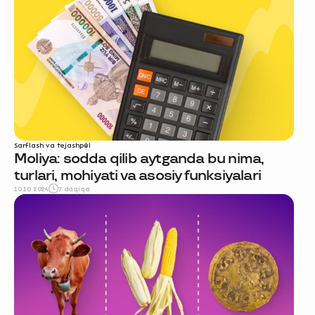
Sarflash va tejash
pul
Moliya: sodda qilib aytganda bu nima,
turlari, mohiyati va asosiy funksiyalari
10.10.2024
7 daqiqa