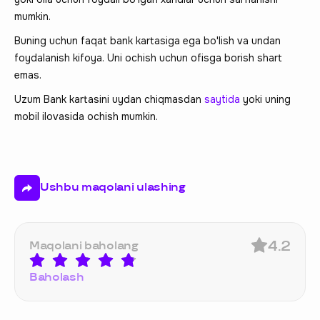
mumkin.
Buning uchun faqat bank kartasiga ega bo'lish va undan
foydalanish kifoya. Uni ochish uchun ofisga borish shart
emas.
Uzum Bank kartasini uydan chiqmasdan
saytida
yoki uning
mobil ilovasida ochish mumkin.
Ushbu maqolani ulashing
4.2
Maqolani baholang
Baholash