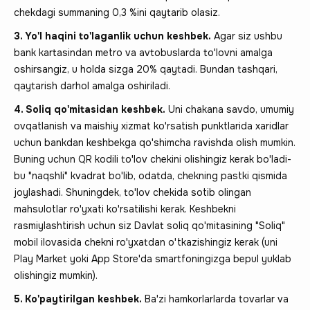
chekdagi summaning 0,3 %ini qaytarib olasiz.
3. Yo'l haqini to'laganlik uchun keshbek.
Agar siz ushbu
bank kartasindan metro va avtobuslarda to'lovni amalga
oshirsangiz, u holda sizga 20% qaytadi. Bundan tashqari,
qaytarish darhol amalga oshiriladi.
4. Soliq qo'mitasidan keshbek.
Uni chakana savdo, umumiy
ovqatlanish va maishiy xizmat ko'rsatish punktlarida xaridlar
uchun bankdan keshbekga qo'shimcha ravishda olish mumkin.
Buning uchun QR kodili to'lov chekini olishingiz kerak bo'ladi-
bu "naqshli" kvadrat bo'lib, odatda, chekning pastki qismida
joylashadi. Shuningdek, to'lov chekida sotib olingan
mahsulotlar ro'yxati ko'rsatilishi kerak. Keshbekni
rasmiylashtirish uchun siz Davlat soliq qo'mitasining "Soliq"
mobil ilovasida chekni ro'yxatdan o'tkazishingiz kerak (uni
Play Market yoki App Store'da smartfoningizga bepul yuklab
olishingiz mumkin).
5. Ko'paytirilgan keshbek.
Ba'zi hamkorlarlarda tovarlar va