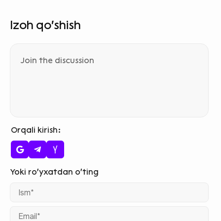
Izoh qo‘shish
Orqali kirish
Ism
Ema