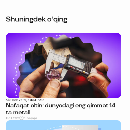
Shuningdek o'qing
Sarflash va tejash
pul
oltin
Nafaqat oltin: dunyodagi eng qimmat 14
ta metall
14.11.2024
6 daqiqa