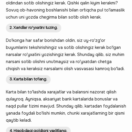
oldindan sotib olishingiz kerak. Qishki qalin kiyim kerakmi?
Sovuq ob-havoning boshlanishi bilan ortiqcha pul to'lamaslik
uchun uni yozda chegirma bilan sotib olish kerak.
2. Xaridlar ro'yxatini tuzing.
Do'konga har safar borishdan oldin, siz uy-ro'zg'or
buyumlarini tekshirishingiz va sotib olishingiz kerak bo'lgan
narsalar ro'yxatini yozishingiz kerak. Shunday qilib, siz muhim
narsani sotib olishni unutmaysiz va ro'yxatdan chetga
chiqish va keraksiz narsalarni olish vasvasasi kamroq bo'ladi.
3. Karta bilan to'lang.
Karta bilan to'lashda xarajatlar va balansni nazorat qilish
qulayroq. Ayniqsa, aksariyat bank kartalarida bonuslar va
naqd pullar tizimi mavjud. Shunday qilib, kartadan foydalanish
yanada foydali bo'lishi mumkin, chunki xarajatlarning bir qismi
qaytib keladi.
4. Hisobdagi qoldiqni yaxlitlang.