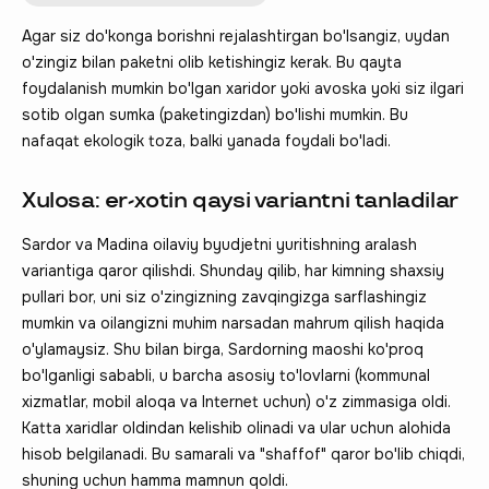
Agar siz do'konga borishni rejalashtirgan bo'lsangiz, uydan
o'zingiz bilan paketni olib ketishingiz kerak. Bu qayta
foydalanish mumkin bo'lgan xaridor yoki avoska yoki siz ilgari
sotib olgan sumka (paketingizdan) bo'lishi mumkin. Bu
nafaqat ekologik toza, balki yanada foydali bo'ladi.
Xulosa: er-xotin qaysi variantni tanladilar
Sardor va Madina oilaviy byudjetni yuritishning aralash
variantiga qaror qilishdi. Shunday qilib, har kimning shaxsiy
pullari bor, uni siz o'zingizning zavqingizga sarflashingiz
mumkin va oilangizni muhim narsadan mahrum qilish haqida
o'ylamaysiz. Shu bilan birga, Sardorning maoshi ko'proq
bo'lganligi sababli, u barcha asosiy to'lovlarni (kommunal
xizmatlar, mobil aloqa va Internet uchun) o'z zimmasiga oldi.
Katta xaridlar oldindan kelishib olinadi va ular uchun alohida
hisob belgilanadi. Bu samarali va "shaffof" qaror bo'lib chiqdi,
shuning uchun hamma mamnun qoldi.