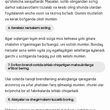
qo'shimcha xarajatlardir. Masalan, sotib olingandan so'ng
darhol sabzavotlarni tozalab va kesib oling shunda ulardan
foydalanish ancha oson va tezroq bo'ladi. Qismini muzlatish
va kerak bo'lganda olish mumkin.
6. Keraksiz narsalarni soting.
Agar oqlangan kiyim endi sizga mos kelmasa yoki gitara
chalishni o'rganmagan bo'lsangiz, uni sotish mumkin. Bunday
narsalar asta-sekin uyda joy egallaydigan axlatlarga aylanadi,
garchi u sotilganda haqiqiy pul olib kelishi mumkin.
7. Do'kon brendi ostida ishlab chiqarilgan mahsulotlarga
e'tibor bering.
Ular odatda taniqli brendlarning analoglariga qaraganda
arzonroq va sifat jihatidan farq qilmasligi mumkin, chunki ular
ko'pincha bir xil fabrikalarda ishlab chiqariladi.
8. Aksiyalar va chegirmalarni kuzatib boring.