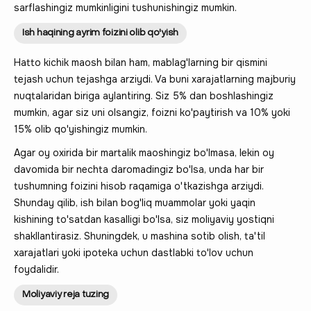
sarflashingiz mumkinligini tushunishingiz mumkin.
Ish haqining ayrim foizini olib qo'yish
Hatto kichik maosh bilan ham, mablag'larning bir qismini
tejash uchun tejashga arziydi. Va buni xarajatlarning majburiy
nuqtalaridan biriga aylantiring. Siz 5% dan boshlashingiz
mumkin, agar siz uni olsangiz, foizni ko'paytirish va 10% yoki
15% olib qo'yishingiz mumkin.
Agar oy oxirida bir martalik maoshingiz bo'lmasa, lekin oy
davomida bir nechta daromadingiz bo'lsa, unda har bir
tushumning foizini hisob raqamiga o'tkazishga arziydi.
Shunday qilib, ish bilan bog'liq muammolar yoki yaqin
kishining to'satdan kasalligi bo'lsa, siz moliyaviy yostiqni
shakllantirasiz. Shuningdek, u mashina sotib olish, ta'til
xarajatlari yoki ipoteka uchun dastlabki to'lov uchun
foydalidir.
Moliyaviy reja tuzing