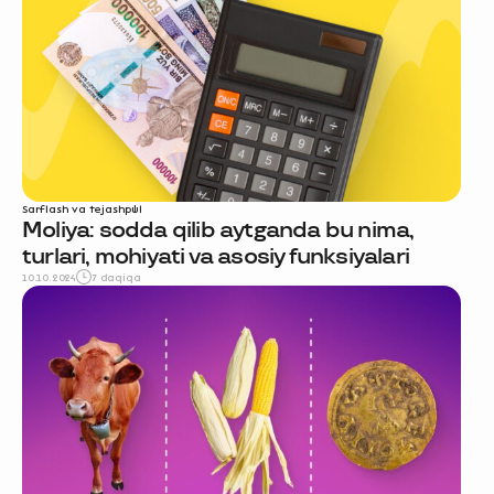
Sarflash va tejash
pul
Moliya: sodda qilib aytganda bu nima,
turlari, mohiyati va asosiy funksiyalari
10.10.2024
7 daqiqa