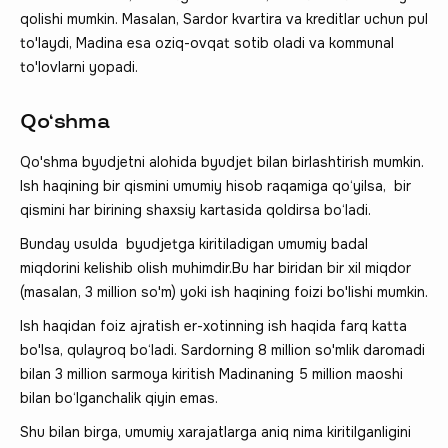
qolishi mumkin. Masalan, Sardor kvartira va kreditlar uchun pul
to'laydi, Madina esa oziq-ovqat sotib oladi va kommunal
to'lovlarni yopadi.
Qo‘shma
Qo'shma byudjetni alohida byudjet bilan birlashtirish mumkin.
Ish haqining bir qismini umumiy hisob raqamiga qo‘yilsa, bir
qismini har birining shaxsiy kartasida qoldirsa bo‘ladi.
Bunday usulda byudjetga kiritiladigan umumiy badal
miqdorini kelishib olish muhimdir.Bu har biridan bir xil miqdor
(masalan, 3 million so'm) yoki ish haqining foizi bo'lishi mumkin.
Ish haqidan foiz ajratish er-xotinning ish haqida farq katta
bo'lsa, qulayroq bo‘ladi. Sardorning 8 million so'mlik daromadi
bilan 3 million sarmoya kiritish Madinaning 5 million maoshi
bilan bo‘lganchalik qiyin emas.
Shu bilan birga, umumiy xarajatlarga aniq nima kiritilganligini