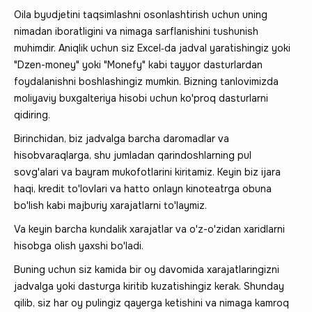
Oila byudjetini taqsimlashni osonlashtirish uchun uning
nimadan iboratligini va nimaga sarflanishini tushunish
muhimdir. Aniqlik uchun siz Excel‑da jadval yaratishingiz yoki
"Dzen-money" yoki "Monefy" kabi tayyor dasturlardan
foydalanishni boshlashingiz mumkin. Bizning tanlovimizda
moliyaviy buxgalteriya hisobi uchun ko'proq dasturlarni
qidiring.
Birinchidan, biz jadvalga barcha daromadlar va
hisobvaraqlarga, shu jumladan qarindoshlarning pul
sovg'alari va bayram mukofotlarini kiritamiz. Keyin biz ijara
haqi, kredit to'lovlari va hatto onlayn kinoteatrga obuna
bo'lish kabi majburiy xarajatlarni to'laymiz.
Va keyin barcha kundalik xarajatlar va o'z-o'zidan xaridlarni
hisobga olish yaxshi bo'ladi.
Buning uchun siz kamida bir oy davomida xarajatlaringizni
jadvalga yoki dasturga kiritib kuzatishingiz kerak. Shunday
qilib, siz har oy pulingiz qayerga ketishini va nimaga kamroq