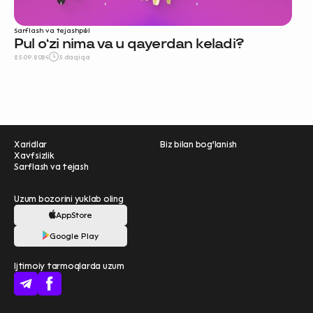
Sarflash va tejash
pul
Pul oʻzi nima va u qayerdan keladi?
25.09.2024
5 daqiqa
Xaridlar
Biz bilan bog'lanish
Xavfsizlik
Sarflash va tejash
Uzum bozorini yuklab oling
AppStore
Ravnaqimizga hissa
Google Play
qo'shing — so‘rovnomada
Ijtimoiy tarmoqlarda uzum
qatnashing ❤️
boshlash