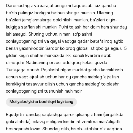
Daromadingiz va xarajatlaringizni taqqoslab, siz qancha
bo'sh pulingiz borligini tushunishingiz mumkin. Ularning
ba'zilari jamg'armalarga qoldirilishi mumkin, ba'zilari o'yin-
kulgiga sarflanishi mumkin. Pulni tejash har doim ham shunday
ishlamaydi. Shuning uchun, nimani to'plashni
xohlayotganingizni va qaysi vaqtga qadar batafsilroq aytib
berish yaxshiroqdir. Sardor ko'proq global istiqbolga ega: u 5
yildan keyin shahar markazida ikki xonali kvartira sotib
olmoqchi. Madinaning orzusi oddiyroq-kelasi yozda
Turkiyaga borish. Rejalashtirilgan muddatgacha kechiktirish
uchun vaqt ajratish uchun har oy qancha mablag 'ajratish
kerakligini tasavvur qilish uchun qancha mablag' to'plashni
xohlayotganingizni tushunish muhimdir.
Moliya bo'yicha boshliqni tayinlang
Byudjetni qanday saqlashga qaror qilsangiz ham (birgalikda
yoki alohida), oilaviy moliyani kimdir intizomli va mas'uliyatli
boshqarishi lozim. Shunday qilib, hisob-kitoblar o'z vaqtida