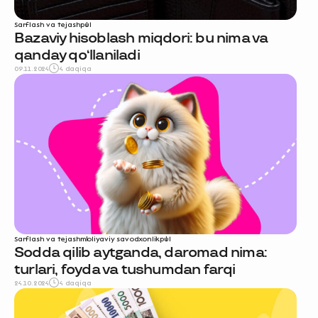
Sarflash va tejash
pul
Bazaviy hisoblash miqdori: bu nima va
qanday qo‘llaniladi
09.11.2024
4 daqiqa
Sarflash va tejash
moliyaviy savodxonlik
pul
Sodda qilib aytganda, daromad nima:
turlari, foyda va tushumdan farqi
24.10.2024
4 daqiqa