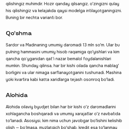
qilishingiz muhimdir. Hozir qanday qilsangiz, o'zingizni qulay
his qilishingiz va kelajakda qaysi modelga intilayotganingizni.
Buning bir nechta varianti bor.
Qo'shma
Sardor va Madinaning umumiy daromadi 13 mln so'm. Ular bu
pulning hammasini umumiy hisob raqamiga qo'yishlari va kim
qancha qo‘yganidan qat'i nazar bemalol foydalanishlari
mumkin. Shunday qilinsa, har bir kishi oilada qancha mablag'
borligini va ular nimaga sarflanayotganini tushunadi. Mashina
yoki kvartira kabi katta xaridlarga tejash osonroq bo'ladi.
Alohida
Alohida oilaviy byudjet bilan har bir kishi o'z daromadlarini
xohlagancha boshqaradi va umumiy xarajatlar o'z navbatida
to'lanadi. Asosiysi, kim nima uchun javobgar bo'lishini kelishib
olish — bo‘lmasa, muzlatgich bo'shab, kredit esa to'lanmay