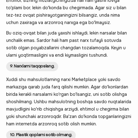
Ehtimol, sizning muzlatgichingizda hali ham yashil loviya
to'plami bor, lekin do'konda bu chegirmada. Agar siz u bilan
tez-tez ovqat pishirayotganingizni bilsangiz, unda nima
uchun zaxiraga va arzonroq narxga ega bo'lmaysiz.
Bu oziq-ovqat bilan juda yaxshi ishlaydi, lekin narsalar bilan
unchalik emas. Sardor hali ham past narx tufayli sotuvda
sotib olgan poyabzallarini changdan tozalamoqda. Keyin u
ularni yoqtirmasligini va endi kiymasligini tushundi.
9. Narxlarni taqqoslang.
Xuddi shu mahsulotlarning narxi Marketplace yoki savdo
markaziga qarab juda farq qilishi mumkin. Agar do'konlardan
birida kerakli narsalarni ko'rgan bo'lsangiz, uni sotib olishga
shoshilmang. Ushbu mahsulotning boshqa savdo nuqtalarida
mavjudligini ko'rib chiqishga arziydi, ehtimol u chegirma bilan
yoki shunchaki arzonroqdir. Ba'zan do'konda topganlaringizni
ham internetda arzonroq sotib olish mumkin.
10. Plastik qoplarni sotib olmang.