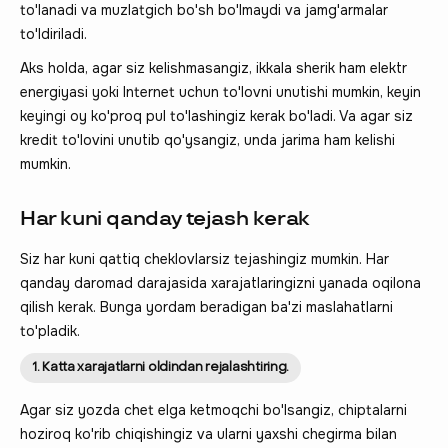
to'lanadi va muzlatgich bo'sh bo'lmaydi va jamg'armalar
to'ldiriladi.
Aks holda, agar siz kelishmasangiz, ikkala sherik ham elektr
energiyasi yoki Internet uchun to'lovni unutishi mumkin, keyin
keyingi oy ko'proq pul to'lashingiz kerak bo'ladi. Va agar siz
kredit to'lovini unutib qo'ysangiz, unda jarima ham kelishi
mumkin.
Har kuni qanday tejash kerak
Siz har kuni qattiq cheklovlarsiz tejashingiz mumkin. Har
qanday daromad darajasida xarajatlaringizni yanada oqilona
qilish kerak. Bunga yordam beradigan ba'zi maslahatlarni
to'pladik.
1. Katta xarajatlarni oldindan rejalashtiring.
Agar siz yozda chet elga ketmoqchi bo'lsangiz, chiptalarni
hoziroq ko'rib chiqishingiz va ularni yaxshi chegirma bilan