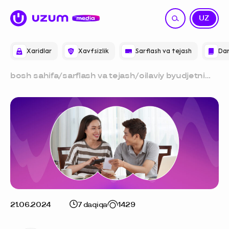
RU
UZ
Xaridlar
Xavfsizlik
Sarflash va tejash
Dar
bosh sahifa
/
sarflash va tejash
/
oilaviy byudjetni
qanday yuritish va
qanday qilib har
kuni tejash mumkin
21.06.2024
7 daqiqa
1429