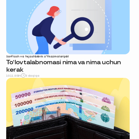
Sarflash va tejash
bank o‘tkazmalari
pul
To‘lov talabnomasi nima va nima uchun
kerak
10.11.2024
5 daqiqa