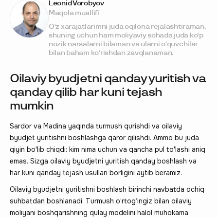
Leonid Vorobyov
Maqola muallifi
O‘z xarajatlarimni juda oqilona rejalashtiraman,
shuning uchun ham moliyaviy sohada juda ko‘p
nozik narsalarni bilaman va ularni o‘quvchilar
bilan baham ko‘rishdan zavqlanaman.
Oilaviy byudjetni qanday yuritish va
qanday qilib har kuni tejash
mumkin
Sardor va Madina yaqinda turmush qurishdi va oilaviy
byudjet yuritishni boshlashga qaror qilishdi. Ammo bu juda
qiyin bo'lib chiqdi: kim nima uchun va qancha pul to'lashi aniq
emas. Sizga oilaviy byudjetni yuritish qanday boshlash va
har kuni qanday tejash usullari borligini aytib beramiz.
Oilaviy byudjetni yuritishni boshlash birinchi navbatda ochiq
suhbatdan boshlanadi. Turmush o‘rtog‘ingiz bilan oilaviy
moliyani boshqarishning qulay modelini halol muhokama