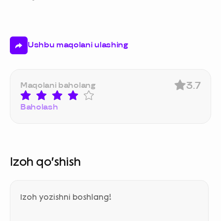
Ushbu maqolani ulashing
3.7
Maqolani baholang
Baholash
Izoh qo‘shish