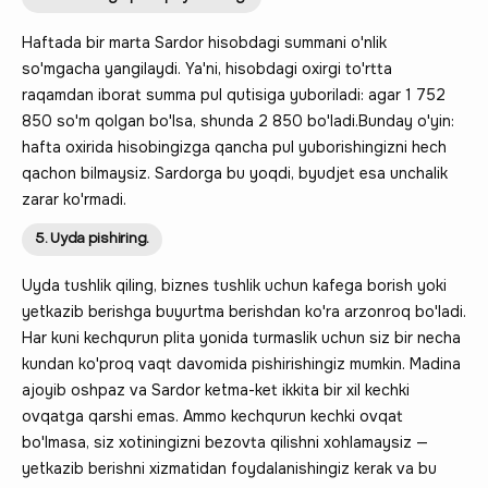
Haftada bir marta Sardor hisobdagi summani o'nlik
so'mgacha yangilaydi. Ya'ni, hisobdagi oxirgi to'rtta
raqamdan iborat summa pul qutisiga yuboriladi: agar 1 752
850 so'm qolgan bo'lsa, shunda 2 850 bo'ladi.Bunday o'yin:
hafta oxirida hisobingizga qancha pul yuborishingizni hech
qachon bilmaysiz. Sardorga bu yoqdi, byudjet esa unchalik
zarar ko'rmadi.
5. Uyda pishiring.
Uyda tushlik qiling, biznes tushlik uchun kafega borish yoki
yetkazib berishga buyurtma berishdan ko'ra arzonroq bo'ladi.
Har kuni kechqurun plita yonida turmaslik uchun siz bir necha
kundan ko'proq vaqt davomida pishirishingiz mumkin. Madina
ajoyib oshpaz va Sardor ketma-ket ikkita bir xil kechki
ovqatga qarshi emas. Ammo kechqurun kechki ovqat
bo'lmasa, siz xotiningizni bezovta qilishni xohlamaysiz —
yetkazib berishni xizmatidan foydalanishingiz kerak va bu