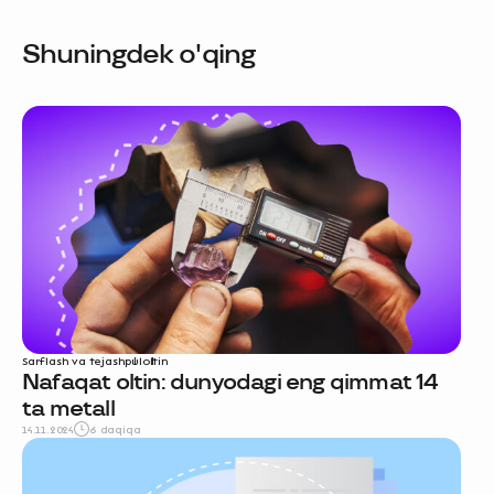
Shuningdek o'qing
Sarflash va tejash
pul
oltin
Nafaqat oltin: dunyodagi eng qimmat 14
ta metall
14.11.2024
6 daqiqa