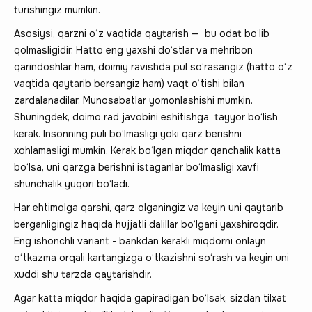
turishingiz mumkin.
Asosiysi, qarzni o‘z vaqtida qaytarish — bu odat bo‘lib
qolmasligidir. Hatto eng yaxshi do‘stlar va mehribon
qarindoshlar ham, doimiy ravishda pul so‘rasangiz (hatto o‘z
vaqtida qaytarib bersangiz ham) vaqt o‘tishi bilan
zardalanadilar. Munosabatlar yomonlashishi mumkin.
Shuningdek, doimo rad javobini eshitishga tayyor bo‘lish
kerak. Insonning puli bo‘lmasligi yoki qarz berishni
xohlamasligi mumkin. Kerak bo‘lgan miqdor qanchalik katta
bo‘lsa, uni qarzga berishni istaganlar bo‘lmasligi xavfi
shunchalik yuqori bo‘ladi.
Har ehtimolga qarshi, qarz olganingiz va keyin uni qaytarib
berganligingiz haqida hujjatli dalillar bo‘lgani yaxshiroqdir.
Eng ishonchli variant - bankdan kerakli miqdorni onlayn
o‘tkazma orqali kartangizga o‘tkazishni so‘rash va keyin uni
xuddi shu tarzda qaytarishdir.
Agar katta miqdor haqida gapiradigan bo‘lsak, sizdan tilxat