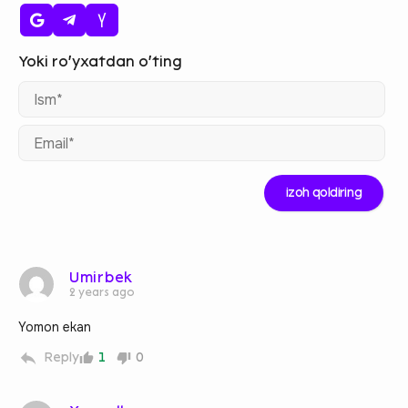
Ism
Ema
Umirbek
2 years ago
Yomon ekan
Reply
1
0