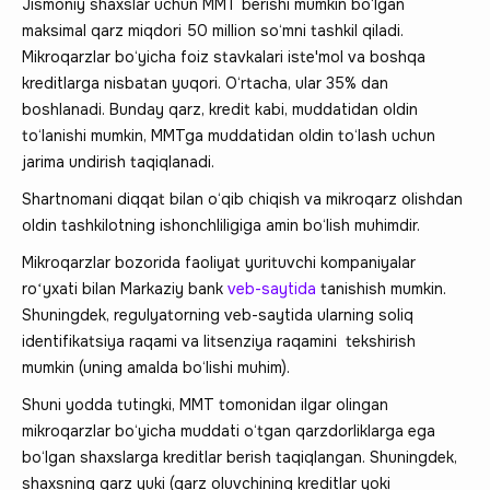
Jismoniy shaxslar uchun MMT berishi mumkin bo‘lgan
maksimal qarz miqdori 50 million so‘mni tashkil qiladi.
Mikroqarzlar bo‘yicha foiz stavkalari iste'mol va boshqa
kreditlarga nisbatan yuqori. O‘rtacha, ular 35% dan
boshlanadi. Bunday qarz, kredit kabi, muddatidan oldin
to‘lanishi mumkin, MMTga muddatidan oldin to‘lash uchun
jarima undirish taqiqlanadi.
Shartnomani diqqat bilan o‘qib chiqish va mikroqarz olishdan
oldin tashkilotning ishonchliligiga amin bo‘lish muhimdir.
Mikroqarzlar bozorida faoliyat yurituvchi kompaniyalar
roʻyxati bilan Markaziy bank
veb-saytida
tanishish mumkin.
Shuningdek, regulyatorning veb-saytida ularning soliq
identifikatsiya raqami va litsenziya raqamini tekshirish
mumkin (uning amalda bo‘lishi muhim).
Shuni yodda tutingki, MMT tomonidan ilgar olingan
mikroqarzlar bo‘yicha muddati o‘tgan qarzdorliklarga ega
bo‘lgan shaxslarga kreditlar berish taqiqlangan. Shuningdek,
shaxsning qarz yuki (qarz oluvchining kreditlar yoki