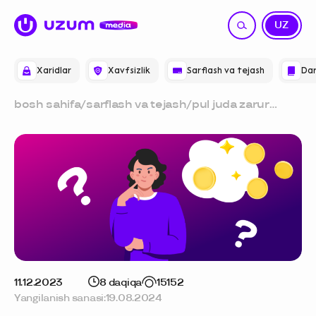
RU
UZ
Xaridlar
Xavfsizlik
Sarflash va tejash
Dar
bosh sahifa
/
sarflash va tejash
/
pul juda zarur
bo‘lganda,
qayerdan qarz
olgan yaxshiroq
11.12.2023
8 daqiqa
15152
Yangilanish sanasi:
19.08.2024