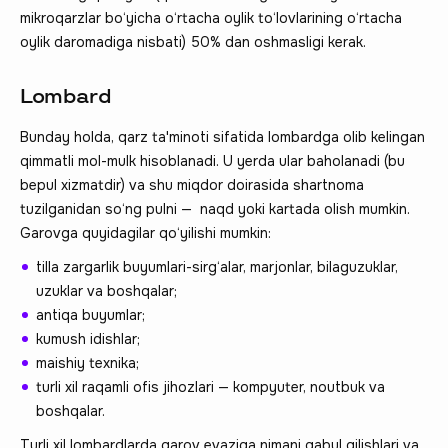
mikroqarzlar bo‘yicha o‘rtacha oylik to‘lovlarining o‘rtacha
oylik daromadiga nisbati) 50% dan oshmasligi kerak.
Lombard
Bunday holda, qarz ta'minoti sifatida lombardga olib kelingan
qimmatli mol-mulk hisoblanadi. U yerda ular baholanadi (bu
bepul xizmatdir) va shu miqdor doirasida shartnoma
tuzilganidan so‘ng pulni — naqd yoki kartada olish mumkin.
Garovga quyidagilar qo‘yilishi mumkin:
tilla zargarlik buyumlari-sirg‘alar, marjonlar, bilaguzuklar,
uzuklar va boshqalar;
antiqa buyumlar;
kumush idishlar;
maishiy texnika;
turli xil raqamli ofis jihozlari — kompyuter, noutbuk va
boshqalar.
Turli xil lombardlarda garov evaziga nimani qabul qilishlari va