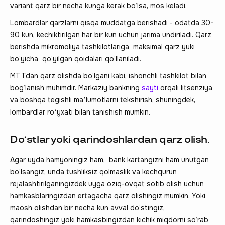
variant qarz bir necha kunga kerak bo‘lsa, mos keladi.
Lombardlar qarzlarni qisqa muddatga berishadi - odatda 30-
90 kun, kechiktirilgan har bir kun uchun jarima undiriladi. Qarz
berishda mikromoliya tashkilotlariga maksimal qarz yuki
bo‘yicha qo‘yilgan qoidalari qo‘llaniladi.
MTTdan qarz olishda bo‘lgani kabi, ishonchli tashkilot bilan
bog‘lanish muhimdir. Markaziy bankning
sayti
orqali litsenziya
va boshqa tegishli maʼlumotlarni tekshirish, shuningdek,
lombardlar roʻyxati bilan tanishish mumkin.
Do‘stlar yoki qarindoshlardan qarz olish.
Agar uyda hamyoningiz ham, bank kartangizni ham unutgan
bo‘lsangiz, unda tushliksiz qolmaslik va kechqurun
rejalashtirilganingizdek uyga oziq-ovqat sotib olish uchun
hamkasblaringizdan ertagacha qarz olishingiz mumkin. Yoki
maosh olishdan bir necha kun avval do‘stingiz,
qarindoshingiz yoki hamkasbingizdan kichik miqdorni so‘rab