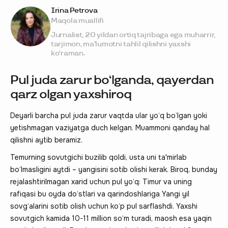
Irina Petrova
Maqola muallifi
Jurnalist, 20 yildan ortiq tajribaga ega muharrir,
tarjimon, ma’lumotni tahlil qilishni yaxshi
ko‘raman.
Pul juda zarur bo‘lganda, qayerdan
qarz olgan yaxshiroq
Deyarli barcha pul juda zarur vaqtda ular yo‘q bo‘lgan yoki
yetishmagan vaziyatga duch kelgan. Muammoni qanday hal
qilishni aytib beramiz.
Temurning sovutgichi buzilib qoldi, usta uni ta'mirlab
bo‘lmasligini aytdi – yangisini sotib olishi kerak. Biroq, bunday
rejalashtirilmagan xarid uchun pul yo‘q: Timur va uning
rafiqasi bu oyda do‘stlari va qarindoshlariga Yangi yil
sovg‘alarini sotib olish uchun ko‘p pul sarflashdi. Yaxshi
sovutgich kamida 10-11 million so‘m turadi, maosh esa yaqin