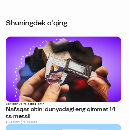
Shuningdek o'qing
Sarflash va tejash
pul
oltin
Nafaqat oltin: dunyodagi eng qimmat 14
ta metall
14.11.2024
6 daqiqa