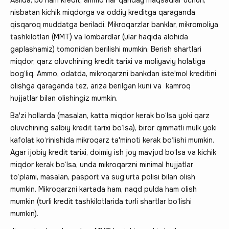
nisbatan kichik miqdorga va oddiy kreditga qaraganda
qisqaroq muddatga beriladi. Mikroqarzlar banklar, mikromoliya
tashkilotlari (MMT) va lombardlar (ular haqida alohida
gaplashamiz) tomonidan berilishi mumkin. Berish shartlari
miqdor, qarz oluvchining kredit tarixi va moliyaviy holatiga
bog‘liq. Ammo, odatda, mikroqarzni bankdan iste'mol kreditini
olishga qaraganda tez, ariza berilgan kuni va kamroq
hujjatlar bilan olishingiz mumkin.
Ba'zi hollarda (masalan, katta miqdor kerak bo‘lsa yoki qarz
oluvchining salbiy kredit tarixi bo‘lsa), biror qimmatli mulk yoki
kafolat ko‘rinishida mikroqarz ta'minoti kerak bo‘lishi mumkin.
Agar ijobiy kredit tarixi, doimiy ish joy mavjud bo‘lsa va kichik
miqdor kerak bo‘lsa, unda mikroqarzni minimal hujjatlar
to‘plami, masalan, pasport va sug‘urta polisi bilan olish
mumkin. Mikroqarzni kartada ham, naqd pulda ham olish
mumkin (turli kredit tashkilotlarida turli shartlar bo‘lishi
mumkin).