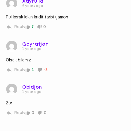
Xayrulla
2 years ago
Pul kerak lekin kridit tarixi yamon
Reply
7
0
Gayratjon
1 year ago
Olsak bilamiz
Reply
1
-3
Obidjon
1 year ago
Zur
Reply
0
0