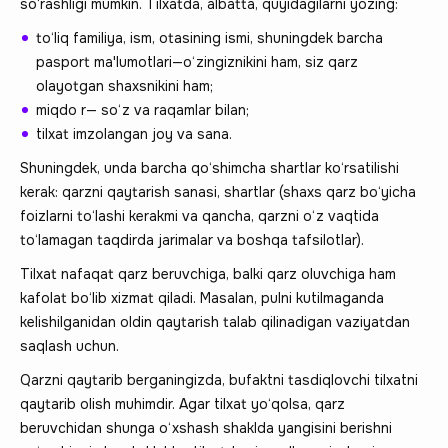
so‘rashligi mumkin. Tilxatda, albatta, quyidagilarni yozing:
to‘liq familiya, ism, otasining ismi, shuningdek barcha
pasport ma'lumotlari—o‘zingiznikini ham, siz qarz
olayotgan shaxsnikini ham;
miqdo r— so‘z va raqamlar bilan;
tilxat imzolangan joy va sana.
Shuningdek, unda barcha qo‘shimcha shartlar ko‘rsatilishi
kerak: qarzni qaytarish sanasi, shartlar (shaxs qarz bo‘yicha
foizlarni to‘lashi kerakmi va qancha, qarzni o‘z vaqtida
to‘lamagan taqdirda jarimalar va boshqa tafsilotlar).
Tilxat nafaqat qarz beruvchiga, balki qarz oluvchiga ham
kafolat bo‘lib xizmat qiladi. Masalan, pulni kutilmaganda
kelishilganidan oldin qaytarish talab qilinadigan vaziyatdan
saqlash uchun.
Qarzni qaytarib berganingizda, bufaktni tasdiqlovchi tilxatni
qaytarib olish muhimdir. Agar tilxat yo‘qolsa, qarz
beruvchidan shunga o‘xshash shaklda yangisini berishni