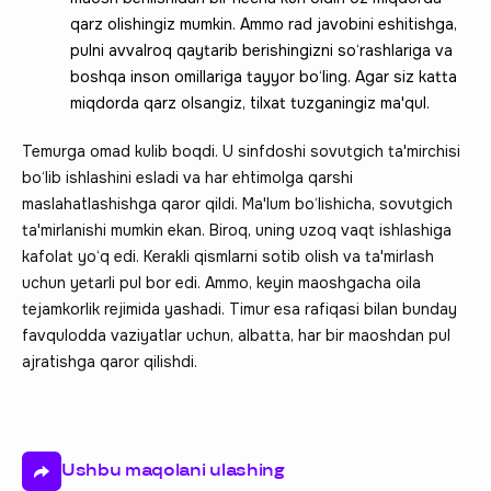
qarz olishingiz mumkin. Ammo rad javobini eshitishga,
pulni avvalroq qaytarib berishingizni so‘rashlariga va
boshqa inson omillariga tayyor bo‘ling. Agar siz katta
miqdorda qarz olsangiz, tilxat tuzganingiz ma'qul.
Temurga omad kulib boqdi. U sinfdoshi sovutgich ta'mirchisi
bo‘lib ishlashini esladi va har ehtimolga qarshi
maslahatlashishga qaror qildi. Ma'lum bo‘lishicha, sovutgich
ta'mirlanishi mumkin ekan. Biroq, uning uzoq vaqt ishlashiga
kafolat yo‘q edi. Kerakli qismlarni sotib olish va ta'mirlash
uchun yetarli pul bor edi. Ammo, keyin maoshgacha oila
tejamkorlik rejimida yashadi. Timur esa rafiqasi bilan bunday
favqulodda vaziyatlar uchun, albatta, har bir maoshdan pul
ajratishga qaror qilishdi.
Ushbu maqolani ulashing