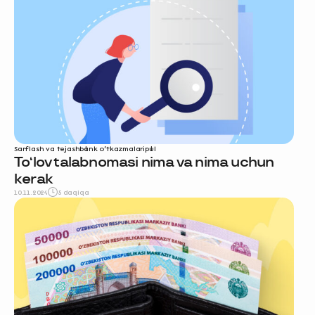
Sarflash va tejash
bank o‘tkazmalari
pul
To‘lov talabnomasi nima va nima uchun
kerak
10.11.2024
5 daqiqa