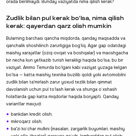
orada berilmaydi. Bunday vaziyatda nima qilish kerak?
Zudlik bilan pul kerak bo‘lsa, nima qilish
kerak: qayerdan qarz olish mumkin
Bularning barchasi qancha miqdorda, qanday maqsadda va
qanchalik shoshilinch zarurligiga bog‘liq. Agar gap odatdagi
maishiy xarajatlar (oziq-ovqat va boshqalar) va maoshgacha
bir necha kun yetkazib turish kerakligi haqida bo‘lsa, bu bir
vaziyat. Ammo Temurda bo‘lgani kabi vaziyat yuzaga kelgan
bo‘lsa — katta maishiy texnika buzilib qoldi yoki avtomobilni
zudlik bilan ta'mirlash zarur yoxud tezlik bilan qimmat
davolanish uchun pul to‘lash kerak va shunga o‘xshash
holatlarda gap katta miqdorlar haqida boryapti. Qanday
variantlar mavjud:
bankdan kredit olish;
mikroqarz olish;
ba'zi ko‘char mulkni (masalan, zargarlik buyumlari, maishiy
yoki ofis jihozlari) garovga qo‘yib, lombarddan pul olish;