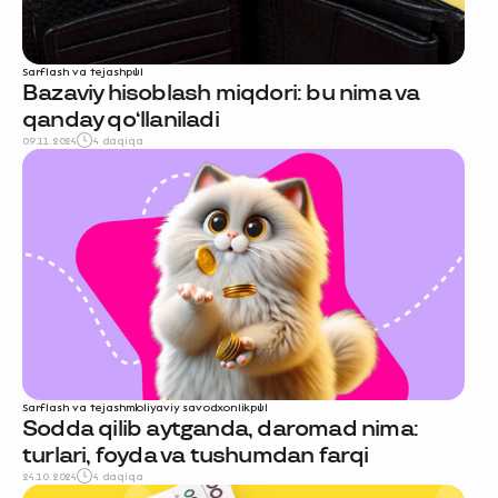
Sarflash va tejash
pul
Bazaviy hisoblash miqdori: bu nima va
qanday qo‘llaniladi
09.11.2024
4 daqiqa
Sarflash va tejash
moliyaviy savodxonlik
pul
Sodda qilib aytganda, daromad nima:
turlari, foyda va tushumdan farqi
24.10.2024
4 daqiqa