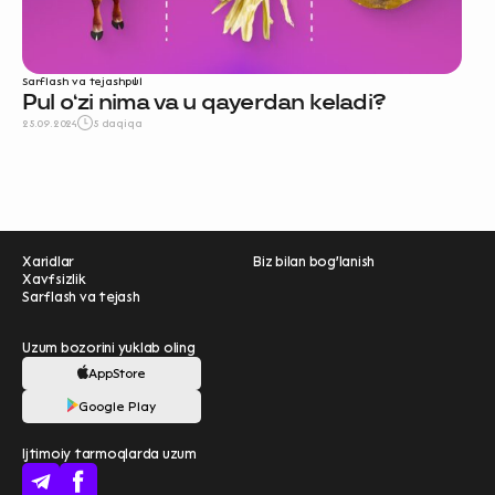
Sarflash va tejash
pul
Pul oʻzi nima va u qayerdan keladi?
25.09.2024
5 daqiqa
Xaridlar
Biz bilan bog'lanish
Xavfsizlik
Sarflash va tejash
Uzum bozorini yuklab oling
AppStore
Ravnaqimizga hissa
Google Play
qo'shing — so‘rovnomada
Ijtimoiy tarmoqlarda uzum
qatnashing ❤️
boshlash