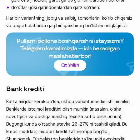
do‘stlar yoki qarindoshlardan qarz so‘rash.
Har bir variantning ijobiy va salbiy tomonlarini ko‘rib chiqamiz
va qaysi holatlarda qay biri yaxshiroq bo‘lishini aniqlaymiz..
Pullarni oqilona boshqarishni istaysizmi?
Telegram kanalimizda — ish beradigan
maslahatlar bor!
Qo‘shilish
Bank krediti
Katta miqdor kerak bo‘lsa, ushbu variant mos kelishi mumkin.
Banklarda iste'mol kreditini olish mumkin (masalan, o‘sha
sovutgich va boshqa maishiy texnika sotib olish uchun).
Bugungi kunda o‘rtacha stavka 26-27% ni tashkil qiladi. Bu
kredit muddati, miqdori, kredit ta'minotiga bog‘liq.
Shuningdek, O‘zbekiston banklarida ta‘lim yoki avtokredit