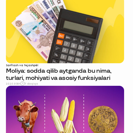
Sarflash va tejash
pul
Moliya: sodda qilib aytganda bu nima,
turlari, mohiyati va asosiy funksiyalari
10.10.2024
7 daqiqa