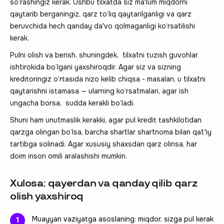
so‘rashingiz kerak. Ushbu tilxatda siz ma'lum miqdorni
qaytarib berganingiz, qarz to‘liq qaytarilganligi va qarz
beruvchida hech qanday da'vo qolmaganligi ko‘rsatilishi
kerak.
Pulni olish va berish, shuningdek, tilxatni tuzish guvohlar
ishtirokida bo‘lgani yaxshiroqdir. Agar siz va sizning
kreditoringiz o‘rtasida nizo kelib chiqsa - masalan, u tilxatni
qaytarishni istamasa — ularning ko‘rsatmalari, agar ish
ungacha borsa, sudda kerakli bo‘ladi.
Shuni ham unutmaslik kerakki, agar pul kredit tashkilotidan
qarzga olingan bo‘lsa, barcha shartlar shartnoma bilan qat'iy
tartibga solinadi. Agar xususiy shaxsdan qarz olinsa, har
doim inson omili aralashishi mumkin.
Xulosa: qayerdan va qanday qilib qarz
olish yaxshiroq
Muayyan vaziyatga asoslaning: miqdor, sizga pul kerak