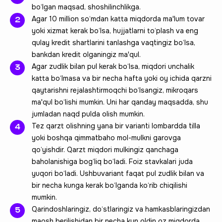
bo‘lgan maqsad, shoshilinchlikga.
Agar 10 million so‘mdan katta miqdorda ma'lum tovar
yoki xizmat kerak bo‘lsa, hujjatlarni to‘plash va eng
qulay kredit shartlarini tanlashga vaqtingiz bo‘lsa,
bankdan kredit olganingiz ma'qul.
Agar zudlik bilan pul kerak bo‘lsa, miqdori unchalik
katta bo‘lmasa va bir necha hafta yoki oy ichida qarzni
qaytarishni rejalashtirmoqchi bo‘lsangiz, mikroqars
ma'qul bo‘lishi mumkin. Uni har qanday maqsadda, shu
jumladan naqd pulda olish mumkin.
Tez qarzt olishning yana bir varianti lombardda tilla
yoki boshqa qimmatbaho mol-mulkni garovga
qo‘yishdir. Qarzt miqdori mulkingiz qanchaga
baholanishiga bog‘liq bo‘ladi. Foiz stavkalari juda
yuqori bo‘ladi. Ushbuvariant faqat pul zudlik bilan va
bir necha kunga kerak bo‘lganda ko‘rib chiqilishi
mumkin.
Qarindoshlaringiz, do‘stlaringiz va hamkasblaringizdan
maosh berilishidan bir necha kun oldin oz miqdorda