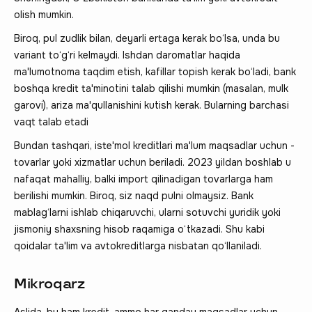
olish mumkin.
Biroq, pul zudlik bilan, deyarli ertaga kerak bo‘lsa, unda bu
variant to‘g‘ri kelmaydi. Ishdan daromatlar haqida
ma'lumotnoma taqdim etish, kafillar topish kerak bo‘ladi, bank
boshqa kredit ta'minotini talab qilishi mumkin (masalan, mulk
garovi), ariza ma'qullanishini kutish kerak. Bularning barchasi
vaqt talab etadi
Bundan tashqari, iste'mol kreditlari ma'lum maqsadlar uchun -
tovarlar yoki xizmatlar uchun beriladi. 2023 yildan boshlab u
nafaqat mahalliy, balki import qilinadigan tovarlarga ham
berilishi mumkin. Biroq, siz naqd pulni olmaysiz. Bank
mablag‘larni ishlab chiqaruvchi, ularni sotuvchi yuridik yoki
jismoniy shaxsning hisob raqamiga o‘tkazadi. Shu kabi
qoidalar ta'lim va avtokreditlarga nisbatan qo‘llaniladi.
Mikroqarz
Aslida, bu ham kredit, ammo har qanday maqsadlar uchun,