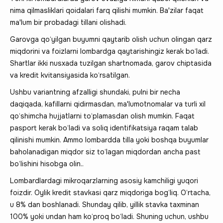
nima qilmasliklari qoidalari farq qilishi mumkin. Ba'zilar faqat
ma'lum bir probadagi tillani olishadi.
Garovga qo‘yilgan buyumni qaytarib olish uchun olingan qarz
miqdorini va foizlarni lombardga qaytarishingiz kerak bo‘ladi.
Shartlar ikki nusxada tuzilgan shartnomada, garov chiptasida
va kredit kvitansiyasida ko‘rsatilgan.
Ushbu variantning afzalligi shundaki, pulni bir necha
daqiqada, kafillarni qidirmasdan, ma'lumotnomalar va turli xil
qo‘shimcha hujjatlarni to‘plamasdan olish mumkin. Faqat
pasport kerak bo‘ladi va soliq identifikatsiya raqam talab
qilinishi mumkin. Ammo lombardda tilla yoki boshqa buyumlar
baholanadigan miqdor siz to‘lagan miqdordan ancha past
bo‘lishini hisobga olin..
Lombardlardagi mikroqarzlarning asosiy kamchiligi yuqori
foizdir. Oylik kredit stavkasi qarz miqdoriga bog‘liq. O‘rtacha,
u 8% dan boshlanadi. Shunday qilib, yillik stavka taxminan
100% yoki undan ham ko‘proq bo‘ladi. Shuning uchun, ushbu