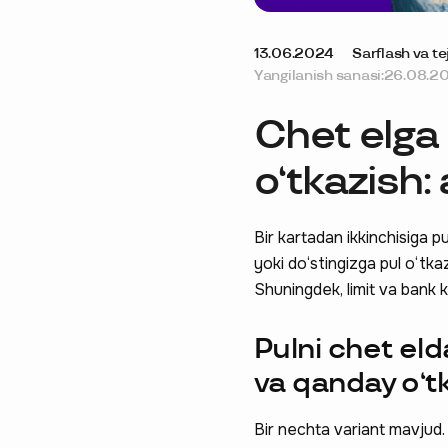
13.06.2024
Sarflash va te
Yangilanish sanasi:
26.08.2
Chet elga
o‘tkazish:
Bir kartadan ikkinchisiga p
yoki do‘stingizga pul o‘tkaz
Shuningdek, limit va bank k
Pulni chet el
va qanday o‘t
Bir nechta variant mavjud.