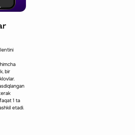
ar
lentini
‘shimcha
, bir
lovlar.
asdiqlangan
 kerak
faqat 1 ta
shkil etadi.