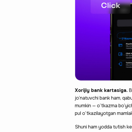
Xorijiy bank kartasiga.
B
jo‘natuvchi bank ham, qabu
mumkin — o‘tkazma bo‘yicha
pul o‘tkazilayotgan mamlakat
Shuni ham yodda tutish ker