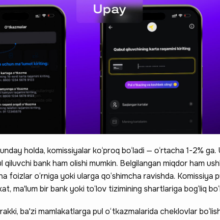
unday holda, komissiyalar ko‘proq bo‘ladi — o‘rtacha 1-2% ga. 
l qiluvchi bank ham olishi mumkin. Belgilangan miqdor ham ushl
 foizlar o‘rniga yoki ularga qo‘shimcha ravishda. Komissiya pu
, ma'lum bir bank yoki to‘lov tizimining shartlariga bog‘liq bo‘l
akki, ba'zi mamlakatlarga pul o‘tkazmalarida cheklovlar bo‘lis