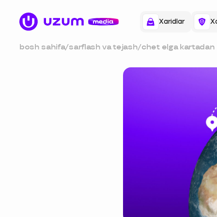
Xaridlar
Xa
bosh sahifa
/
sarflash va tejash
/
chet elga kartadan 
o‘tkazish: asosiy qo