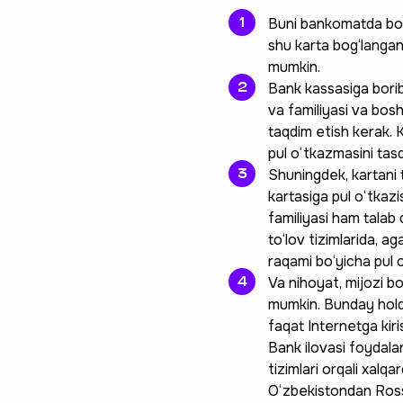
Buni bankomatda bosh
shu karta bog‘langan 
mumkin.
Bank kassasiga borib,
va familiyasi va bos
taqdim etish kerak. K
pul o‘tkazmasini tasd
Shuningdek, kartani 
kartasiga pul o‘tkaz
familiyasi ham talab 
to‘lov tizimlarida, a
raqami bo‘yicha pul 
Va nihoyat, mijozi b
mumkin. Bunday holda
faqat Internetga kiri
Bank ilovasi foydala
tizimlari orqali xal
O‘zbekistondan Rossi