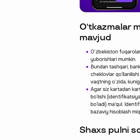
O‘tkazmalar m
mavjud
O‘zbekiston fuqarolar
yuborishlari mumkin.
Bundan tashqari, bank
cheklovlar qo‘llanilis
vaqtning o‘zida, kuni
Agar siz kartadan kar
bo‘lishi (identifikats
bo‘ladi) ma'qul. Ident
bazaviy hisoblash miq
Shaxs pulni s