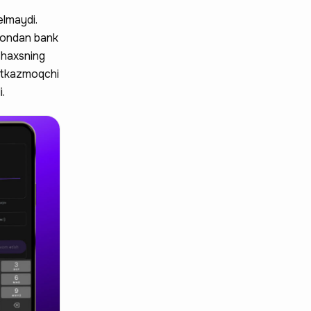
elmaydi.
stondan bank
shaxsning
o‘tkazmoqchi
i.