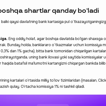
boshqa shartlar qanday bo‘ladi
, balki qaysi davlatning bank kartasiga pul o‘tkazayotganingi
siga.
Eng oddiy holat, agar boshqa davlatda bo‘lgan shaxsga 
erak. Bunday holda, banklararo o‘tkazmalar uchun komissiya m
0,3% dan 1% gacha), bitta bank tomonidan chiqarilgan kartalar
oshirayotganda, uning bank ilovasi yoki saytida komissiyalar
r haqida batafsil ma'lumotni kartangizni chiqargan bankda bilib 
ing kartalari o‘rtasida milliy to‘lov tizimlaridan (masalan, Cli
zish qulay. O‘rtacha komissiya 1% ni tashkil qiladi.