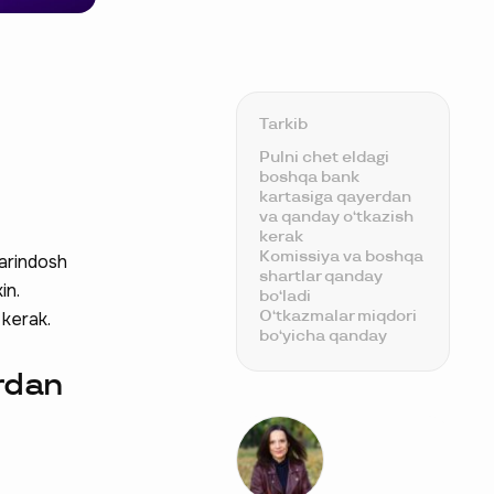
Tarkib
Pulni chet eldagi
boshqa bank
kartasiga qayerdan
va qanday o‘tkazish
kerak
Komissiya va boshqa
qarindosh
shartlar qanday
in.
bo‘ladi
O‘tkazmalar miqdori
 kerak.
bo‘yicha qanday
cheklovlar mavjud
Shaxs pulni so‘mda
rdan
oladimi?
O‘tkazma qanchalik
tez amalga oshiriladi
Chet elga pulni
kartadan kartaga