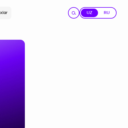
xlar
UZ
RU