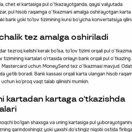
, chet el kartasiga pul o‘tkazayotganda, qaysi valyutada
azar, pul hisob raqamga o‘tkazmani amalga oshirayotgan karta
i bank yoki to‘lov tizimining kursi bo‘yicha konvertatsiya qilin
halik tez amalga oshiriladi
 tezroq kelishi kerak bo‘lsa, to‘lov tizimi orqali pul o‘tkazm
v tizimining kartalari o‘rtasida onlayn bank orqali pul o‘tkazing.
t , Mastercard uchun MoneySend tez o‘tkazmasi mavjud. Odat
mda yetib boradi. Bank kassasi orqali karta ulangan hisob raqa
i uchun ko‘proq vaqt talab qilinishi mumkin.
ni kartadan kartaga o‘tkazishda
alari
tmoqchi bo‘lgan shaxsga va uning kartasiga pul yuborayotganin
izning qarindoshingiz yoki yaxshi do‘stingiz niqobi ostida firibg