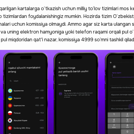
ilgan kartalarga o‘tkazish uchun milliy to‘lov tizimlari mos k
o tizimlardan foydalanishingiz mumkin. Hozirda tizim O‘zbeki
malari uchun komissiya olmaydi. Ammo agar siz karta ulangan 
 va uning elektron hamyoniga yoki telefon raqami orqali pul 
 pul miqdoridan qat'i nazar, komissiya 4999 so‘mni tashkil qilad
 hissa qo'shing —
a qatnashing ❤️