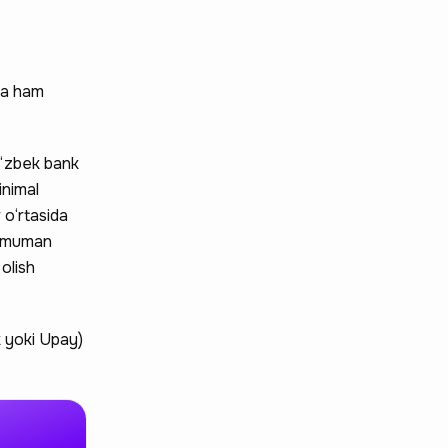
zga ham
o‘zbek bank
inimal
 o‘rtasida
 umuman
olish
ck yoki Upay)