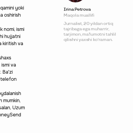
o‘tkazishda xavfsizlik
qoidalari
qamini yoki
Irina Petrova
Xulosa
ga oshirish
Maqola muallifi
Jurnalist, 20 yildan ortiq
k nomi, ismi
tajribaga ega muharrir,
tarjimon, ma’lumotni tahlil
i hujjatni
qilishni yaxshi ko‘raman.
 kiritish va
 shaxs
 ismi va
. Ba'zi
 telefon
oydalanish
sh mumkin,
asalan, Uzum
 MoneySend