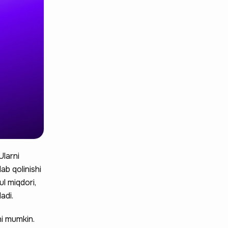
Ularni
ab qolinishi
l miqdori,
adi.
hi mumkin.