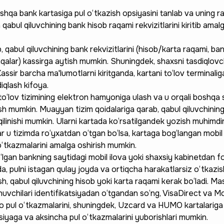
qa bank kartasiga pul o‘tkazish opsiyasini tanlab va uning ra
qabul qiluvchining bank hisob raqami rekvizitlarini kiritib amal
 qabul qiluvchining bank rekvizitlarini (hisob/karta raqami, ban
hqalar) kassirga aytish mumkin. Shuningdek, shaxsni tasdiqlovch
assir barcha ma'lumotlarni kiritganda, kartani to‘lov terminaliga
iqlash kifoya.
to‘lov tizimining elektron hamyoniga ulash va u orqali boshqa
ish mumkin. Muayyan tizim qoidalariga qarab, qabul qiluvchining
qilinishi mumkin. Ularni kartada ko‘rsatilgandek yozish muhimdir
gar u tizimda ro‘yxatdan o‘tgan bo‘lsa, kartaga bog‘langan mobil
o‘tkazmalarini amalga oshirish mumkin.
o‘lgan bankning saytidagi mobil ilova yoki shaxsiy kabinetdan f
, pulni istagan qulay joyda va ortiqcha harakatlarsiz o‘tkazi
sh, qabul qiluvchining hisob yoki karta raqami kerak bo‘ladi. M
nuvchilari identifikatsiyadan o‘tgandan so‘ng, VisaDirect va
qaro pul o‘tkazmalarini, shuningdek, Uzcard va HUMO kartalariga
yaga va aksincha pul o‘tkazmalarini yuborishlari mumkin.