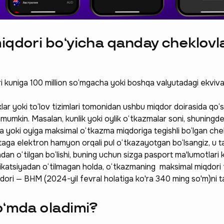
iqdori bo‘yicha qanday cheklovl
i kuniga 100 million so‘mgacha yoki boshqa valyutadagi ekviva
lar yoki to‘lov tizimlari tomonidan ushbu miqdor doirasida qo
hi mumkin. Masalan, kunlik yoki oylik o‘tkazmalar soni, shuningdek
ga yoki oyiga maksimal o‘tkazma miqdoriga tegishli bo‘lgan chek
taga elektron hamyon orqali pul o‘tkazayotgan bo‘lsangiz, u t
iyadan o‘tilgan bo‘lishi, buning uchun sizga pasport ma'lumotlari
ifikatsiyadan o‘tilmagan holda, o‘tkazmaning maksimal miqdori 
dori — BHM (2024-yil fevral holatiga ko'ra 340 ming so'm)ni ta
o‘mda oladimi?