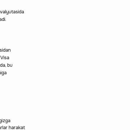
 valyutasida
adi.
asidan
 Visa
da, bu
miga
gizga
arlar harakat