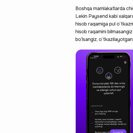
Boshqa mamlakatlarda chiqar
Lekin Paysend kabi xalqar
hisob raqamiga pul o‘tkaz
hisob raqamini bilmasangiz
bo‘lsangiz, o‘tkazilayotgan
Ravnaqimizga
so‘rovnomad
boshlash