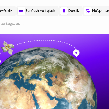
vfsizlik
Sarflash va tejash
Darslik
Ma'qul nar
kartaga pul
idalar