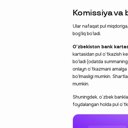
Komissiya va 
Ular nafaqat pul miqdoriga
bog‘liq bo‘ladi.
O‘zbekiston bank karta
kartasidan pul o‘tkazish k
bo‘ladi (odatda summaning 
onlayn o‘tkazmani amalga 
bo‘lmasligi mumkin. Shartla
mumkin.
Shuningdek, o‘zbek banklarin
foydalangan holda pul o‘tka