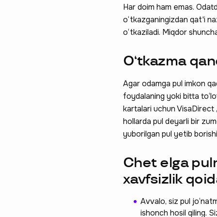
Har doim ham emas. Odatda
o‘tkazganingizdan qat'i n
o‘tkaziladi. Miqdor shunchak
O‘tkazma qanc
Agar odamga pul imkon qadar
foydalaning yoki bitta to‘lo
kartalari uchun VisaDirec
hollarda pul deyarli bir zu
yuborilgan pul yetib borish
Chet elga pul
xavfsizlik qoid
Avvalo, siz pul jo‘na
ishonch hosil qiling. S