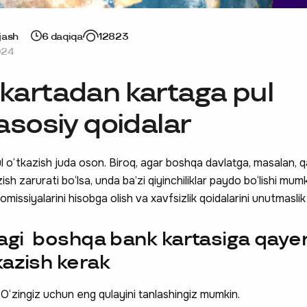
jash
6 daqiqa
12823
024
 kartadan kartaga pul
 asosiy qoidalar
ul o‘tkazish juda oson. Biroq, agar boshqa davlatga, masalan, 
ish zarurati bo‘lsa, unda ba’zi qiyinchiliklar paydo bo‘lishi mumk
omissiyalarini hisobga olish va xavfsizlik qoidalarini unutmaslik
dagi boshqa bank kartasiga qaye
kazish kerak
 O‘zingiz uchun eng qulayini tanlashingiz mumkin.