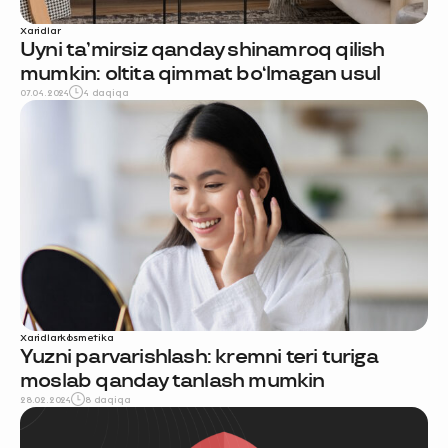
Xaridlar
Uyni ta’mirsiz qanday shinamroq qilish
mumkin: oltita qimmat bo‘lmagan usul
07.04.2024
4 daqiqa
Xaridlar
kosmetika
Yuzni parvarishlash: kremni teri turiga
moslab qanday tanlash mumkin
28.02.2024
8 daqiqa