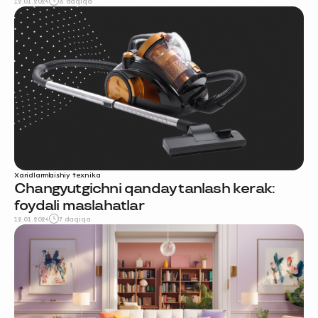
12.01.2024
6 daqiqa
Xaridlar
maishiy texnika
Changyutgichni qanday tanlash kerak:
foydali maslahatlar
12.01.2024
7 daqiqa