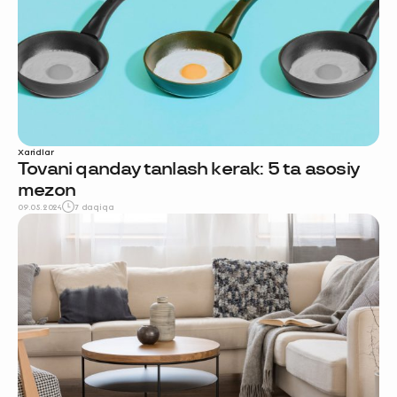
Xaridlar
Tovani qanday tanlash kerak: 5 ta asosiy
mezon
09.05.2024
7 daqiqa