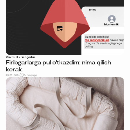
Xavfsizlik
firibgarlar
Firibgarlarga pul o'tkazdim: nima qilish
kerak
23.01.2024
8 daqiqa