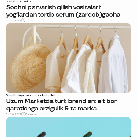
Xaridlar
go‘zallik
Sochni parvarish qilish vositalari:
yog'lardan tortib sеrum (zardob)gacha
25.10.2024
6 daqiqa
Xaridlar
kiyim-kechak
xarid qilish
Uzum Marketda turk brendlari: e'tibor
qaratishga arzigulik 9 ta marka
16.10.2024
5 daqiqa