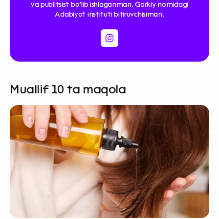
va publitsist bo‘lib ishlaganman. Gorkiy nomidagi
Adabiyot instituti bitiruvchisiman.
Muallif 10 ta maqola