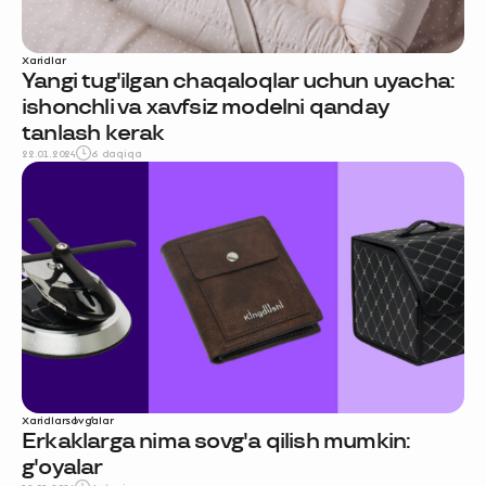
Xaridlar
Yangi tug'ilgan chaqaloqlar uchun uyacha:
ishonchli va xavfsiz modelni qanday
tanlash kerak
22.01.2024
6 daqiqa
Xaridlar
sovg'alar
Erkaklarga nima sovg'a qilish mumkin:
g'oyalar