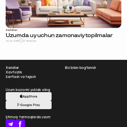
Xaridlar
Uzumda uy uchun zamonaviy topilmalar
12.12.2023
9 daqiqa
Xaridlar
Biz bilan bog'lanish
Xavfsizlik
Sarflash va tejash
Uzum bozorini yuklab oling
AppStore
Ravnaqimizga hissa
Google Play
qo'shing — so‘rovnomada
Ijtimoiy tarmoqlarda uzum
qatnashing ❤️
boshlash