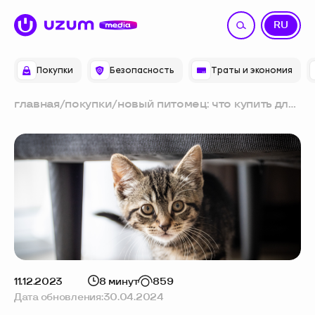
UZ
RU
Покупки
Безопасность
Траты и экономия
главная
/
покупки
/
новый питомец: что купить для
котёнка — мнение эксперта
11.12.2023
8 минут
859
Дата обновления:
30.04.2024