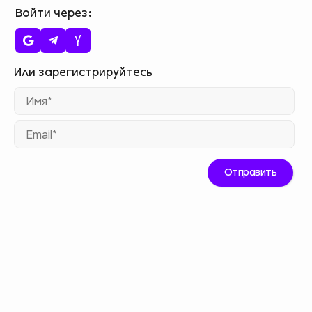
Войти через
Им
Ema