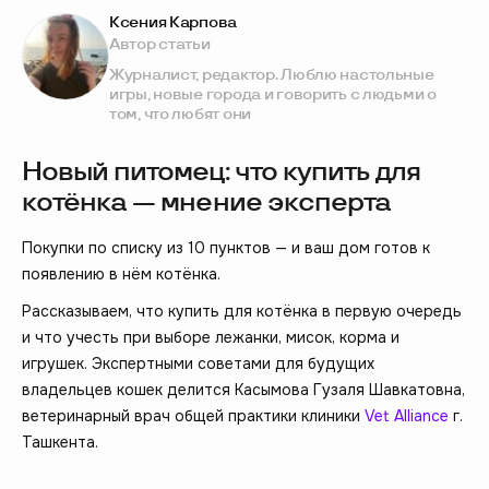
Ксения Карпова
Автор статьи
Журналист, редактор. Люблю настольные
игры, новые города и говорить с людьми о
том, что любят они
Новый питомец: что купить для
котёнка — мнение эксперта
Покупки по списку из 10 пунктов — и ваш дом готов к
появлению в нём котёнка.
Рассказываем, что купить для котёнка в первую очередь
и что учесть при выборе лежанки, мисок, корма и
игрушек. Экспертными советами для будущих
владельцев кошек делится Касымова Гузаля Шавкатовна,
ветеринарный врач общей практики клиники
Vet Alliance
г.
Ташкента.