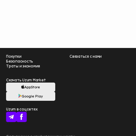
Покупки
Связаться с нами
Безопасность
Траты и экономия
Скачать Uzum Market
AppStore
Google Play
Помогите нам
Uzum в соцсетях
стать лучше –
пройдите опрос
❤️
начать
Больше выгоды