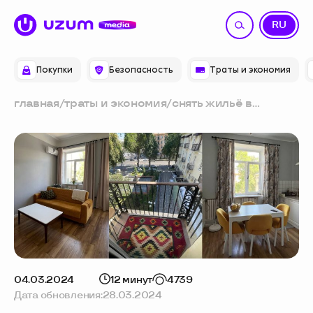
UZ
RU
Покупки
Безопасность
Траты и экономия
главная
/
траты и экономия
/
снять жильё в
ташкенте с первого
раза: советы,
которые сэкономят
время и деньги
04.03.2024
12 минут
4739
Дата обновления:
28.03.2024