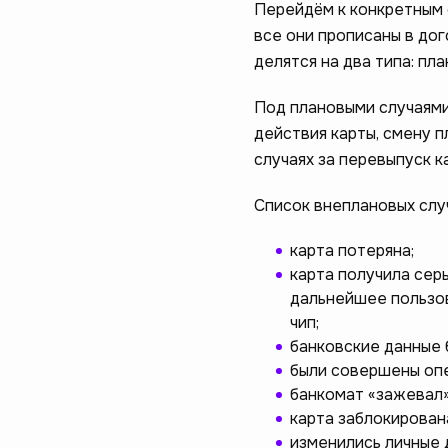
Перейдём к конкретным 
все они прописаны в дог
делятся на два типа: пл
Под плановыми случаям
действия карты, смену 
случаях за перевыпуск к
Список внеплановых слу
карта потеряна;
карта получила се
дальнейшее пользов
чип;
банковские данные
были совершены опе
банкомат «зажевал»
карта заблокирован
изменились личные 