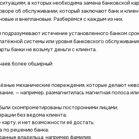
ситуациям, в которых необходима замена банковской кар
оворе об обслуживании, который заключают банк и клиен
ановые и внеплановые. Разберёмся с каждым из них.
и подразумевают истечение установленного банком сро
платёжной системы или уровня банковского обслуживания
арты банки не возьмут деньги с клиента.
чаев более обширный:
рьёзные механические повреждения, которые делают не
ание, — например, размагнитилась магнитная полоса ил
 были скомпрометированы посторонними лицами;
рации без ведома клиента;
 карту, и нет возможности её достать;
а по решению банка;
данные владельца, например фамилия.