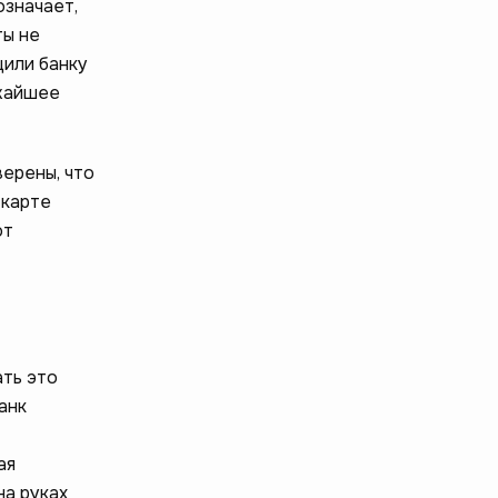
означает,
ты не
щили банку
ижайшее
верены, что
 карте
от
ать это
анк
ая
на руках