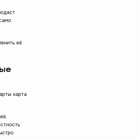
подаст
 само
менить её
ные
арты: карта
её,
естность
быстро