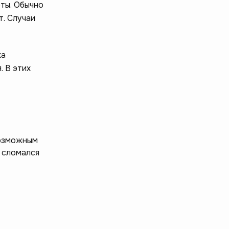
ты. Обычно
т. Случаи
ка
. В этих
возможным
и сломался