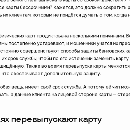
се карты бессрочными? Кажется, это должно сократить 
ь их клиентам, которым не придётся думать о том, когда 
изических карт продиктована несколькими причинами. В
мы постепенно устаревают, и мошенники учатся их прео
остоянно совершенствуют способы защиты банковских ка
их срок службы, чтобы по его истечении заменить карту 
щищённую. Также во время перевыпуска карты меняются
 что обеспечивает дополнительную защиту.
 любая вещь, имеет свой срок службы. А потому её чип мо
ать, а данные клиента на лицевой стороне карты — стер
аях перевыпускают карту