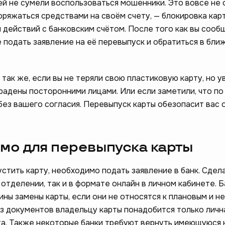
ей не сумели воспользоваться мошенники. Это вовсе не 
оряжаться средствами на своём счету, — блокировка кар
 действий с банковским счётом. После того как вы сооб
е подать заявление на её перевыпуск и обратиться в бл
ак же, если вы не теряли свою пластиковую карту, но у
радены посторонними лицами. Или если заметили, что по
ез вашего согласия. Перевыпуск карты обезопасит вас 
ам стать лучше –
❤️
опрос
мо для перевыпуска карты
стить карту, необходимо подать заявление в банк. Сдел
отделении, так и в формате онлайн в личном кабинете. Б
ны замены карты, если они не относятся к плановым и не
Из документов владельцу карты понадобится только личн
а. Также некоторые банки требуют вернуть имеющуюся 