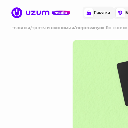
Покупки
Б
главная
/
траты и экономия
/
перевыпуск банковск
как это происходит и
стоит