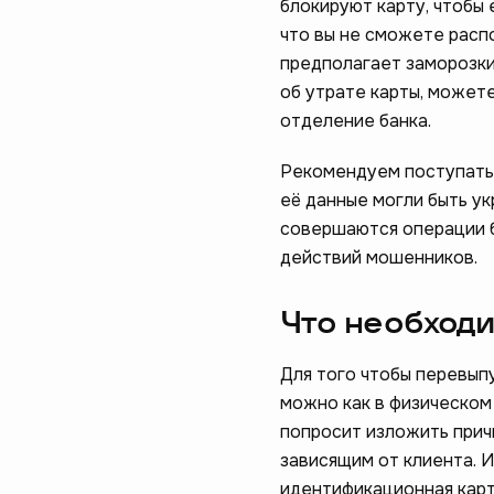
блокируют карту, чтобы 
что вы не сможете расп
предполагает заморозки
об утрате карты, может
отделение банка.
Рекомендуем поступать т
её данные могли быть ук
совершаются операции б
Помогите н
действий мошенников.
пройдите 
Что необходи
начать
Для того чтобы перевыпу
можно как в физическом 
попросит изложить причи
зависящим от клиента. 
идентификационная карт