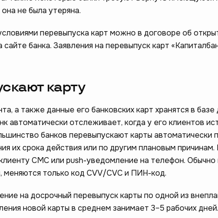
 она не была утеряна.
условиями перевыпуска карт можно в договоре об откры
а сайте банка. Заявления на перевыпуск карт «‎Капиталба
скают карту
та, а также данные его банковских карт хранятся в базе
анк автоматически отслеживает, когда у его клиентов и
ольшинство банков перевыпускают карты автоматически 
ния их срока действия или по другим плановым причинам.
 клиенту СМС или push-уведомление на телефон. Обычно
, меняются только код CVV/CVC и ПИН-код.
ление на досрочный перевыпуск карты по одной из внепл
ления новой карты в среднем занимает 3–5 рабочих дней