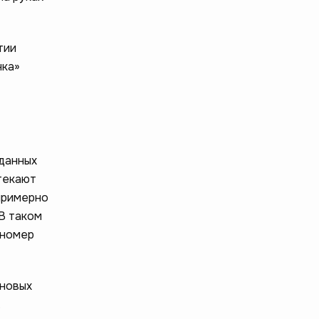
тии
нка»
 данных
стекают
примерно
 В таком
 номер
ановых
.