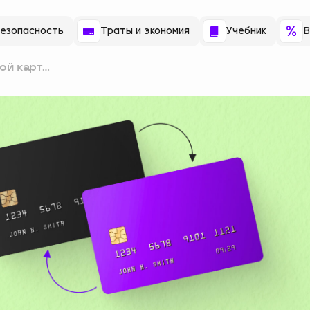
езопасность
Траты и экономия
Учебник
В
ой карты:
 сколько