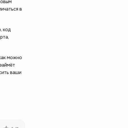
новым
личаться в
, код
рта,
 как можно
 займёт
сить ваши