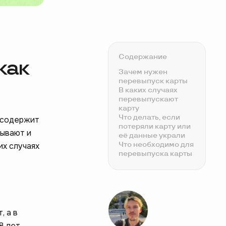
Содержание
как
Зачем нужен
перевыпуск карты
В каких случаях
перевыпускают
карту
Что делать, если
и содержит
потеряли карту или
Бывают и
её данные украли
Что необходимо для
их случаях
перевыпуска карты
Как перевыпускают
карту
, а в
8 лет.