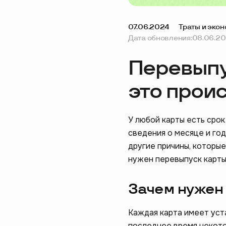
07.06.2024
Траты и эко
Дата обновления:
08.06.2
Перевыпу
это проис
У любой карты есть срок
сведения о месяце и год
другие причины, которые
нужен перевыпуск карты 
Зачем нужен
Каждая карта имеет уста
последнее время некото