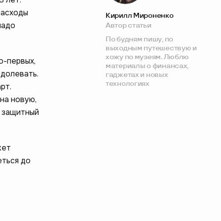
расходы
Кирилл Мироненко
надо
Автор статьи
По будням пишу, по
выходным путешествую и
хожу по музеям. Люблю
о-первых,
материалы о финансах,
долевать.
гаджетах и новых
технологиях
рт.
на новую,
 защитный
жет
еться до