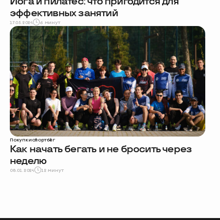
Йога и пилатес: что пригодится для
эффективных занятий
17.05.2024
6 минут
Покупки
спорт
бег
Как начать бегать и не бросить через
неделю
08.01.2024
12 минут