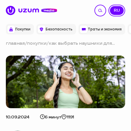
UZ
RU
Покупки
Безопасность
Траты и экономия
главная
/
покупки
/
как выбрать наушники для
любого вида спорта: ключевые
параметры
10.09.2024
6 минут
1191