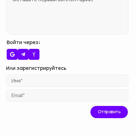
Войти через
Им
Ema