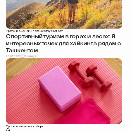
Траты и экономия
отдых
отпуск
спорт
Спортивный туризм в горах и лесах: 8
интересных точек для хайкинга рядом с
Ташкентом
20.05.2024
5 минут
Траты и экономия
спорт