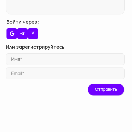
Войти через
Им
Ema