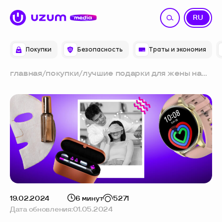
UZ
RU
Покупки
Безопасность
Траты и экономия
главная
/
покупки
/
лучшие подарки для жены на
день рождения
19.02.2024
6 минут
5271
Дата обновления:
01.05.2024