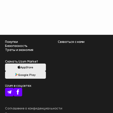
Покупки
Связаться с нами
Безопасность
Траты и экономия
Скачать Uzum Market
AppStore
Google Play
Помогите нам
Uzum в соцсетях
стать лучше –
пройдите опрос
❤️
начать
Больше выгоды
Соглашение о конфиденциальности