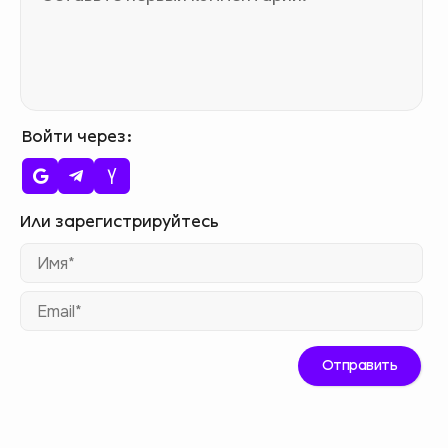
Войти через
Им
Ema