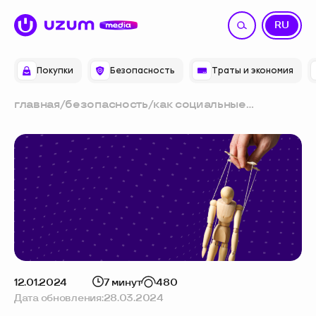
UZ
RU
Покупки
Безопасность
Траты и экономия
главная
/
безопасность
/
как социальные
инженеры воруют
деньги с банковских
карт: 6 схем мошенников
12.01.2024
7 минут
480
Дата обновления:
28.03.2024