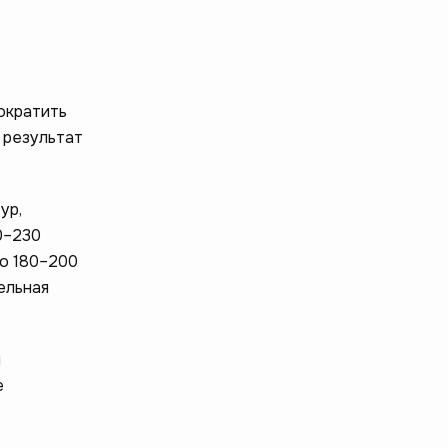
ократить
 результат
ур,
0–230
до 180–200
ельная
и
е