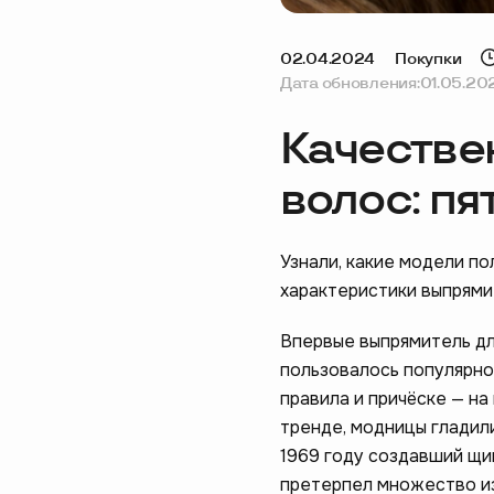
02.04.2024
Покупки
Дата обновления:
01.05.20
Качестве
волос: пя
Узнали, какие модели п
характеристики выпрями
Впервые выпрямитель дл
пользовалось популярнос
правила и причёске — на
тренде, модницы гладили
1969 году создавший щи
претерпел множество из