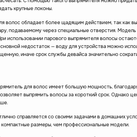
 расчесать. С помощью такого выпрямителя можно придат
здать крупные локоны.
ля волос обладает более щадящим действием, так как в
ару, подаваемому через специальные отверстия. Модел
При использовании парового выпрямителя волосы остают
Основной недостаток — воду для устройства можно испо
ищенную, иначе срок службы девайса значительно сократ
рямитель для волос имеет большую мощность, благодар
озволяет выпрямить волосы за короткий срок. Однако це
ше.
лично справляется со своими задачами в домашних усло
 компактные размеры, чем профессиональные модели.