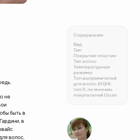
Содержание
Вид
Тип
Покрытие пластин
Тип волос
Температурные
режимы
Топ выпрямителей
редь.
для волос 2024:
топ-5, по мнению
покупателей Uzum
о не
вои
обы быть в
Гардини, в
евайс
для волос,