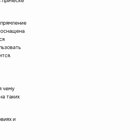
ь причёске
ыпрямление
ь оснащена
ся
льзовать
ится.
я чему
на таких
виях и