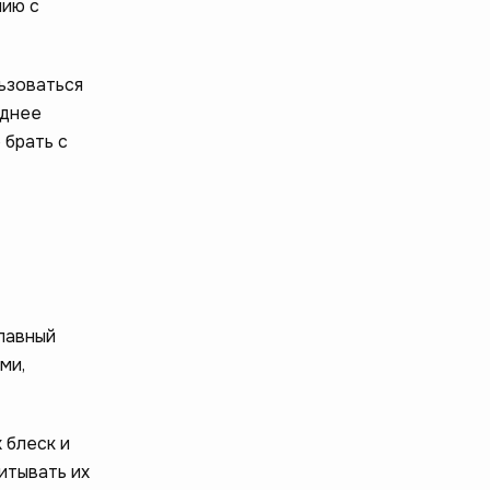
нию с
ьзоваться
еднее
 брать с
лавный
ми,
 блеск и
итывать их