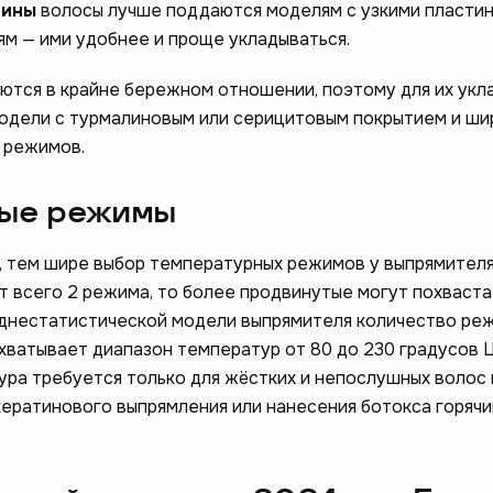
лины
волосы лучше поддаются моделям с узкими пластин
м — ими удобнее и проще укладываться.
тся в крайне бережном отношении, поэтому для их укл
одели с турмалиновым или серицитовым покрытием и ш
 режимов.
ные режимы
, тем шире выбор температурных режимов у выпрямителя
 всего 2 режима, то более продвинутые могут похваста
еднестатистической модели выпрямителя количество ре
охватывает диапазон температур от 80 до 230 градусов 
ра требуется только для жёстких и непослушных волос 
ератинового выпрямления или нанесения ботокса горяч