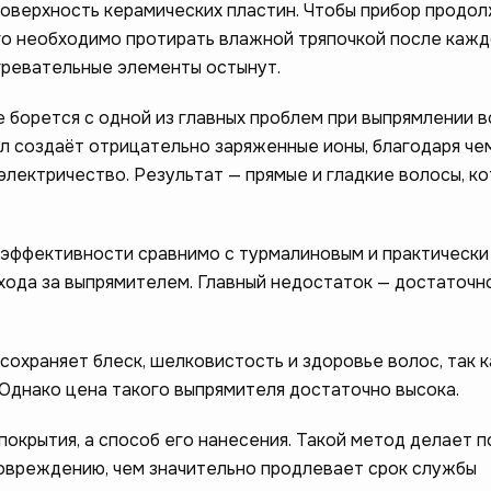
поверхность керамических пластин. Чтобы прибор продо
го необходимо протирать влажной тряпочкой после кажд
агревательные элементы остынут.
 борется с одной из главных проблем при выпрямлении в
л создаёт отрицательно заряженные ионы, благодаря че
электричество. Результат — прямые и гладкие волосы, к
ам стать лучше –
эффективности сравнимо с турмалиновым и практически
хода за выпрямителем. Главный недостаток — достаточн
❤️
опрос
сохраняет блеск, шелковистость и здоровье волос, так к
 Однако цена такого выпрямителя достаточно высока.
покрытия, а способ его нанесения. Такой метод делает 
повреждению, чем значительно продлевает срок службы