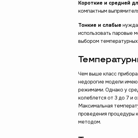
Короткие и средней д
компактным выпрямителя
Тонкие и слабые
нуждаю
использовать паровые м
выбором температурных
Температур
Чем выше класс прибора
недорогие модели имеют
режимами. Однако у ср
колеблется от 3 до 7 и 
Максимальная температу
проведения процедуры к
методом.