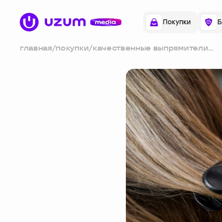
Покупки
Б
главная
/
покупки
/
качественные выпрямители
для волос: пять недорогих
моделей