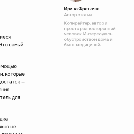
Ирина Фраткина
Автор статьи
Копирайтер, автор и
просто разносторонний
человек. Интересуюсь
щиеся
обустройством дома и
 Это самый
быта, медициной.
помощью
и, которые
достаток —
ения
тель для
адка
ожно не