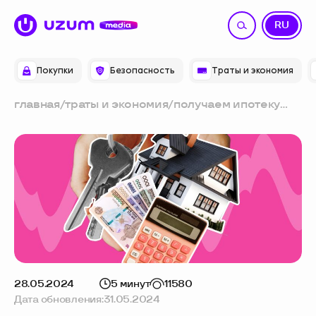
UZ
RU
Покупки
Безопасность
Траты и экономия
главная
/
траты и экономия
/
получаем ипотеку
без официального
дохода: условия и
лайфхаки
28.05.2024
5 минут
11580
Дата обновления:
31.05.2024