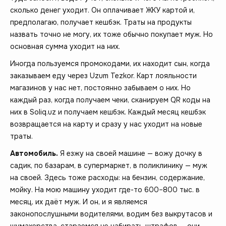
сколько денег уходит. Он оплачивает ЖКУ картой и,
предполагаю, получает кешбэк. Траты на продукты
назвать точно не могу, их тоже обычно покупает муж. Но
основная сумма уходит на них.
Иногда пользуемся промокодами, их находит сын, когда
заказываем еду через Uzum Tezkor. Карт лояльности
магазинов у нас нет, постоянно забываем о них. Но
каждый раз, когда получаем чеки, сканируем QR коды на
них в Soliq.uz и получаем кешбэк. Каждый месяц кешбэк
возвращается на карту и сразу у нас уходит на новые
траты.
Автомобиль.
Я езжу на своей машине — вожу дочку в
садик, по базарам, в супермаркет, в поликлинику — муж
на своей. Здесь тоже расходы: на бензин, содержание,
мойку. На мою машину уходит где-то 600–800 тыс. в
месяц, их даёт муж. И он, и я являемся
законопослушными водителями, водим без выкрутасов и
шумахерства, стараемся не набирать штрафов — они