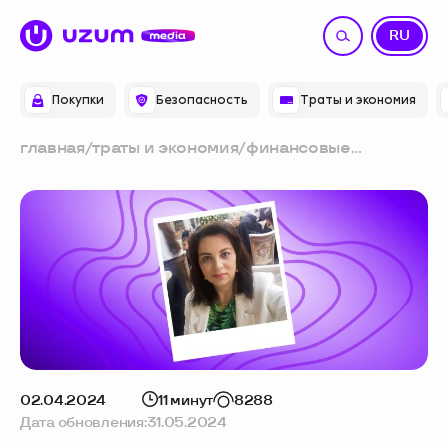
UZ
RU
Покупки
Безопасность
Траты и экономия
главная
/
траты и экономия
/
финансовые
привычки:
многодетная мама и
переводчик из
ташкента — о тратах,
экономии и
накоплениях
02.04.2024
11 минут
8288
Дата обновления:
31.05.2024