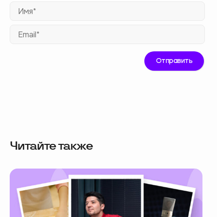
Им
Ema
Читайте также