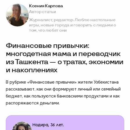
Ксения Карпова
Автор статьи
Журналист, редактор. Люблю настольные
игры, новые города и говорить с людьми о
том, что любят они
Финансовые привычки:
многодетная мама и переводчик
из Ташкента — о тратах, экономии
и накоплениях
В рубрике «Финансовые привычки» жители Узбекистана
рассказывают, как они формируют личный или семейный
бюджет, как пользуются банковскими продуктами и как
распоряжаются деньгами.
Нодира, 36 лет.