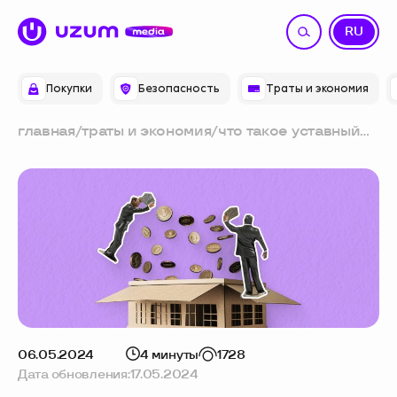
UZ
RU
Покупки
Безопасность
Траты и экономия
главная
/
траты и экономия
/
что такое уставный
капитал
06.05.2024
4 минуты
1728
Дата обновления:
17.05.2024