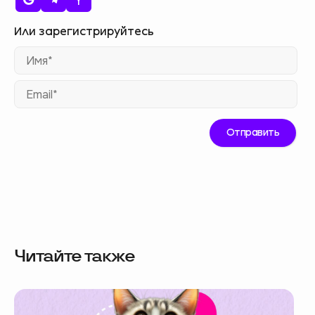
Им
Ema
Читайте также