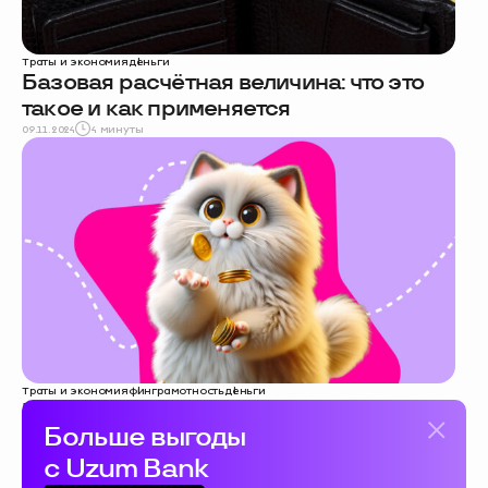
Траты и экономия
деньги
Базовая расчётная величина: что это
такое и как применяется
09.11.2024
4 минуты
Траты и экономия
финграмотность
деньги
Что такое доход простыми словами: его
Больше выгоды
виды и отличия от прибыли и выручки
24.10.2024
3 минуты
с Uzum Bank