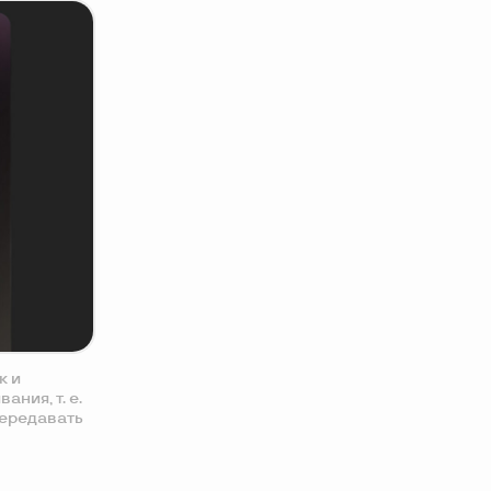
к и
ния, т. е.
передавать