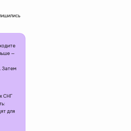
 лишились
аходите
льше —
. Затем
х СНГ
ть:
дят для