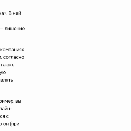
а». В ней
 — лишение
 компаниях
, согласно
 также
вую
являть
ример, вы
лайн-
ся с
 он (при