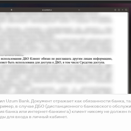
ил Uzum Bank. Документ отражает как обязанности банка, та
ример, в случае ДБО (дистанционного банковского обслужива
я банка или интернет-банкинга) клиент никому не должен 
оды для входа в личный кабинет.