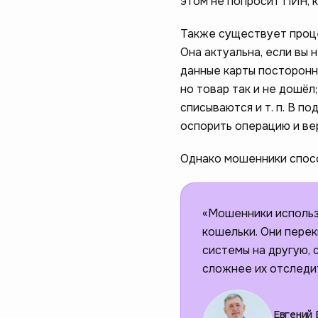
этом не попросит ПИН, к
Также существует проце
Она актуальна, если вы 
данные карты посторонни
но товар так и не дошёл
списываются и т. п. В п
оспорить операцию и вер
Однако мошенники спосо
«Мошенники использ
кошельки. Они пере
системы на другую,
сложнее их отследи
Евгений 