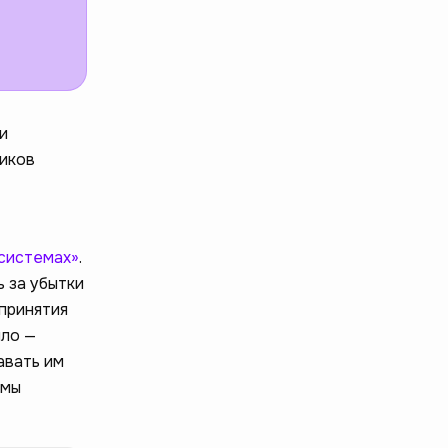
и
ников
 системах»
.
 за убытки
епринятия
ило —
авать им
 мы