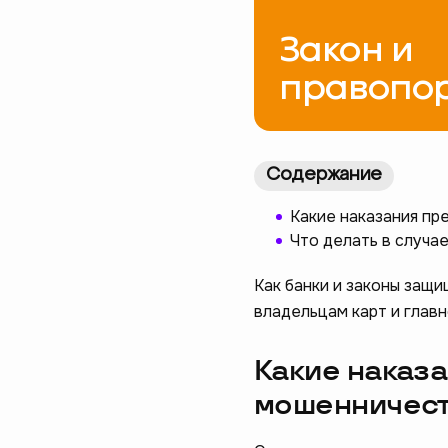
Закон и
правопо
Содержание
Какие наказания п
Что делать в случа
Как банки и законы защ
владельцам карт и главн
Какие наказ
мошенничес