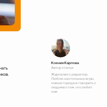
Ксения Карпова
нать
Автор статьи
иков.
Журналист, редактор.
Люблю настольные игры,
новые города и говорить с
людьми о том, что любят
они