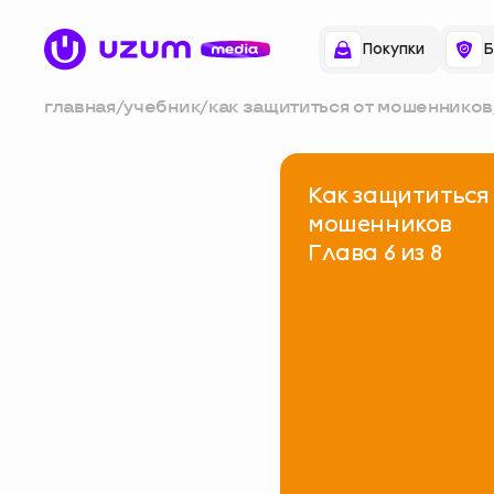
Покупки
Б
главная
/
учебник
/
как защититься от мошенников
Как защититься
мошенников
Глава 6 из 8