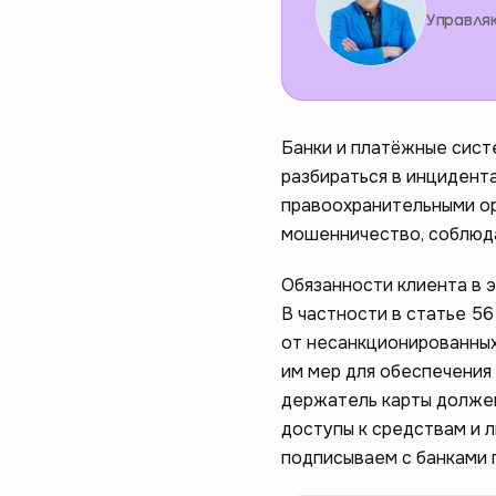
Управля
Банки и платёжные сист
разбираться в инцидента
правоохранительными о
мошенничество, соблюда
Обязанности клиента в 
В частности в статье 5
от несанкционированных
им мер для обеспечения
держатель карты должен
доступы к средствам и 
подписываем с банками п