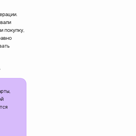
ерации.
авали
и покупку,
равно
вать
.
рты,
ой
тся