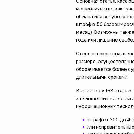
Основная статья, касаю
мошенничество как «за
обмана или злоупотребл
штраф в 50 базовых расчё
месяц). Возможны также
года или лишение свобод
Степень наказания зави
размере, осуществлённо
оборачивается более с
длительными сроками.
В 2022 году 168 статью
за «мошенничество с ис
информационных техноло
штраф от 300 до 40
или исправительные 