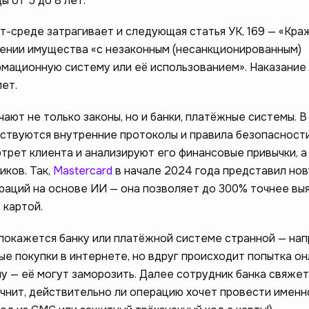
 от 5 до 8 лет.
-среде затрагивает и следующая статья УК, 169 — «Краж
щении имущества «с незаконным (несанкционированным)
мационную систему или её использованием». Наказание
ет.
ают не только законы, но и банки, платёжные системы. В
твуются внутренние протоколы и правила безопасности
трет клиента и анализируют его финансовые привычки, а
ков. Так,
Mastercard
в начале 2024 года представил но
раций на основе ИИ — она позволяет до 300% точнее вы
 картой.
 покажется банку или платёжной системе странной — нап
ые покупки в интернете, но вдруг происходит попытка он
у — её могут заморозить. Далее сотрудник банка свяжет
чнит, действительно ли операцию хочет провести именно