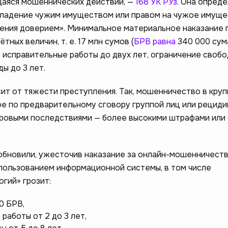
щаяся мошеннических действий, —
168 УК РУз
. Она опред
владение чужим имуществом или правом на чужое имуще
ения доверием». Минимальное материальное наказание 
тных величин, т. е. 17 млн сумов (
БРВ равна
340 000 сум
 исправительные работы до двух лет, ограничение свобо
ы до 3 лет.
сит от тяжести преступления. Так, мошенничество в кру
е по предварительному сговору группой лиц или рециди
уровыми последствиями — более высокими штрафами или
 обновили, ужесточив наказание за онлайн-мошенничеств
пользованием информационной системы, в том числе
гий» грозит:
0 БРВ,
работы от 2 до 3 лет,