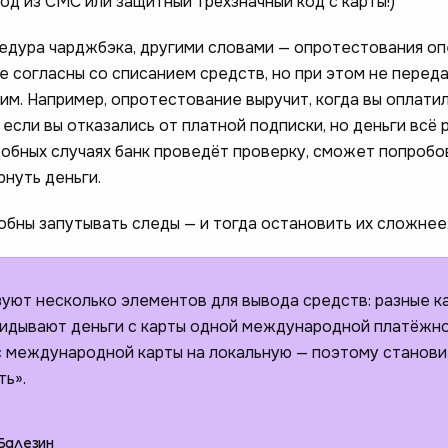
од из СМС или защитный трёхзначный код с карты!)
дура чарджбэка, другими словами — опротестования оп
не согласны со списанием средств, но при этом не перед
м. Например, опротестование выручит, когда вы оплатил
; если вы отказались от платной подписки, но деньги всё 
одобных случаях банк проведёт проверку, сможет попробо
нуть деньги.
бны запутывать следы — и тогда остановить их сложнее
уют несколько элементов для вывода средств: разные ка
кидывают деньги с карты одной международной платёжн
 с международной карты на локальную — поэтому станови
ть».
Балезин