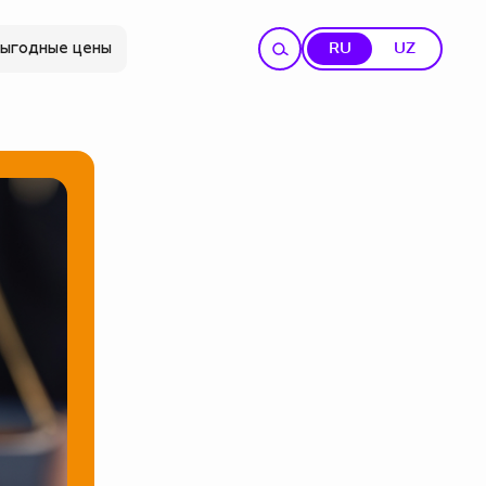
ыгодные цены
RU
UZ