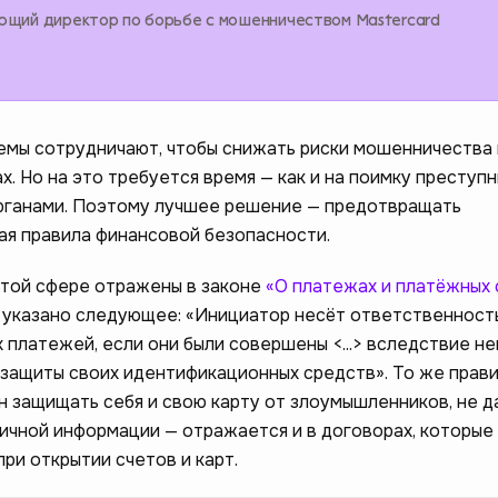
ющий директор по борьбе с мошенничеством Mastercard
емы сотрудничают, чтобы снижать риски мошенничества 
х. Но на это требуется время — как и на поимку преступ
рганами. Поэтому лучшее решение — предотвращать
я правила финансовой безопасности.
этой сфере отражены в законе
«О платежах и платёжных
6 указано следующее: «Инициатор несёт ответственность
 платежей, если они были совершены <...> вследствие н
 защиты своих идентификационных средств». То же прав
 защищать себя и свою карту от злоумышленников, не д
личной информации — отражается и в договорах, которые
ри открытии счетов и карт.