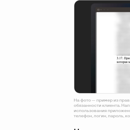
На фото — пример из прав
обязанности клиента. Нап
использования приложени
телефон, логин, пароль, к