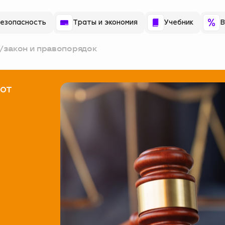
езопасность
Траты и экономия
Учебник
В
/
закон и правопорядок
 от