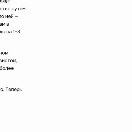
еляет
ство путём
по ней —
ам в
ды на 1–3
пном
вистом,
 более
о. Теперь