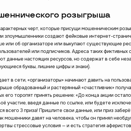
шеннического розыгрыша
арактерных черт, которые присущи мошенническим розы
ии злоумышленники создают фейковые интернет-странич
е или об организаторе или выкупают существующие рес
льзователей или подписчиков. Адреса таких фиктивных 
ют данные настоящих ресурсов, но содержат в себе не
рующиеся буквы, лишние цифры и знаки).
ает в сети, «организаторы» начинают давить на пользов
рыше обрадованный и растерянный «счастливчик» получа
ых его торопят принять решение: «До конца акции остало
оё участие, введя данные по ссылке, или будете исключе
я всего 3 приза! Пришлите свои данные, или приз заберё
ак мошенники давят на человека, чтобы он принял необд
ертвы стрессовые условия — и есть стратегия аферистов