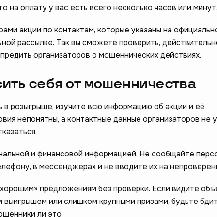
о на оплату у вас есть всего несколько часов или минут
ами акции по контактам, которые указаны на официально
ной рассылке. Так вы сможете проверить, действительн
дупредить организаторов о мошеннических действиях.
ам стать лучше –
сить себя от мошенничества
❤️
опрос
 в розыгрыше, изучите всю информацию об акции и её
овия непонятны, а контактные данные организаторов не у
тказаться.
нальной и финансовой информацией. Не сообщайте перс
елефону, в мессенджерах и не вводите их на непроверенн
хорошим» предложениям без проверки. Если видите объ
м выигрышем или слишком крупными призами, будьте бди
ошенники ли это.