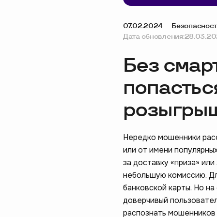
07.02.2024
Безопасност
Дата обновления:
28.03.2
Без смарт
попастьс
розыгры
Нередко мошенники расс
или от имени популярны
за доставку «приза» или
небольшую комиссию. Дл
банковской карты. Но на
доверчивый пользователь
распознать мошенников и