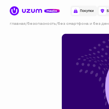
Покупки
Б
главная
/
безопасность
/
без смартфона и без дене
не попасться на
мошеннический розыгр