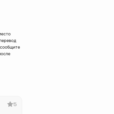
 место
 перевод
и сообщите
после
5