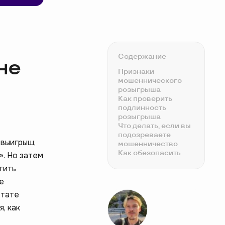
Содержание
не
Признаки
мошеннического
розыгрыша
Как проверить
подлинность
розыгрыша
Что делать, если вы
подозреваете
 выигрыш,
мошенничество
Как обезопасить
». Но затем
себя от
тить
мошенничества
И что же делать,
е
никогда не
ьтате
участвовать в
, как
подобных
конкурсах?