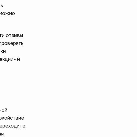
ть
 можно
ти отзывы
проверять
ики
акции» и
ной
покойствие
 переходите
ам