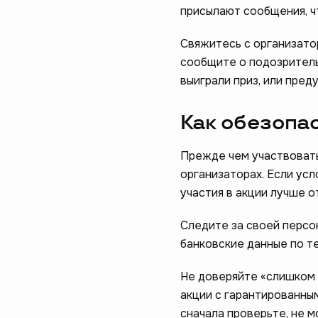
присылают сообщения, чт
Свяжитесь с организатор
сообщите о подозритель
выиграли приз, или пре
Помогите н
Как обезопа
пройдите 
Прежде чем участвовать
начать
организаторах. Если усл
участия в акции лучше о
Следите за своей персо
банковские данные по т
Не доверяйте «слишком 
акции с гарантированны
сначала проверьте, не м