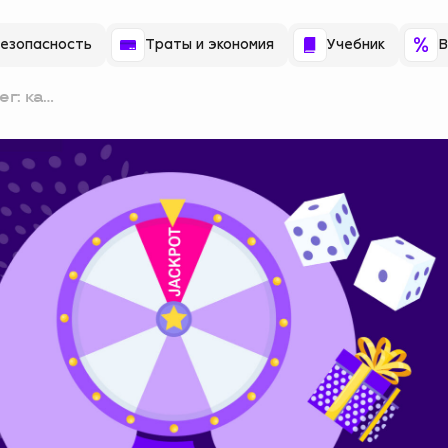
езопасность
Траты и экономия
Учебник
В
г: как
ыш