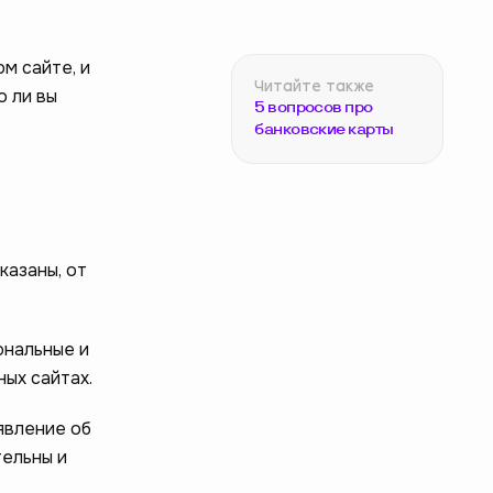
.
м сайте, и
о ли вы
5 вопросов про
банковские карты
казаны, от
ональные и
ых сайтах.
явление об
тельны и