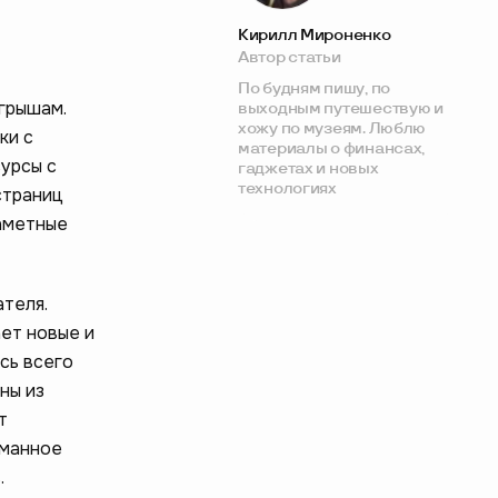
Кирилл Мироненко
Автор статьи
По будням пишу, по
грышам.
выходным путешествую и
хожу по музеям. Люблю
ки с
материалы о финансах,
урсы с
гаджетах и новых
технологиях
страниц
заметные
ателя.
ет новые и
сь всего
ны из
т
уманное
.