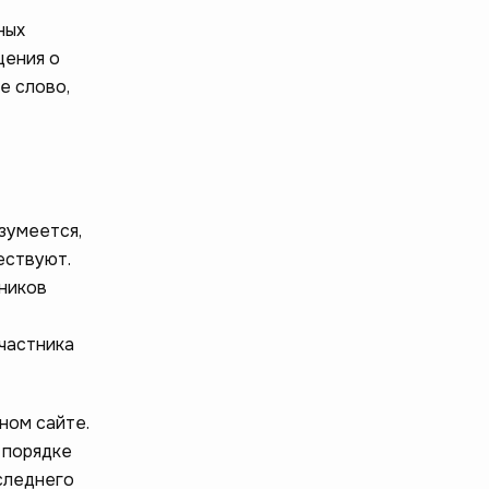
ных
щения о
е слово,
зумеется,
ествуют.
тников
участника
ном сайте.
 порядке
оследнего