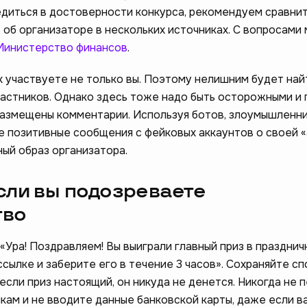
бедиться в достоверности конкурса, рекомендуем сравни
об организаторе в нескольких источниках. C вопросами
Министерство финансов
.
х участвуете не только вы. Поэтому нелишним будет най
частников. Однако здесь тоже надо быть осторожными и 
размещены комментарии. Используя ботов, злоумышленн
 позитивные сообщения с фейковых аккаунтов о своей «
ый образ организатора.
если вы подозреваете
тво
Ура! Поздравляем! Вы выиграли главный приз в празднич
сылке и заберите его в течение 3 часов». Сохраняйте с
 если приз настоящий, он никуда не денется. Никогда не
кам и не вводите данные банковской карты, даже если в