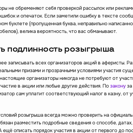
ры не обременяют себя проверкой рассылок или реклам
ошибок и опечаток. Если заметили ошибку в тексте сооб
ном буклете (пропущенная буква, неправильно написанно
обелов), велика вероятность, что вас обманывают.
ть подлинность розыгрыша
нее записывать всех организаторов акций в аферисты. Ра
еальными призами и прозрачными условиями участия сущ
 настоящие организаторы никогда не потребуют от учас
частие в акции или любые другие действия. По
закону
за
изатор сам уплатит соответствующий налог в казну, от 
условий розыгрыша всегда можно проверить на официаль
бязан разместить подробные сведения о способе, датах,
А ещё описать порядок участия в акции от первого до п