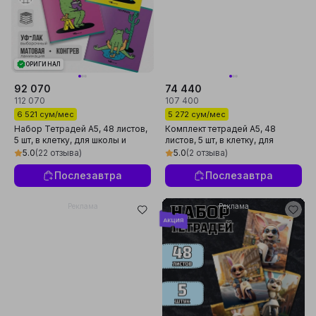
ОРИГИНАЛ
92 070
74 440
112 070
107 400
6 521 сум/мес
5 272 сум/мес
Набор Тетрадей A5, 48 листов,
Комплект тетрадей А5, 48
5 шт, в клетку, для школы и
листов, 5 шт, в клетку, для
студентов, произведено в
школы и студентов, сделано в
5.0
(22 отзыва)
5.0
(2 отзыва)
России
России
Послезавтра
Послезавтра
Реклама
Реклама