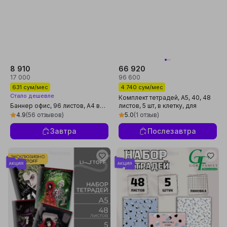
8 910
66 920
17 000
96 600
631 сум/мес
4 740 сум/мес
Стало дешевле
Комплект тетрадей, А5, 40, 48
Баннер офис, 96 листов, А4 в
листов, 5 шт, в клетку, для
линейку
девочек, произведено в
4.9
(56 отзывов)
5.0
(1 отзыв)
России
Завтра
Послезавтра
Реклама
Реклама