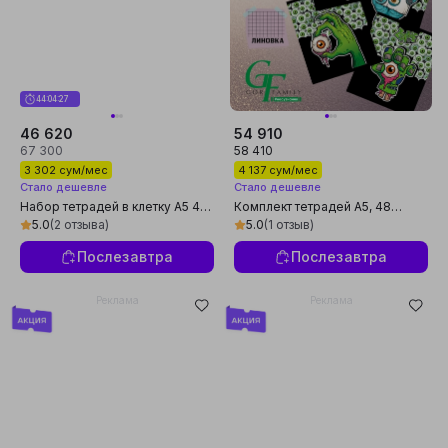
44:04:26
46 620
54 910
67 300
58 410
3 302 сум/мес
4 137 сум/мес
Стало дешевле
Стало дешевле
Набор тетрадей в клетку А5 48
Комплект тетрадей А5, 48
листов на скобе 5 штук для
листов, 5 шт, в клетку, для
5.0
(2 отзыва)
5.0
(1 отзыв)
школы и офиса
мальчиков, произведено в
России
Послезавтра
Послезавтра
Реклама
Реклама