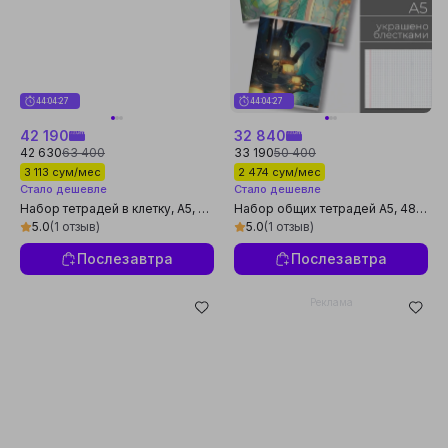
44:04:26
44:04:26
42 190
32 840
42 630
63 400
33 190
50 400
3 113 сум/мес
2 474 сум/мес
Стало дешевле
Стало дешевле
Набор тетрадей в клетку, А5, 48
Набор общих тетрадей А5, 48
листов, на скобе, 5 штук, для
листов, в клетку, 5 штук для
5.0
(1 отзыв)
5.0
(1 отзыв)
школы и офиса
учебы
Послезавтра
Послезавтра
Реклама