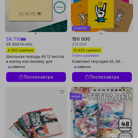
44:04:26
58 710
150 000
59 300
79 900
213 000
4 200 сум/мес
10 625 сум/мес
Стало дешевле
Школьная тетрадь А5 12 листов
в клетку или линейку для
Комплект тетрадей А5, 96
учебы, школы
листов, 5 шт, в клетку, для
НОВИНКА
НОВИНКА
школы и студентов
Послезавтра
Послезавтра
Реклама