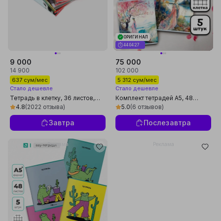
ОРИГИНАЛ
44:04:26
9 000
75 000
14 900
102 000
637 сум/мес
5 312 сум/мес
Стало дешевле
Стало дешевле
Тетрадь в клетку, 36 листов,
Комплект тетрадей А5, 48
жёлтая листовка, 5 шт
листов, 5 шт, в клетку, для
4.8
(2022 отзыва)
5.0
(6 отзывов)
девочек
Завтра
Послезавтра
Реклама
Реклама