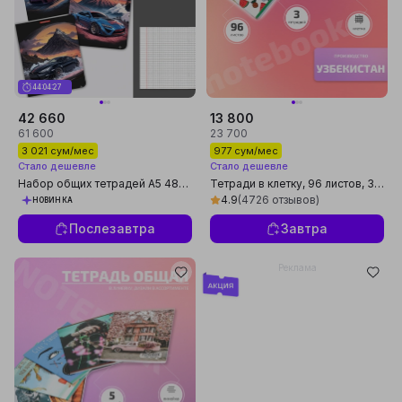
44:04:26
42 660
13 800
61 600
23 700
3 021 сум/мес
977 сум/мес
Стало дешевле
Стало дешевле
Набор общих тетрадей А5 48
Тетради в клетку, 96 листов, 3
листов в клетку 5 штук для
шт
4.9
(4726 отзывов)
НОВИНКА
учебы
Послезавтра
Завтра
Реклама