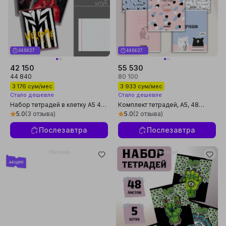
44:04:26
44:04:26
42 150
55 530
44 840
80 100
3 176 сум/мес
3 933 сум/мес
Стало дешевле
Стало дешевле
Набор тетрадей в клетку А5 48
Комплект тетрадей, А5, 48
листов на скобе 5 штук для
листов, 5 шт, в клетку, для
5.0
(3 отзыва)
5.0
(2 отзыва)
школы и офиса
девочек, произведено в
России
Послезавтра
Послезавтра
Реклама
Реклама