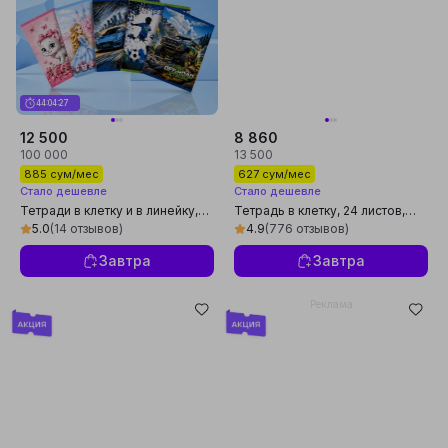
44:04:26
12 500
8 860
100 000
13 500
885 сум/мес
627 сум/мес
Стало дешевле
Стало дешевле
Тетради в клетку и в линейку,
Тетрадь в клетку, 24 листов,
36 листов, белая бумага,
жёлтая листовка, 5 шт
5.0
(14 отзывов)
4.9
(776 отзывов)
наборы по 5, 10 и 15 штук
Завтра
Завтра
Реклама