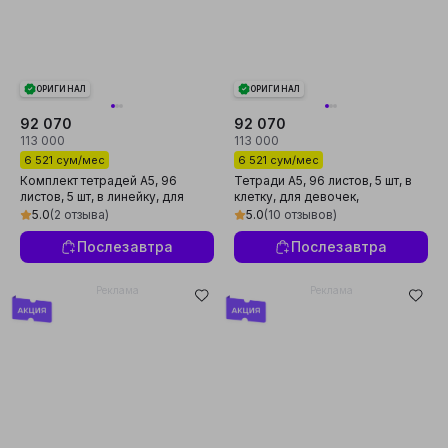
ОРИГИНАЛ
ОРИГИНАЛ
92 070
92 070
113 000
113 000
6 521 сум/мес
6 521 сум/мес
Комплект тетрадей А5, 96
Тетради A5, 96 листов, 5 шт, в
листов, 5 шт, в линейку, для
клетку, для девочек,
школы и студентов
произведено в России
5.0
(2 отзыва)
5.0
(10 отзывов)
Послезавтра
Послезавтра
Реклама
Реклама