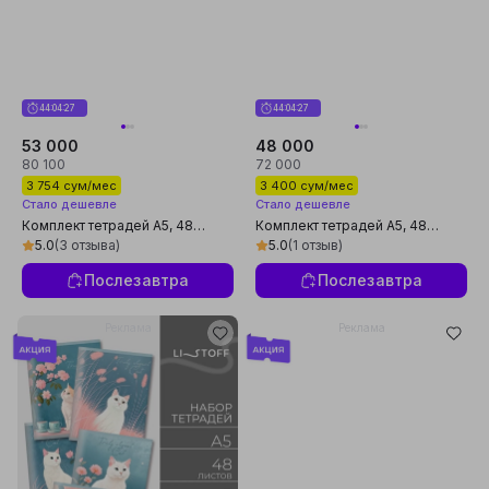
44:04:26
44:04:26
53 000
48 000
80 100
72 000
3 754 сум/мес
3 400 сум/мес
Стало дешевле
Стало дешевле
Комплект тетрадей А5, 48
Комплект тетрадей А5, 48
листов, 5 шт, в клетку, для
листов, 5 шт, в клетку, для
5.0
(3 отзыва)
5.0
(1 отзыв)
мальчиков, произведено в
школы и студентов, сделано в
России
России
Послезавтра
Послезавтра
Реклама
Реклама