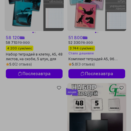
58 120
51 800
58 710
79 900
52 330
76 300
4 200 сум/мес
3 744 сум/мес
Стало дешевле
Набор тетрадей в клетку, А5, 48
листов, на скобе, 5 штук, для
Комплект тетрадей А5, 96
школы и офиса
листов, 5 шт, для школы и
5.0
(2 отзыва)
5.0
(3 отзыва)
студентов, сделано в России
Послезавтра
Послезавтра
Реклама