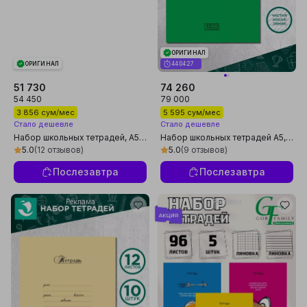
ОРИГИНАЛ
ОРИГИНАЛ
44:04:26
51 730
74 260
54 450
79 000
3 856 сум/мес
5 595 сум/мес
Стало дешевле
Стало дешевле
Набор школьных тетрадей, A5,
Набор школьных тетрадей A5,
12–18 листов, 90 г/м², плотная
12 листов, 60 г/м², плотная
5.0
(12 отзывов)
5.0
(9 отзывов)
обложка, 10 штук, Россия
обложка, 20 штук, Россия
Послезавтра
Послезавтра
Реклама
Реклама