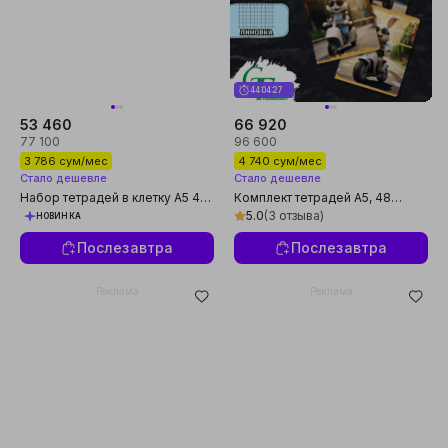
44:04:26
53 460
66 920
77 100
96 600
3 786 сум/мес
4 740 сум/мес
Стало дешевле
Стало дешевле
Набор тетрадей в клетку А5 48
Комплект тетрадей А5, 48
листов на скобе 5 штук для
листов, 5 шт, в клетку, для
5.0
(3 отзыва)
НОВИНКА
школы и офиса
школы и студентов, сделано в
России
Послезавтра
Послезавтра
Реклама
Реклама