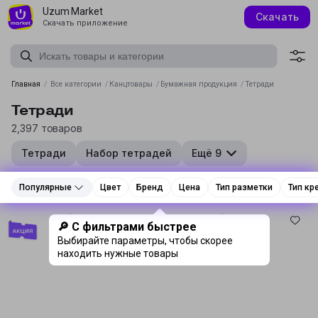
Uzum Market
Скачать
Скачать приложение
Главная
/
Все категории
/
Канцтовары
/
Бумажная продукция
/
Тетради
Тетради
2,397 товаров
Тетради
Набор тетрадей
Ещё 9
Популярные
Популярные
Цвет
Цвет
Бренд
Бренд
Цена
Цена
Тип разметки
Тип разметки
Тип кр
Тип кр
Реклама
Реклама
🔎 С фильтрами быстрее
Выбирайте параметры, чтобы скорее
находить нужные товары