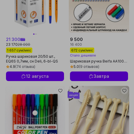
21 300
9 500
23 170
28 000
16 400
1 657 сум/мес
672 сум/мес
Стало дешевле
Ручка шариковая 20/50 шт.,
EQ6S 0,7мм, сн Deli, 6-bl-QS
Шариковая ручка Beifa AA100-
50B в упаковке 15 шт, 10 синих, 2
4.9
(74 отзыва)
5.0
(9 отзывов)
черных, 2 зеленых, 1 красная
12 августа
Завтра
Реклама