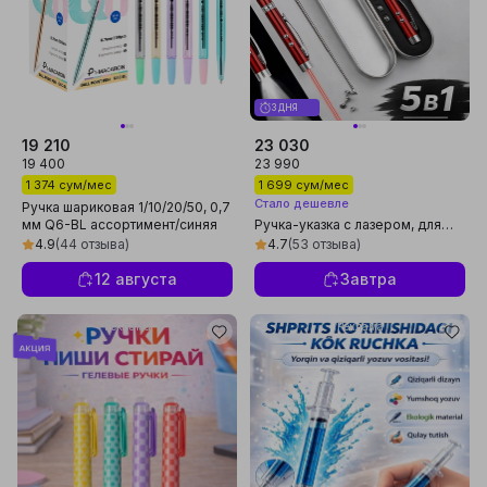
3 ДНЯ
19 210
23 030
19 400
23 990
1 374 сум/мес
1 699 сум/мес
Стало дешевле
Ручка шариковая 1/10/20/50, 0,7
мм Q6-BL ассортимент/синяя
Ручка-указка с лазером, для
Deli, 6-BL-QC
презентаций, фонарик, магнит
4.9
(44 отзыва)
4.7
(53 отзыва)
12 августа
Завтра
Реклама
Реклама