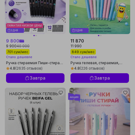
ГАРАНТИЯ НИЗКОЙ ЦЕНЫ
3 ДНЯ
3 ДНЯ
9 800
11 870
9 900
40 000
11 990
701 сум/мес
849 сум/мес
Стало дешевле
Стало дешевле
Ручка стираемая Пиши-стирай,
Ручка гелевая, стираемая,
гелиевая, синяя
синяя, "пиши-стирай" 2, 4, 6 шт
4.8
(2635 отзывов)
4.8
(226 отзывов)
Завтра
Завтра
Реклама