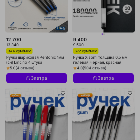
12 700
9 400
13 340
9 500
944 сум/мес
672 сум/мес
Ручка шариковая Pentonic 1мм
Ручка Xiaomi толщина 0,5 мм
(сн) Linc по 4 штука
гелевая, черная, красная
5.0
(4 отзыва)
4.8
(584 отзыва)
Завтра
Завтра