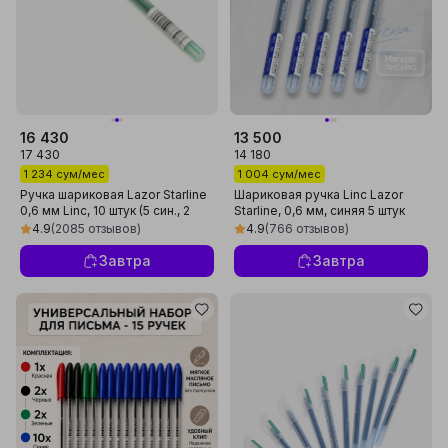
16 430
13 500
17 430
14 180
1 234 сум/мес
1 004 сум/мес
Ручка шариковая Lazor Starline
Шариковая ручка Linc Lazor
0,6 мм Linc, 10 штук (5 син., 2
Starline, 0,6 мм, синяя 5 штук
чёрн., 2 зел., 1 крас.)
4.9
(2085 отзывов)
4.9
(766 отзывов)
Завтра
Завтра