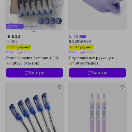
3 ДНЯ
16 830
8 720
17 000
8 900
18 000
1 192 сум/мес
630 сум/мес
Стало дешевле
Стало дешевле
Гелевая ручка Diamond, 0.38
Подставка для ручки для
мм
правильного письма
4.8
(520 отзывов)
4.9
(19 отзывов)
Завтра
Завтра