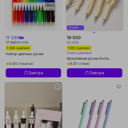
3 ДНЯ
17 230
19 500
17 590
17 770
50 000
1 258 сум/мес
1 381 сум/мес
Стало дешевле
Набор цветных ручек
Креативная ручка Кость
Скелета, Пицца, Инструмент
5.0
(5 отзывов)
5.0
(1 отзыв)
молоток ключ отвертка, ручка 1
штук
Завтра
Завтра