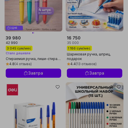
3 ДНЯ
39 980
16 750
42 990
35 000
3 045 сум/мес
1 186 сум/мес
Стало дешевле
Шариковая ручка, шприц,
Стираемая ручка, пиши-стирай,
подарок
набор из 4 ручек, пишут синим,
4.8
(4 отзыва)
4.4
(13 отзывов)
черным и красным цветом
Завтра
Завтра