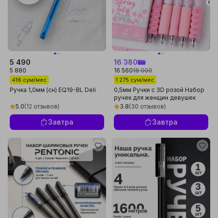
5 490
16 380
5 880
16 560
18 000
416 сум/мес
1 275 сум/мес
Ручка 1,0мм (сн) EQ19-BL Deli
0,5мм Ручки с 3D розой Набор
ручек для женщин девушек
Подарок на 8 марта для школы
5.0
(12 отзывов)
3.8
(30 отзывов)
Завтра
Завтра