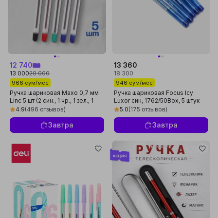
12 740
13 360
13 000
20 000
18 300
966 сум/мес
946 сум/мес
Ручка шариковая Maxo 0,7 мм
Ручка шариковая Focus Icy
Linc 5 шт (2 син., 1 чр., 1 зел., 1
Luxor син, 1762/50Box, 5 штук
крас.)
4.9
(496 отзывов)
5.0
(175 отзывов)
Завтра
Завтра
Реклама