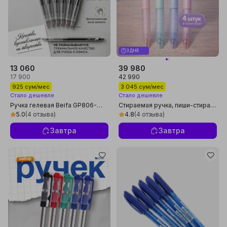
3 ДНЯ
13 060
39 980
17 900
42 990
925 сум/мес
3 045 сум/мес
Стало дешевле
Стало дешевле
Ручка гелевая Beifa GP806-
Стираемая ручка, пиши-стирай,
01B7, 0.5 мм, черная, в наборе
набор из 4 ручек, пишут синим,
5.0
(4 отзыва)
4.8
(4 отзыва)
6 шт
черным и красным цветом
Завтра
Завтра