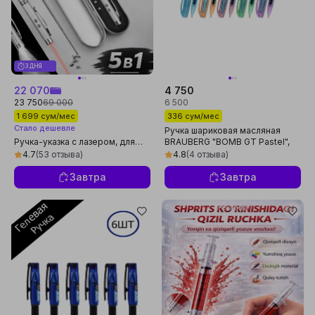
3 ДНЯ
22 070
4 750
23 750
69 000
6 500
1 699 сум/мес
336 сум/мес
Стало дешевле
Ручка шариковая масляная
Ручка-указка с лазером, для
BRAUBERG "BOMB GT Pastel",
презентаций, фонарик, магнит
СИНЯЯ, прорезиненный корпус,
4.7
(53 отзыва)
4.8
(4 отзыва)
143347
Завтра
Завтра
Реклама