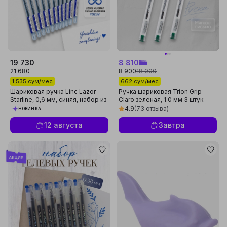
19 730
8 810
21 680
8 900
18 000
1 535 сум/мес
662 сум/мес
Шариковая ручка Linc Lazor
Ручка шариковая Trion Grip
Starline, 0,6 мм, синяя, набор из
Claro зеленая, 1.0 мм 3 штук
10 штук
4.9
(73 отзыва)
НОВИНКА
12 августа
Завтра