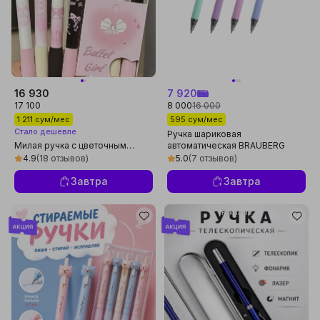
16 930
7 920
17 100
8 000
16 000
1 211 сум/мес
595 сум/мес
Стало дешевле
Ручка шариковая
Милая ручка с цветочным
автоматическая BRAUBERG
дизайном 0.5 мм, для учёбы и
"VIVID PASTEL", корпус soft-
4.9
(18 отзывов)
5.0
(7 отзывов)
ежедневного письма (1штука)
touch, СИНЯЯ, 144404
Завтра
Завтра
Реклама