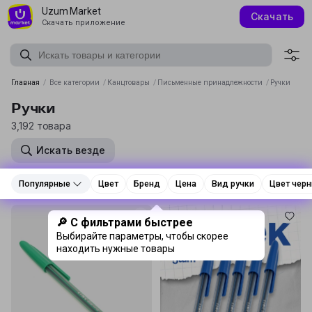
Uzum Market
Скачать
Скачать приложение
Главная
/
Все категории
/
Канцтовары
/
Письменные принадлежности
/
Ручки
Ручки
3,192 товара
Искать везде
Популярные
Популярные
Цвет
Цвет
Бренд
Бренд
Цена
Цена
Вид ручки
Вид ручки
Цвет черн
Цвет черн
🔎 С фильтрами быстрее
Выбирайте параметры, чтобы скорее
находить нужные товары