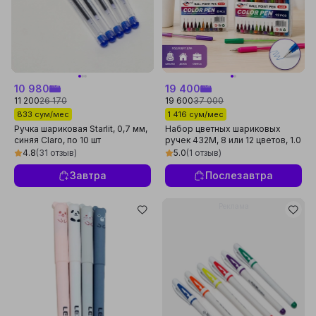
10 980
19 400
11 200
26 170
19 600
37 000
833 сум/мес
1 416 сум/мес
Ручка шариковая Starlit, 0,7 мм,
Набор цветных шариковых
синяя Claro, по 10 шт
ручек 432M, 8 или 12 цветов, 1.0
мм
4.8
(31 отзыв)
5.0
(1 отзыв)
Завтра
Послезавтра
Реклама