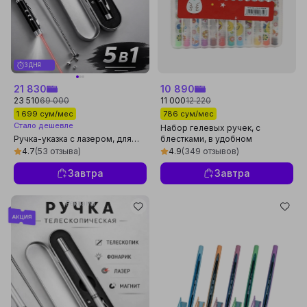
3 ДНЯ
21 830
10 890
23 510
69 000
11 000
12 220
1 699 сум/мес
786 сум/мес
Стало дешевле
Набор гелевых ручек, с
Ручка-указка с лазером, для
блестками, в удобном
презентаций, фонарик, магнит
контейнере, 4, 6, 8, 10, 12 шт
4.7
(53 отзыва)
4.9
(349 отзывов)
Завтра
Завтра
Реклама