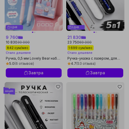
3 ДНЯ
3 ДНЯ
9 760
21 830
10 830
30 000
23 750
69 000
842 сум/мес
1 699 сум/мес
Стало дешевле
Стало дешевле
Ручкa, 0,5 мм Lovely Bear набор
Ручка-указка с лазером, для
ручек ,cтираемые ручки набор
презентаций, фонарик, магнит
5.0
(6 отзывов)
4.7
(53 отзыва)
из 2, 4, 6, 12 шт
Завтра
Завтра
Реклама