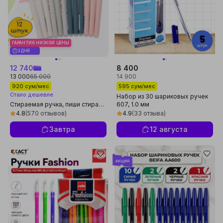
ГАРАНТИЯ НИЗКОЙ ЦЕНЫ
3 ДНЯ
12 740
8 400
13 000
65 000
14 900
920 сум/мес
595 сум/мес
Стало дешевле
Набор из 30 шариковых ручек
Стираемая ручка, пиши стирай
607, 1.0 мм
2, 4, 6 штук
4.8
(570 отзывов)
4.9
(33 отзыва)
Завтра
12 августа