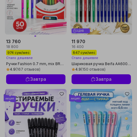
3 ДНЯ
13 760
11 970
18 800
16 400
974 сум/мес
847 сум/мес
Стало дешевле
Стало дешевле
Ручки Fashion 0.7 mm, mix BRL
Шариковая ручка Beifa AA600-
BLU-UZ, по 10 шт
50B в упаковке 15 шт, 10 синих, 2
4.9
(167 отзывов)
4.9
(150 отзывов)
черных, 2 зеленых, 1 красная
Завтра
Завтра
Реклама