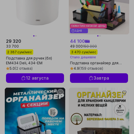
ГАРАНТИЯ НИЗКОЙ ЦЕНЫ
3 ДНЯ
29 320
44 100
33 700
49 000
150 000
2 387 сум/мес
3 470 сум/мес
Стало дешевле
Подставка для ручек (бл)
EM434 Deli, 434-EM
Подставка органайзер для
канцтоваров, настольный,
5.0
(2 отзыва)
4.9
(159 отзывов)
металлический, компактный для
офиса, дом
12 августа
Завтра
Реклама
Реклама