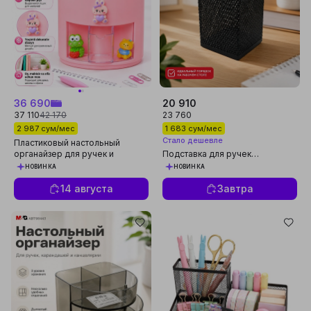
36 690
20 910
37 110
42 170
23 760
2 987 сум/мес
1 683 сум/мес
Стало дешевле
Пластиковый настольный
органайзер для ручек и
Подставка для ручек
канцелярии, розовый
металлическая квадратная,
НОВИНКА
НОВИНКА
черная M&G ABT98401
14 августа
Завтра