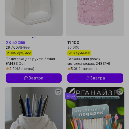
28 520
11 100
29 760
72 350
20 000
2 305 сум/мес
786 сум/мес
Подставка для ручек, белая
Стаканы для ручек
EM433 Deli
металлические, 24831-9
4.9
(43 отзыва)
5.0
(12 отзывов)
Завтра
Завтра