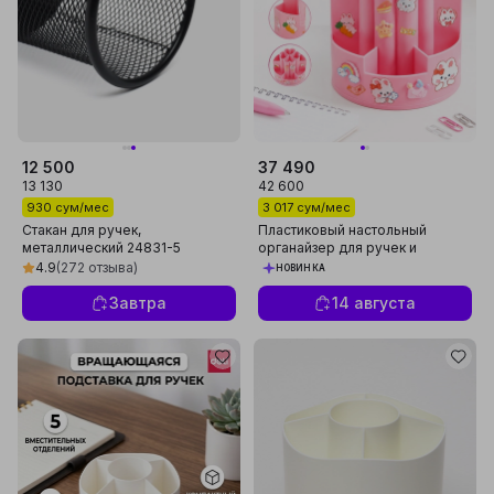
12 500
37 490
13 130
42 600
930 сум/мес
3 017 сум/мес
Стакан для ручек,
Пластиковый настольный
металлический 24831-5
органайзер для ручек и
канцелярии, розовый
4.9
(272 отзыва)
НОВИНКА
Завтра
14 августа