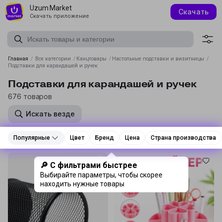
Uzum Market
Скачать
Скачать приложение
Главная
/
Все категории
/
Канцтовары
/
Настольные подставки и визитницы
/
Подставки для карандашей и ручек
Подставки для карандашей и ручек
676 товаров
Искать везде
Популярные
Популярные
Цвет
Цвет
Бренд
Бренд
Цена
Цена
Страна производства
Страна производства
🔎 С фильтрами быстрее
Выбирайте параметры, чтобы скорее
находить нужные товары