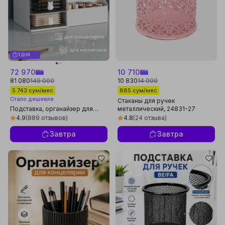
3 ДНЯ
72 970
10 710
81 080
149 000
10 830
14 000
5 743 сум/мес
885 сум/мес
Стало дешевле
Стаканы для ручек
Подставка, органайзер для
металлический, 24831-27
канцелярии, ручек,
4.9
(889 отзывов)
4.8
(24 отзыва)
карандашей, косметики
Завтра
Завтра