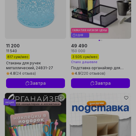
ГАРАНТИЯ НИЗКОЙ ЦЕНЫ
3 ДНЯ
11 200
49 490
11 540
150 000
817 сум/мес
3 505 сум/мес
Стало дешевле
Стаканы для ручек
металлический, 24831-27
Подставка органайзер для
канцелярии настольная,
4.8
(24 отзыва)
4.9
(220 отзывов)
металлическая, для офиса и
дома
Завтра
Завтра