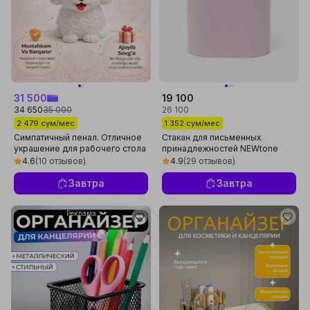
31 500
19 100
34 650
35 000
26 100
2 479 сум/мес
1 352 сум/мес
Симпатичный пенал. Отличное
Стакан для письменных
украшение для рабочего стола
принадлежностей NEWtone
и удобное решение для
Pastel ПионSN077235
4.6
(10 отзывов)
4.9
(29 отзывов)
хранения
Завтра
Завтра
Реклама