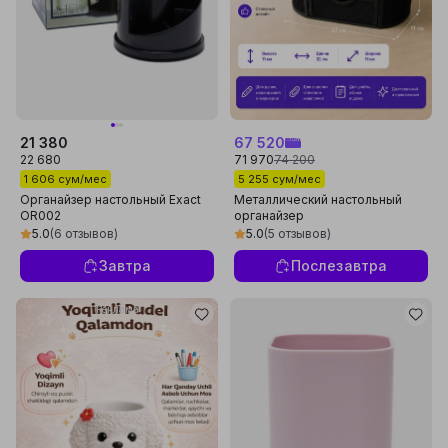
21 380
67 520
22 680
71 970
74 200
1 606 сум/мес
5 255 сум/мес
Органайзер настольный Exact
Металлический настольный
OR002
органайзер
5.0
(6 отзывов)
5.0
(5 отзывов)
Завтра
Послезавтра
Реклама