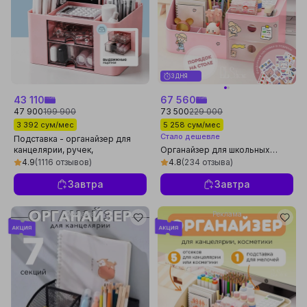
3 ДНЯ
43 110
67 560
47 900
199 900
73 500
229 000
3 392 сум/мес
5 258 сум/мес
Стало дешевле
Подставка - органайзер для
канцелярии, ручек,
Органайзер для школьных
карандашей, косметики
принадлежностей и
4.9
(1116 отзывов)
4.8
(234 отзыва)
канцелярии, подставка для
карандашей и ручек
Завтра
Завтра
Реклама
Реклама