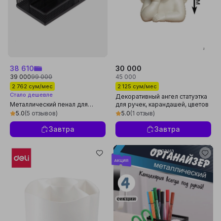
38 610
30 000
39 000
99 000
45 000
2 762 сум/мес
2 125 сум/мес
Стало дешевле
Декоративный ангел статуэтка
Металлический пенал для
для ручек, карандашей, цветов
ручек и карандашей
и другого
5.0
(5 отзывов)
5.0
(1 отзыв)
Завтра
Завтра
Реклама