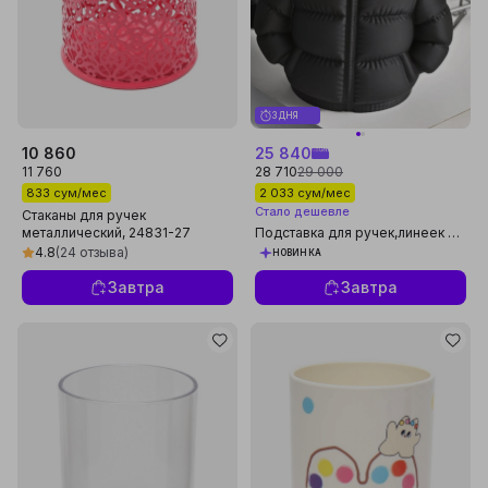
3 ДНЯ
10 860
25 840
11 760
28 710
29 000
833 сум/мес
2 033 сум/мес
Стало дешевле
Стаканы для ручек
металлический, 24831-27
Подставка для ручек,линеек и
других канцелярских
4.8
(24 отзыва)
НОВИНКА
предметов
Завтра
Завтра