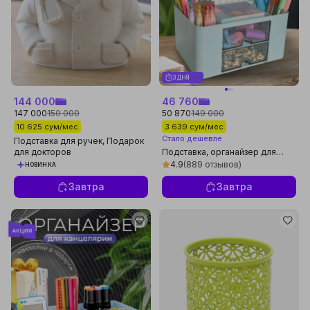
3 ДНЯ
144 000
46 760
147 000
150 000
50 870
149 000
10 625 сум/мес
3 639 сум/мес
Стало дешевле
Подставка для ручек, Подарок
для докторов
Подставка, органайзер для
канцелярии, ручек,
4.9
(889 отзывов)
НОВИНКА
карандашей, косметики
Завтра
Завтра