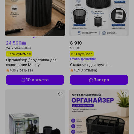
24 500
8 910
24 750
45 000
9 000
1 770 сум/мес
631 сум/мес
Стало дешевле
Органайзер / подставка для
канцелярии Malldy
Стаканчик для ручек
металлический сеточный
4.0
(2 отзыва)
4.7
(3 отзыва)
круглый BEIFA FA62-1A
10 августа
Завтра