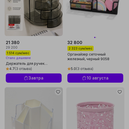
21 380
32 800
29 200
2 323 сум/мес
1 514 сум/мес
Органайзер сеточный
Стало дешевле
железный, черный 9058
Держатель для ручек
многофункциональный, 3
4.7
(3 отзыва)
5.0
(3 отзыва)
уровня M&G ABT98443
Завтра
10 августа