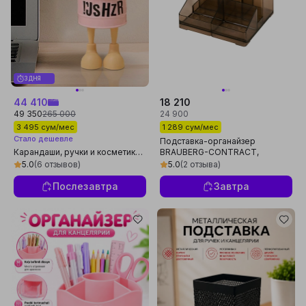
3 ДНЯ
44 410
18 210
49 350
265 000
24 900
3 495 сум/мес
1 289 сум/мес
Стало дешевле
Подставка-органайзер
Карандаши, ручки и косметика:
BRAUBERG-CONTRACT,
креативный настольный
109х95х101,5 мм, 5 отделений,
5.0
(6 отзывов)
5.0
(2 отзыва)
органайзер, металлическая
тонированная, 230994
подставка
Послезавтра
Завтра