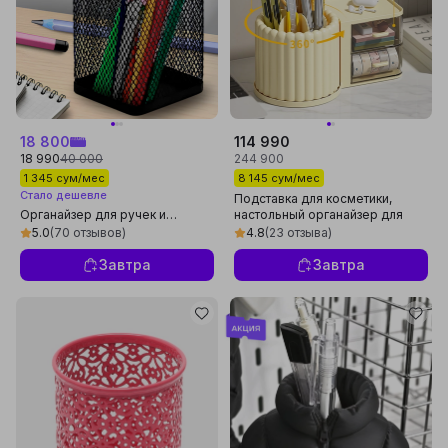
18 800
114 990
18 990
40 000
244 900
1 345 сум/мес
8 145 сум/мес
Стало дешевле
Подставка для косметики,
Органайзер для ручек и
настольный органайзер для
карандашей, металлический
канцелярии, подставка для
5.0
(70 отзывов)
4.8
(23 отзыва)
ручек!
Завтра
Завтра