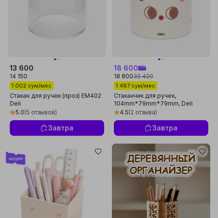
13 600
18 600
14 150
18 800
32 420
1 002 сум/мес
1 487 сум/мес
Стакан для ручек (проз) EM402
Стаканчик для ручек,
Deli
104mm*79mm*79mm, Deli
EZ450, белый
5.0
(5 отзывов)
4.5
(2 отзыва)
Завтра
Завтра