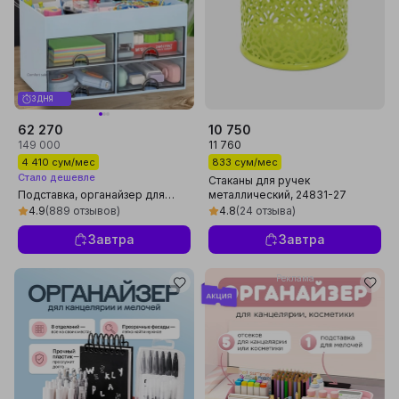
3 ДНЯ
62 270
10 750
149 000
11 760
4 410 сум/мес
833 сум/мес
Стало дешевле
Стаканы для ручек
Подставка, органайзер для
металлический, 24831-27
канцелярии, ручек,
4.9
(889 отзывов)
4.8
(24 отзыва)
карандашей, косметики
Завтра
Завтра
Реклама