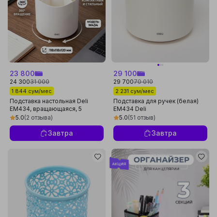
23 800
29 100
24 300
31 000
29 700
70 010
1 844 сум/мес
2 231 сум/мес
Подставка настольная Deli
Подставка для ручек (белая)
EM434, вращающаяся, 5
EM434 Deli
отделений, белая, 118 * 118 *
5.0
(2 отзыва)
5.0
(51 отзыв)
120 мм
Завтра
Завтра
Реклама