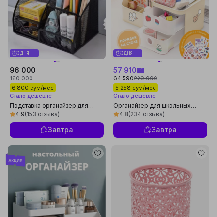
3 ДНЯ
3 ДНЯ
96 000
57 910
180 000
64 590
229 000
6 800 сум/мес
5 258 сум/мес
Стало дешевле
Стало дешевле
Подставка органайзер для
Органайзер для школьных
канцтоваров, бумаг,
принадлежностей и
4.9
(153 отзыва)
4.8
(234 отзыва)
настольный, металлический,
канцелярии, подставка для
стильный, прочный
карандашей и ручек
Завтра
Завтра