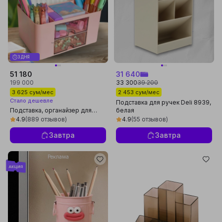
3 ДНЯ
51 180
31 640
199 000
33 300
39 200
3 625 сум/мес
2 453 сум/мес
Стало дешевле
Подставка для ручек Deli 8939,
Подставка, органайзер для
белая
канцелярии, ручек,
4.9
(889 отзывов)
4.9
(55 отзывов)
карандашей, косметики
Завтра
Завтра
Реклама