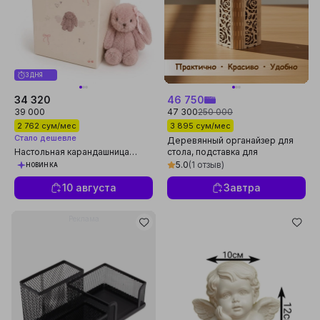
3 ДНЯ
34 320
46 750
39 000
47 300
250 000
2 762 сум/мес
3 895 сум/мес
Стало дешевле
Деревянный органайзер для
Настольная карандашница
стола, подставка для
Kawaii 1 секция, органайзер для
карандашей и кистей, размер
5.0
(1 отзыв)
НОВИНКА
ручек с зайчиком
10х15
10 августа
Завтра
Реклама