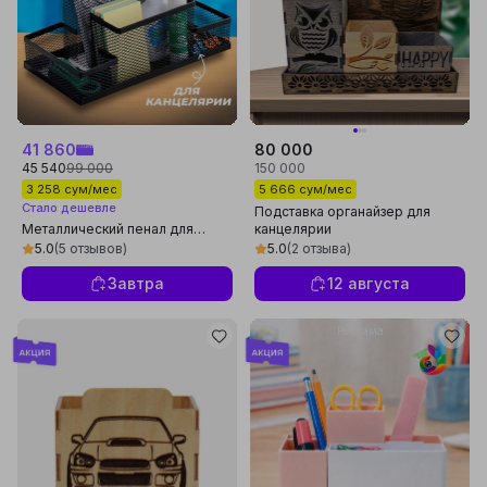
41 860
80 000
45 540
99 000
150 000
3 258 сум/мес
5 666 сум/мес
Стало дешевле
Подставка органайзер для
Металлический пенал для
канцелярии
ручек и карандашей
5.0
(5 отзывов)
5.0
(2 отзыва)
Завтра
12 августа
Реклама