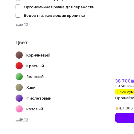
Эргономичная ручка для переноски
Водоотталкивающая пропитка
Ещё 10
Цвет
Коричневый
Красный
Зеленый
38 700
39 500
120
Хаки
2 826 сум
Органайзе
Фиолетовый
4.7
(306
Розовый
Ещё 16