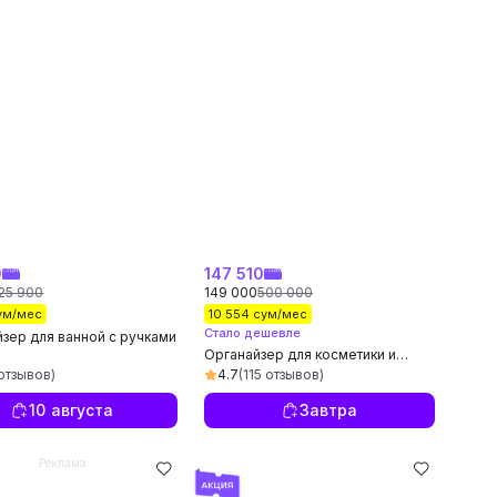
0
147 510
25 900
149 000
500 000
сум/мес
10 554 сум/мес
Стало дешевле
зер для ванной с ручками
Органайзер для косметики и
украшений
 отзывов)
4.7
(115 отзывов)
10 августа
Завтра
Реклама