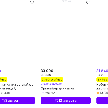
Реклама
33 000
31 84
33 330
34 290
/мес
2 360 сум/мес
2 478 
Стало дешевле
нная сумка органайзер
Набор 
ния вещей,
Органайзер для ящика,
жестким
го белья, игрушек
Органайзер для хранения,
органа
 отзыва)
4.5
(2
НОВИНКА
Органайзер для косметики
Завтра
12 августа