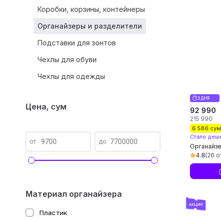
Коробки, корзины, контейнеры
Органайзеры и разделители
Подставки для зонтов
Чехлы для обуви
Чехлы для одежды
3 ДНЯ
Цена, сум
92 990
215 990
6 586 су
Стало деш
от
до
Органайзе
многофунк
4.8
(26 о
ручками, 
материал
Материал органайзера
Пластик