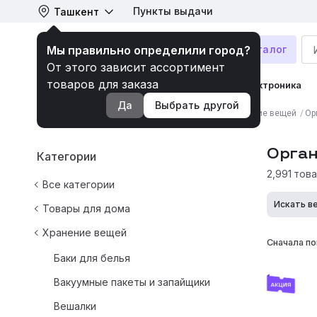
Пункты выдачи
Ташкент
Мы правильно определили город?
Каталог
От этого зависит ассортимент
товаров для заказа
Гарантия низких цен
Техника и электроника
Да
Выбрать другой
Обувь
Аксессуары
Красота и уход
Здоровье
Тов
Главная
/
Все категории
/
Товары для дома
/
Хранение вещей
/
Ор
Продукты питания
Бытовая химия
Канцтовары
Орган
Категории
2,991 тов
Все категории
Искать в
Товары для дома
Хранение вещей
Сначала по
Баки для белья
Вакуумные пакеты и запайщики
Вешалки