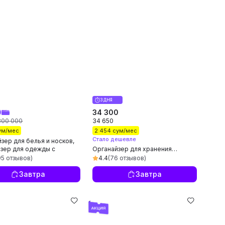
3 ДНЯ
0
34 300
300 000
34 650
сум/мес
2 454 сум/мес
Стало дешевле
зер для белья и носков,
йзер для одежды с
Органайзер для хранения
и, тканевый, в комод и
одежды, 50 л/75 л
95 отзывов)
4.4
(76 отзывов)
Завтра
Завтра