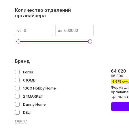
Количество отделений
органайзера
от
до
Бренд
64 020
Forris
66 000
01OME
4 675 сум
Форма для
1000 Hobby Home
органайзе
24MARKET
защита фо
НОВИНКА
Danny Home
DELI
Ещё 17