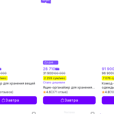
3 ДНЯ
28 710
91 90
 000
31 900
100 000
96 900
/мес
2 259 сум/мес
7 076 
Стало дешевле
р для хранения вещей
Комод-
Ящик-органайзер для хранения
одежды 
вещей и белья, 50л/75л
 отзывов)
4.6
(371 отзыв)
4.8
(1
Завтра
Завтра
Реклама