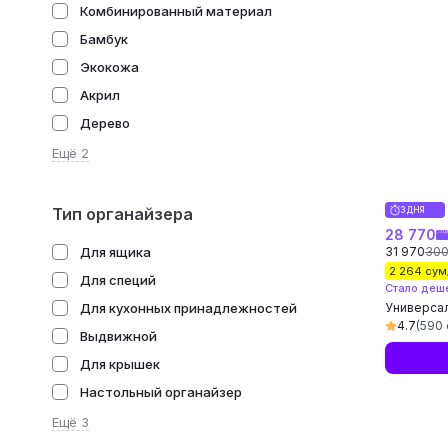
Комбинированный материал
Бамбук
Экокожа
Акрил
Дерево
Ещё 2
Тип органайзера
3 ДНЯ
28 770
Для ящика
31 970
300
2 264 сум
Для специй
Стало деш
Для кухонных принадлежностей
Универсал
хранения 
4.7
(590 
Выдвижной
белья, по
Для крышек
Настольный органайзер
Ещё 3