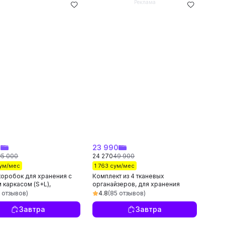
Реклама
0
23 990
95 000
24 270
49 900
сум/мес
1 763 сум/мес
коробок для хранения с
Комплект из 4 тканевых
 каркасом (S+L),
органайзеров, для хранения
йзер для одежды
белья, носков и маек,
5 отзывов)
4.8
(85 отзывов)
раздельные ящики
Завтра
Завтра