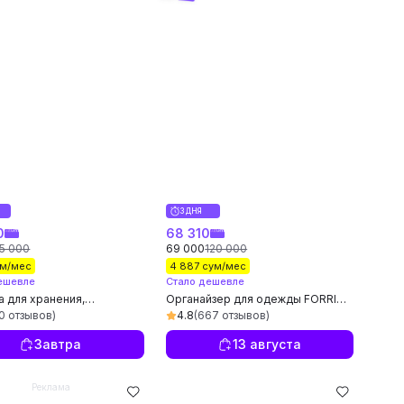
3 ДНЯ
0
68 310
5 000
69 000
120 000
ум/мес
4 887 сум/мес
ешевле
Стало дешевле
 для хранения,
Органайзер для одежды FORRIS
йзер для одежды,
HOME 66л Oxford 600D с
20 отзывов)
4.8
(667 отзывов)
сальный органайзер
крышкой и окном
Завтра
13 августа
Реклама