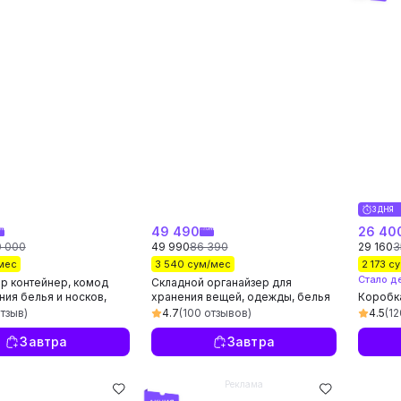
3 ДНЯ
49 490
26 40
0 000
49 990
86 390
29 160
3
/мес
3 540 сум/мес
2 173 с
Стало д
р контейнер, комод
Складной органайзер для
ния белья и носков,
хранения вещей, одежды, белья
Коробка
органайзер для одежды
и одеял, кофр с окном и ручками
органа
отзыв)
4.7
(100 отзывов)
4.5
(1
универ
Завтра
Завтра
Реклама