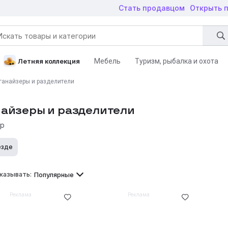
Стать продавцом
Открыть 
Мебель
Туризм, рыбалка и охота
Летняя коллекция
ары для дома
Строительство и ремонт
Автотовары
Детски
ганайзеры и разделители
Зоотовары
Книги
Дача, сад и огород
Животные
айзеры и разделители
ар
езде
казывать:
Популярные
Реклама
Реклама