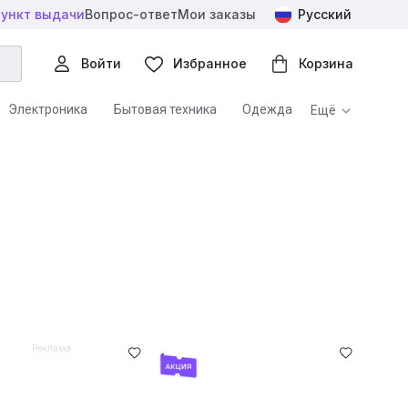
пункт выдачи
Вопрос-ответ
Мои заказы
Русский
Войти
Избранное
Корзина
Электроника
Бытовая техника
Одежда
Ещё
е товары
Хобби и творчество
Спорт и отдых
Субсидируемые товары для реабилитации
Реклама