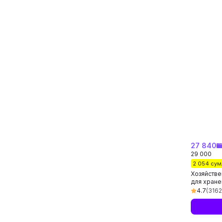
27 840
29 000
2 054 сум
Хозяйстве
для хране
постельно
4.7
(3162