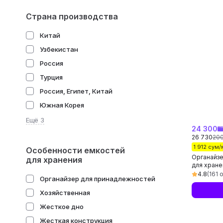
Страна производства
Китай
Узбекистан
Россия
Турция
Россия, Египет, Китай
Южная Корея
Ещё 3
24 300
26 730
20
1 912 сум
Особенности емкостей
Органайзе
для хранения
для хране
подарок, 
4.8
(161 
Органайзер для принадлежностей
Хозяйственная
Жесткое дно
Жесткая конструкция