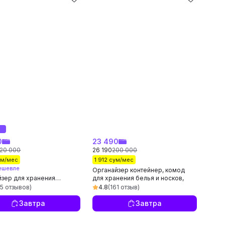
0
23 490
120 000
26 190
200 000
ум/мес
1 912 сум/мес
ешевле
Органайзер контейнер, комод
йзер для хранения
для хранения белья и носков,
нтов
подарок, органайзер для одежды
45 отзывов)
4.8
(161 отзыв)
Завтра
Завтра