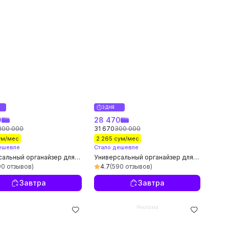
3 ДНЯ
0
28 470
300 000
31 670
300 000
сум/мес
2 265 сум/мес
ешевле
Стало дешевле
сальный органайзер для
Универсальный органайзер для
ия одежды, постельного
хранения одежды, постельного
90 отзывов)
4.7
(590 отзывов)
полотенец и игрушек
белья, полотенец и игрушек
Завтра
Завтра
Реклама