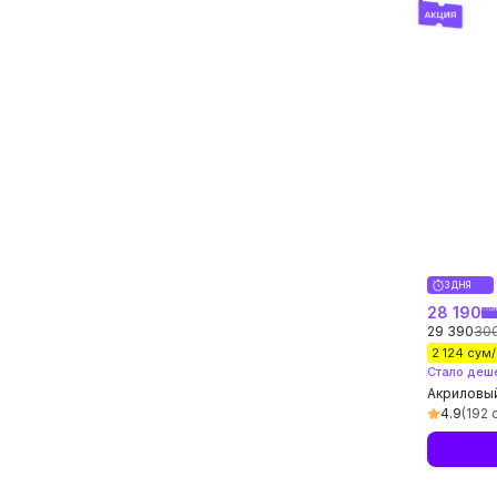
3 ДНЯ
28 190
29 390
30
2 124 сум
Стало деш
Акриловый
стола для
4.9
(192 
канцелярс
украшени