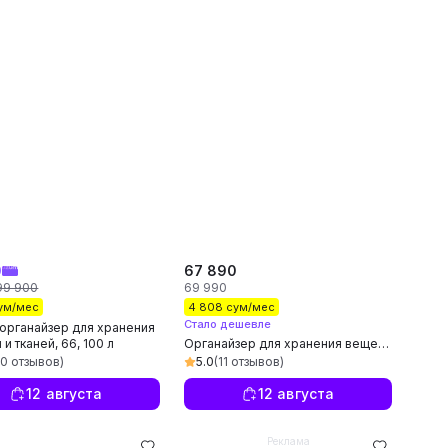
0
67 890
99 900
69 990
сум/мес
4 808 сум/мес
Стало дешевле
органайзер для хранения
и тканей, 66, 100 л
Органайзер для хранения вещей,
4 шт
00 отзывов)
5.0
(11 отзывов)
12 августа
12 августа
Реклама