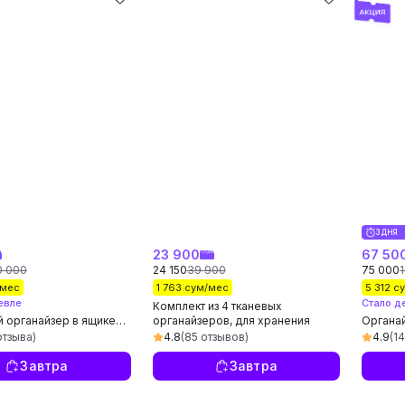
3 ДНЯ
23 900
67 50
0 000
24 150
39 900
75 000
/мес
1 763 сум/мес
5 312 с
евле
Стало д
Комплект из 4 тканевых
 органайзер в ящике
органайзеров, для хранения
Органа
 хранения косметики,
белья, носков и маек,
докуме
отзыва)
4.8
(85 отзывов)
4.9
(1
ких товаров,
раздельные ящики
й
Завтра
Завтра