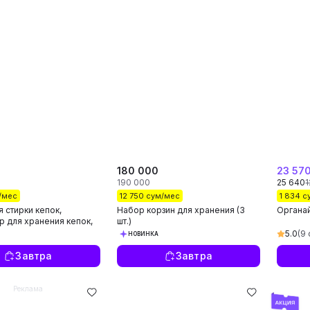
180 000
23 57
190 000
25 640
1
/мес
12 750 сум/мес
1 834 
 стирки кепок,
Набор корзин для хранения (3
Органай
р для хранения кепок,
шт.)
рмы кепки
5.0
(9
НОВИНКА
Завтра
Завтра
Реклама