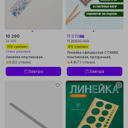
10 290
11 070
14 100
11 320
20 000
728 сум/мес
915 сум/мес
Стало дешевле
Линейка офицерская СТАММ,
Линейка пластиковая
пластиковая, прозрачная,
ErichKrause Frozen Beauty, 15см,
тонированная, коричневая
5.0
(2 отзыва)
4.8
(73 отзыва)
ассорти 55893
Завтра
Завтра