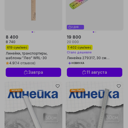
2 ДНЯ
8 400
19 800
8 740
20 000
619 сум/мес
1 402 сум/мес
Стало дешевле
Линейки, транспортиры,
шаблоны "Лео" WRL-30
Линейка 279317, 30 см
Линейка деревянная 30 см 50
q0000017094
4.9
(14 отзывов)
НОВИНКА
шт
Завтра
11 августа