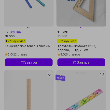
17 820
11 620
18 000
13 860
1 275 сум/мес
981 сум/мес
Канцелярские товары линейки
Треугольник Можга С137,
дерево, 30 гр, 23 см
5.0
(22 отзыва)
5.0
(6 отзывов)
Завтра
Завтра
Реклама