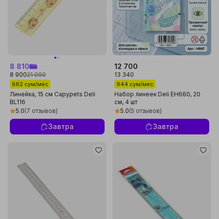
8 810
12 700
8 900
21 000
13 340
662 сум/мес
944 сум/мес
Линейка, 15 cм Capypets Deli
Набор линеек Deli EH660, 20
BL116
см, 4 шт
5.0
(7 отзывов)
5.0
(5 отзывов)
Завтра
Завтра