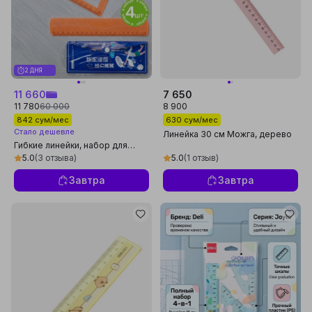
2 ДНЯ
11 660
7 650
11 780
60 000
8 900
842 сум/мес
630 сум/мес
Стало дешевле
Линейка 30 см Можга, дерево
Гибкие линейки, набор для
школы, 4 предмета
5.0
(3 отзыва)
5.0
(1 отзыв)
Завтра
Завтра