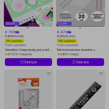
2 ДНЯ
2 ДНЯ
9 700
8 470
9 800
95 000
9 550
35 000
701 сум/мес
768 сум/мес
Стало дешевле
Стало дешевле
Линейка-Спирограф для учебы
Металлическая линейка с
и творчества, линейка для
чехлом, прочные деления, три
4.7
(210 отзывов)
4.8
(61 отзыв)
улучшить мелкую моторику, 20
размера на выбор: 20, 25 и 30
см
см
Завтра
Завтра