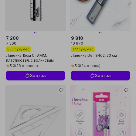
7 200
9 810
7 560
10 970
535 сум/мес
777 сум/мес
Линейка 15см СТАММ,
Линейка Deli 8462, 20 см
пластиковая, с волнистым
краем, двойная шкала,
5.0
(28 отзывов)
5.0
(24 отзыва)
ЛН-30485
Завтра
Завтра