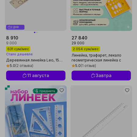
2 ДНЯ
8 910
27 840
9 000
29 000
631 сум/мес
2 054 сум/мес
Стало дешевле
Линейка, трафарет, лекало
Деревянная линейка Leo, 15
геометрическая линейка с
см, WRL-15 q0000050961
кругами Шаблоны для
5.0
(2 отзыва)
5.0
(1 отзыв)
рисования лекала
11 августа
Завтра