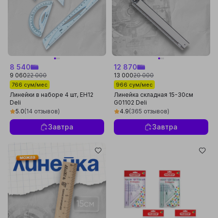
8 540
12 870
9 060
22 000
13 000
20 000
766 сум/мес
966 сум/мес
Линейки в наборе 4 шт, EH12
Линейка складная 15-30см
Deli
G01102 Deli
5.0
(14 отзывов)
4.9
(365 отзывов)
Завтра
Завтра