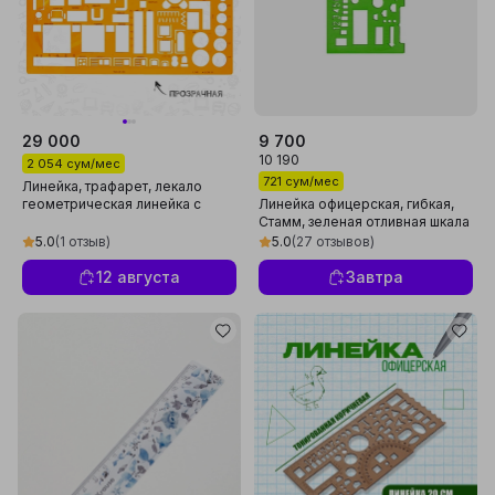
29 000
9 700
10 190
2 054 сум/мес
721 сум/мес
Линейка, трафарет, лекало
геометрическая линейка с
Линейка офицерская, гибкая,
кругами Шаблоны для
Стамм, зеленая отливная шкала
рисования лекала
5.0
(1 отзыв)
5.0
(27 отзывов)
12 августа
Завтра