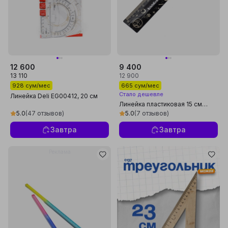
12 600
9 400
13 110
12 900
928 сум/мес
665 сум/мес
Стало дешевле
Линейка Deli EG00412, 20 см
Линейка пластиковая 15 см
ErichKrause Magic Sky 55894
5.0
(47 отзывов)
5.0
(7 отзывов)
Завтра
Завтра
Реклама