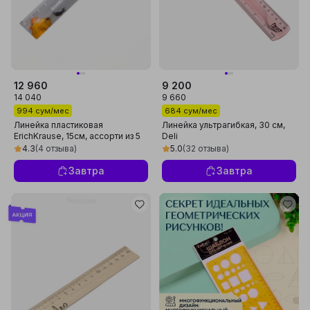
12 960
9 200
14 040
9 660
994 сум/мес
684 сум/мес
Линейка пластиковая
Линейка ультрагибкая, 30 см,
ErichKrause, 15см, ассорти из 5
Deli
дизайнов 61767
4.3
(4 отзыва)
5.0
(32 отзыва)
Завтра
Завтра
Реклама