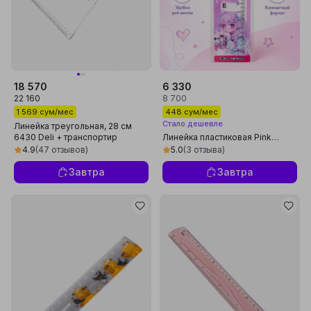
18 570
6 330
22 160
8 700
1 569 сум/мес
448 сум/мес
Стало дешевле
Линейка треугольная, 28 см
6430 Deli + транспортир
Линейка пластиковая Pink
Fantasy, 15 см M&G ARL960EA
4.9
(47 отзывов)
5.0
(3 отзыва)
Завтра
Завтра