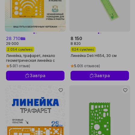
28 710
8 150
29 000
8 820
2 054 сум/мес
624 сум/мес
Линейка, трафарет, лекало
Линейка Deli H654, 30 см
геометрическая линейка с
кругами Шаблоны для
5.0
(1 отзыв)
5.0
(6 отзывов)
рисования лекала
Завтра
Завтра