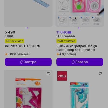
5 490
11 640
5 880
11 880
15 000
416 сум/мес
850 сум/мес
Линейка Deli EH11, 30 см
Линейка-спирограф Design
Ruler, набор для черчения
узоров
5.0
(10 отзывов)
4.0
(1 отзыв)
Завтра
Завтра