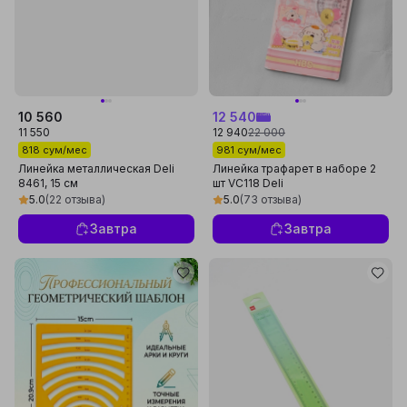
10 560
12 540
11 550
12 940
22 000
818 сум/мес
981 сум/мес
Линейка металлическая Deli
Линейка трафарет в наборе 2
8461, 15 см
шт VC118 Deli
5.0
(22 отзыва)
5.0
(73 отзыва)
Завтра
Завтра