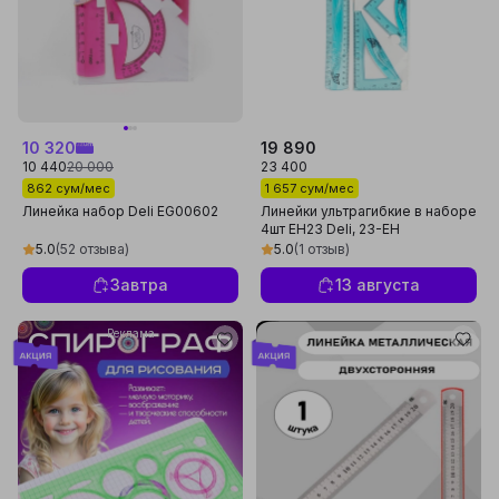
10 320
19 890
10 440
20 000
23 400
862 сум/мес
1 657 сум/мес
Линейка набор Deli EG00602
Линейки ультрагибкие в наборе
4шт EH23 Deli, 23-EH
5.0
(52 отзыва)
5.0
(1 отзыв)
Завтра
13 августа
Реклама