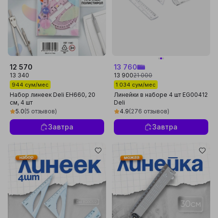
12 570
13 760
13 340
13 900
21 000
944 сум/мес
1 034 сум/мес
Набор линеек Deli EH660, 20
Линейки в наборе 4 шт EG00412
см, 4 шт
Deli
5.0
(5 отзывов)
4.9
(276 отзывов)
Завтра
Завтра