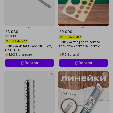
28 980
29 000
33 080
2 054 сум/мес
2 343 сум/мес
Линейка, трафарет, лекало
Линейка металлический 50 см,
геометрическая линейка с
Deli 8464
кругами Шаблоны для
рисования лекала
4.9
(58 отзывов)
5.0
(1 отзыв)
Завтра
Завтра