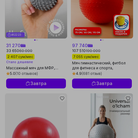
46:22:20
31 270
97 740
33 650
60 000
107 510
190 000
2 407 сум/мес
7 055 сум/мес
Стало дешевле
Мяч гимнастический, фитбол
Массажный мяч для МФР,
для фитнеса и спорта,
массажа стоп, йоги и фитнеса, 7
массажный мяч, 75 см, 85 см,
5.0
(10 отзывов)
4.9
(681 отзыв)
см
95 см
Завтра
Завтра
Реклама