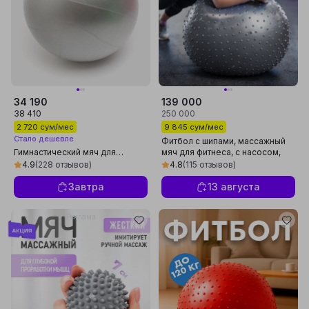
34 190
139 000
38 410
250 000
2 720 сум/мес
9 845 сум/мес
Стало дешевле
Фитбол с шипами, массажный
Гимнастический мяч для
мяч для фитнеса, с насосом,
фитнеса йоги мини фитбол
упругий, универсальный
4.9
(228 отзывов)
4.8
(115 отзывов)
Завтра
13 августа
Реклама