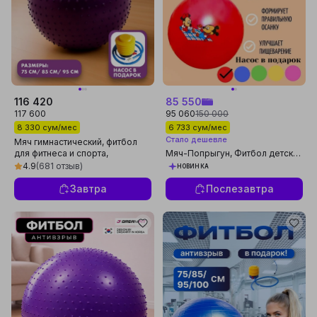
116 420
85 550
117 600
95 060
150 000
8 330 сум/мес
6 733 сум/мес
Стало дешевле
Мяч гимнастический, фитбол
для фитнеса и спорта,
Мяч-Попрыгун, Фитбол детский
массажный мяч, 75 см, 85 см,
c ручками, 45см, насос в
4.9
(681 отзыв)
НОВИНКА
95 см
комплекте
Завтра
Послезавтра