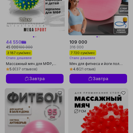
44 550
109 000
45 000
100 000
316 000
3 187 сум/мес
7 720 сум/мес
Стало дешевле
Стало дешевле
Массажный мяч для МФР,
Мяч для фитнеса и йоги пол
проминания стопы, йоги и
шипом, Fitball, с насосом, 75-
5.0
(37 отзывов)
4.6
(21 отзыв)
фитнеса
85-95 см
Завтра
Завтра
Реклама