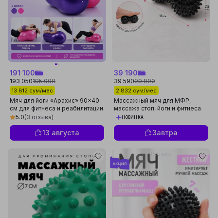
191 100
39 190
193 050
195 000
39 590
99 990
13 812 сум/мес
2 832 сум/мес
Мяч для йоги «Арахис» 90×40
Массажный мяч для МФР,
см для фитнеса и реабилитации
массажа стоп, йоги и фитнеса
5.0
(3 отзыва)
НОВИНКА
13 августа
Завтра
Реклама