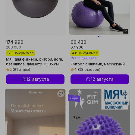
174 990
60 430
200 000
67 900
12 395 сум/мес
4 809 сум/мес
Стало дешевле
Мяч для фитнеса, фитбол, йоги,
без шипов, диаметр 75,85 см,
Фитбол с шипами, массажный
для беременных, с насосом
мяч для фитнеса, с насосом,
5.0
(1 отзыв)
4.8
(8 отзывов)
упругий, универсальный
12 августа
12 августа
Реклама
Реклама