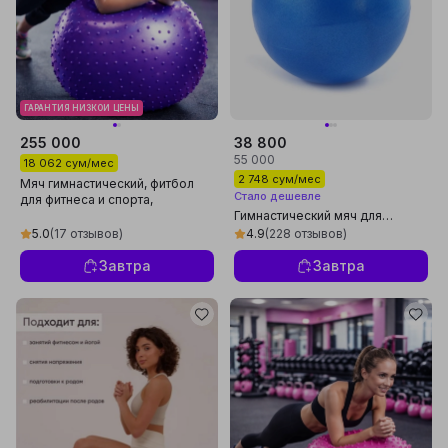
ГАРАНТИЯ НИЗКОЙ ЦЕНЫ
255 000
38 800
55 000
18 062 сум/мес
2 748 сум/мес
Мяч гимнастический, фитбол
Стало дешевле
для фитнеса и спорта,
массажный мяч
Гимнастический мяч для
фитнеса йоги мини фитбол
5.0
(17 отзывов)
4.9
(228 отзывов)
Завтра
Завтра