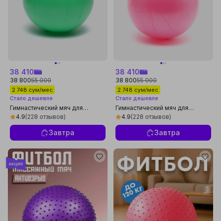
38 410
38 410
38 800
55 000
38 800
55 000
2 748 сум/мес
2 748 сум/мес
Стало дешевле
Стало дешевле
Гимнастический мяч для
Гимнастический мяч для
фитнеса йоги мини фитбол
фитнеса йоги мини фитбол
4.9
(228 отзывов)
4.9
(228 отзывов)
Завтра
Завтра