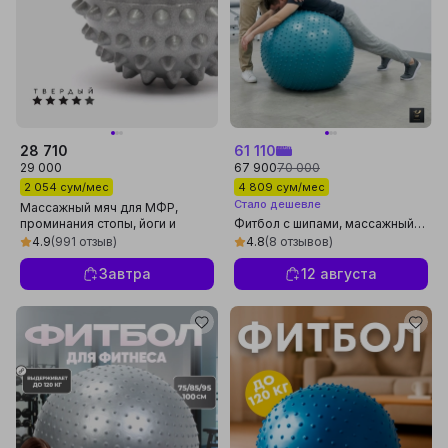
28 710
61 110
29 000
67 900
70 000
2 054 сум/мес
4 809 сум/мес
Стало дешевле
Массажный мяч для МФР,
проминания стопы, йоги и
Фитбол с шипами, массажный
фитнеса
мяч для фитнеса, с насосом,
4.9
(991 отзыв)
4.8
(8 отзывов)
упругий, универсальный
Завтра
12 августа