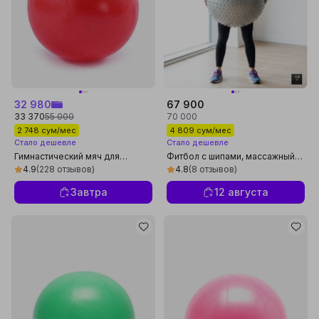
32 980
67 900
33 370
55 000
70 000
2 748 сум/мес
4 809 сум/мес
Стало дешевле
Стало дешевле
Гимнастический мяч для
Фитбол с шипами, массажный
фитнеса йоги мини фитбол
мяч для фитнеса, с насосом,
4.9
(228 отзывов)
4.8
(8 отзывов)
упругий, универсальный
Завтра
12 августа