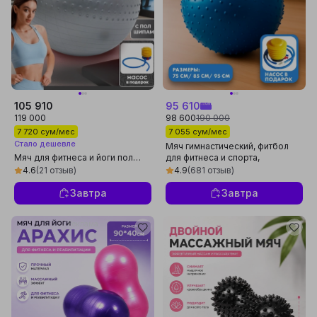
105 910
95 610
119 000
98 600
190 000
7 720 сум/мес
7 055 сум/мес
Стало дешевле
Мяч гимнастический, фитбол
Мяч для фитнеса и йоги пол
для фитнеса и спорта,
шипом, Fitball, с насосом, 75-
массажный мяч, 75 см, 85 см,
4.6
(21 отзыв)
4.9
(681 отзыв)
85-95 см
95 см
Завтра
Завтра
Реклама