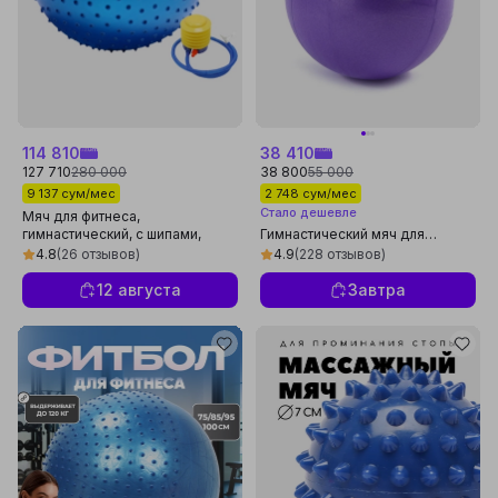
114 810
38 410
127 710
280 000
38 800
55 000
9 137 сум/мес
2 748 сум/мес
Стало дешевле
Мяч для фитнеса,
гимнастический, с шипами,
Гимнастический мяч для
фитбол
фитнеса йоги мини фитбол
4.8
(26 отзывов)
4.9
(228 отзывов)
12 августа
Завтра