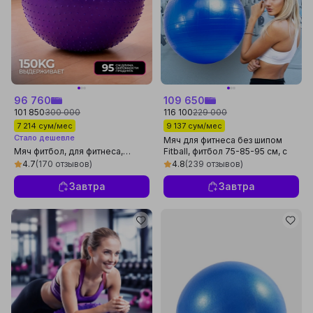
96 760
109 650
101 850
300 000
116 100
229 000
7 214 сум/мес
9 137 сум/мес
Стало дешевле
Мяч для фитнеса без шипом
Мяч фитбол, для фитнеса,
Fitball, фитбол 75-85-95 см, с
массажный, 75, 85, 95 см
насосом
4.7
(170 отзывов)
4.8
(239 отзывов)
Завтра
Завтра