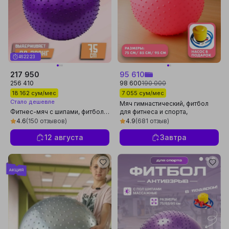
46:22:20
217 950
95 610
256 410
98 600
190 000
18 162 сум/мес
7 055 сум/мес
Стало дешевле
Мяч гимнастический, фитбол
Фитнес-мяч с шипами, фитбол,
для фитнеса и спорта,
75-85-95 см
массажный мяч, 75 см, 85 см,
4.6
(150 отзывов)
4.9
(681 отзыв)
95 см
12 августа
Завтра