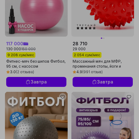
117 000
28 710
130 000
150 000
29 000
9 208 сум/мес
2 054 сум/мес
Фитнес-мяч без шипов Фитбол,
Массажный мяч для МФР,
95 см, с насосом
проминания стопы, йоги и
фитнеса
3.0
(2 отзыва)
4.9
(991 отзыв)
Завтра
Завтра