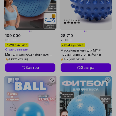
109 000
28 710
316 000
29 000
7 720 сум/мес
2 054 сум/мес
Стало дешевле
Массажный мяч для МФР,
Мяч для фитнеса и йоги пол
проминания стопы, йоги и
шипом, Fitball, с насосом, 75-
фитнеса
4.6
(21 отзыв)
4.9
(991 отзыв)
85-95 см
Завтра
Завтра