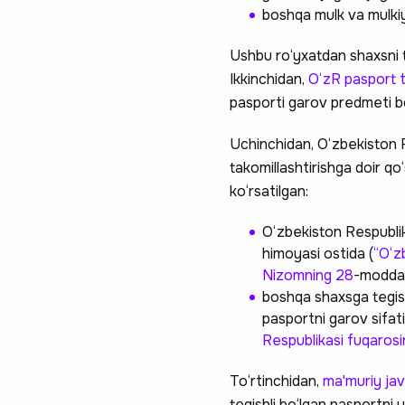
boshqa mulk va mulkiy
Ushbu ro‘yxatdan shaxsni t
Ikkinchidan,
O‘zR pasport ti
pasporti garov predmeti bo‘
Uchinchidan, O‘zbekiston R
takomillashtirishga doir qo
ko‘rsatilgan:
O‘zbekiston Respublik
himoyasi ostida (
“O‘z
Nizomning 28
-moddas
boshqa shaxsga tegishl
pasportni garov sifati
Respublikasi fuqarosin
To‘rtinchidan,
ma'muriy jav
tegishli bo‘lgan pasportni y