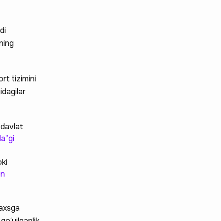
di
ning
t tizimini
dagilar
 davlat
da”gi
oki
on
axsga
qo‘yilganlik