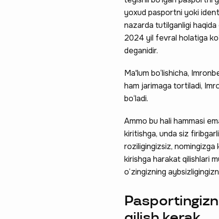
yoxud pasportni yoki ident
nazarda tutilganligi haqida
2024 yil fevral holatiga k
deganidir.
Ma'lum bo‘lishicha, Imronb
ham jarimaga tortiladi, Imr
bo‘ladi.
Ravnaqimizga
Ammo bu hali hammasi emas.
kiritishga, unda siz firibg
so‘rovnomad
roziligingizsiz, nomingizga
boshlash
kirishga harakat qilishlar
o‘zingizning aybsizligingizn
Pasportingizni
qilish kerak