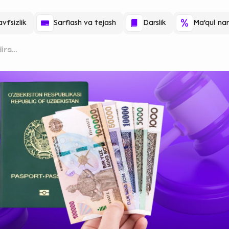
vfsizlik
Sarflash va tejash
Darslik
Ma'qul nar
dirsa