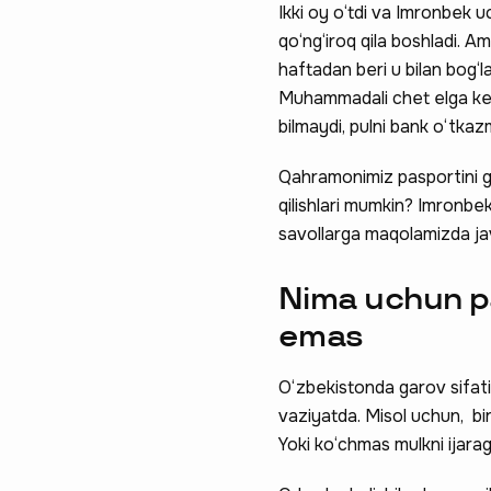
Ikki oy o‘tdi va Imronbek 
qo‘ng‘iroq qila boshladi. 
haftadan beri u bilan bog‘l
Muhammadali chet elga ket
bilmaydi, pulni bank o‘tkazm
Qahramonimiz pasportini ga
qilishlari mumkin? Imronbe
savollarga maqolamizda ja
Nima uchun pa
emas
O‘zbekistonda garov sifati
vaziyatda. Misol uchun, bi
Yoki ko‘chmas mulkni ijarag