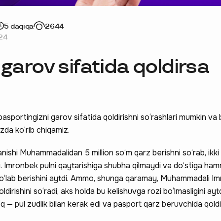
5 daqiqa
2644
24
garov sifatida qoldirsa
asportingizni garov sifatida qoldirishni so‘rashlari mumkin va
izda ko‘rib chiqamiz.
nishi Muhammadalidan 5 million so‘m qarz berishni so‘rab, ikki
di. Imronbek pulni qaytarishiga shubha qilmaydi va do‘stiga ham
to‘lab berishini aytdi. Ammo, shunga qaramay, Muhammadali 
ldirishini so‘radi, aks holda bu kelishuvga rozi bo‘lmasligini aytd
 — pul zudlik bilan kerak edi va pasport qarz beruvchida qoldi