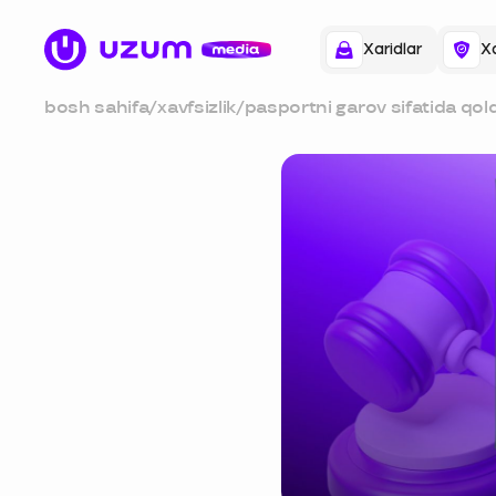
Xaridlar
Xa
bosh sahifa
/
xavfsizlik
/
pasportni garov sifatida qol
bo‘ladimi?