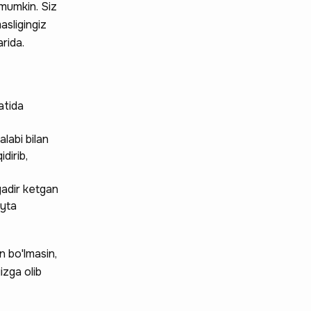
 mumkin. Siz
sligingiz
rida.
atida
labi bilan
dirib,
gadir ketgan
ayta
n bo'lmasin,
izga olib