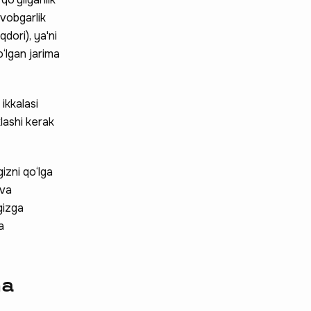
avobgarlik
dori), ya'ni
‘lgan jarima
ikkalasi
klashi kerak
izni qo‘lga
 va
gizga
a
ma