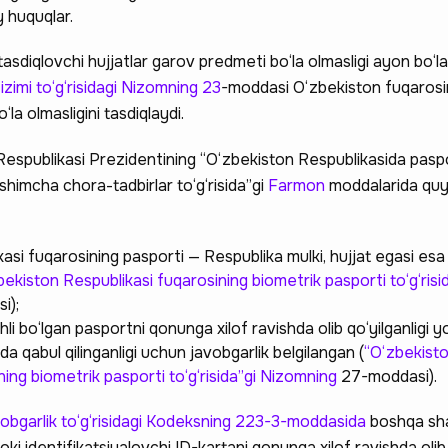
 huquqlar.
asdiqlovchi hujjatlar garov predmeti bo‘la olmasligi ayon bo‘la
zimi to‘g‘risidagi Nizomning 23
-moddasi O‘zbekiston fuqarosi
la olmasligini tasdiqlaydi.
espublikasi Prezidentining “O‘zbekiston Respublikasida paspor
‘shimcha chora-tadbirlar to‘g‘risida”gi
Farmon
moddalarida quyi
asi fuqarosining pasporti — Respublika mulki, hujjat egasi esa
bekiston Respublikasi fuqarosining biometrik pasporti to‘g‘risi
i);
i bo‘lgan pasportni qonunga xilof ravishda olib qo‘yilganligi y
da qabul qilinganligi uchun javobgarlik belgilangan (
“O‘zbekist
ing biometrik pasporti to‘g‘risida”gi Nizomning
27-moddasi).
obgarlik to‘g‘risidagi Kodeksning 223-3-moddasida
boshqa sh
oki identifikatsiyalovchi ID-kartani qonunga xilof ravishda olib 