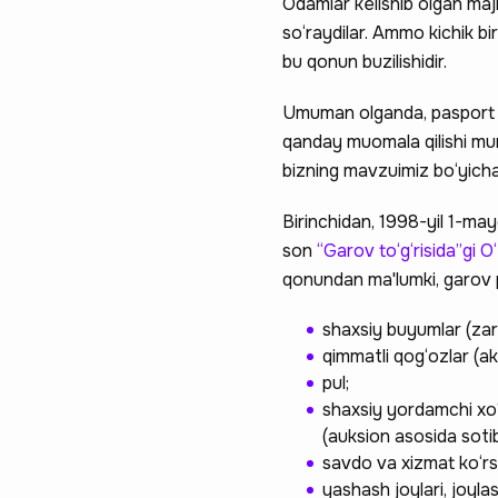
Odamlar kelishib olgan maj
so‘raydilar. Ammo kichik b
bu qonun buzilishidir.
Umuman olganda, pasport b
qanday muomala qilishi mum
bizning mavzuimiz bo‘yicha e
Birinchidan, 1998-yil 1-may
son
“Garov to‘g‘risida”gi O
qonundan ma'lumki, garov p
shaxsiy buyumlar (zar
qimmatli qog‘ozlar (aks
pul;
shaxsiy yordamchi xo‘
(auksion asosida sotib
savdo va xizmat ko‘rsa
yashash joylari, joylas