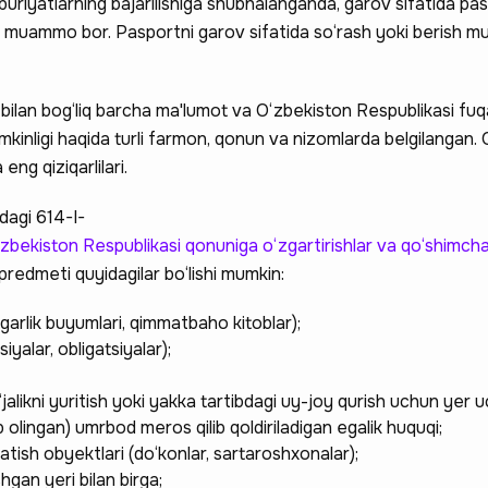
buriyatlarning bajarilishiga shubhalanganda, garov sifatida pa
ir muammo bor. Pasportni garov sifatida so‘rash yoki berish 
ilan bog‘liq barcha ma'lumot va O‘zbekiston Respublikasi fuq
kinligi haqida turli farmon, qonun va nizomlarda belgilangan.
ng qiziqarlilari.
dagi 614-I-
‘zbekiston Respublikasi qonuniga o‘zgartirishlar va qo‘shimchala
redmeti quyidagilar bo‘lishi mumkin:
garlik buyumlari, qimmatbaho kitoblar);
iyalar, obligatsiyalar);
jalikni yuritish yoki yakka tartibdagi uy-joy qurish uchun yer 
 olingan) umrbod meros qilib qoldiriladigan egalik huquqi;
tish obyektlari (do‘konlar, sartaroshxonalar);
hgan yeri bilan birga;