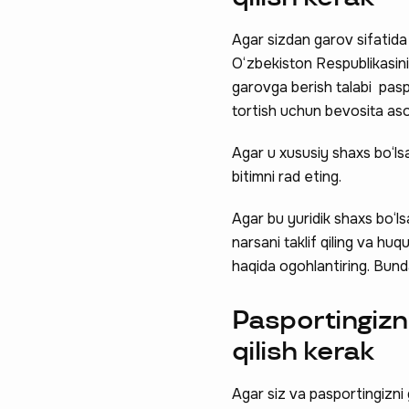
Agar sizdan garov sifatida
O‘zbekiston Respublikasinin
garovga berish talabi pasp
tortish uchun bevosita aso
Agar u xususiy shaxs bo‘lsa
bitimni rad eting.
Agar bu yuridik shaxs bo‘ls
narsani taklif qiling va hu
haqida ogohlantiring. Bund
Pasportingizni
qilish kerak
Agar siz va pasportingizni