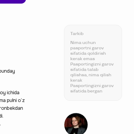
Tarkib
Nima uchun
pasportni garov
sifatida qoldirish
kerak emas
Pasportingizni garov
sifatida talab
 bunday
qilishsa, nima qilish
kerak
Pasportingizni garov
sifatida bergan
 oy ichida
bo‘lsangiz, nima
ma pulni o‘z
qilish kerak
Imronbekdan
i.
.