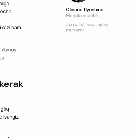
aliga
Oksana Ilyushina
necha
Maqola muallifi
Jurnalist, kopirayter,
i o‘zi ham
muharrir.
 iltimos
qa
 kerak
g‘liq
o‘lsangiz.