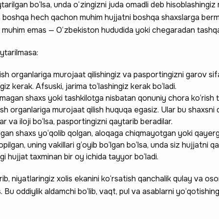
ytarilgan bo‘lsa, unda o‘zingizni juda omadli deb hisoblashingiz
a boshqa hech qachon muhim hujjatni boshqa shaxslarga berma
iz muhim emas — O‘zbekiston hududida yoki chegaradan tashqa
ytarilmasa:
sh organlariga murojaat qilishingiz va pasportingizni garov sif
iz kerak. Afsuski, jarima to‘lashingiz kerak bo‘ladi.
magan shaxs yoki tashkilotga nisbatan qonuniy chora ko‘rish ta
h organlariga murojaat qilish huquqa egasiz. Ular bu shaxsni qi
r va iloji bo‘lsa, pasportingizni qaytarib beradilar.
lgan shaxs yo‘qolib qolgan, aloqaga chiqmayotgan yoki qayer
opilgan, uning vakillari g‘oyib bo‘lgan bo‘lsa, unda siz hujjatni q
gi hujjat taxminan bir oy ichida tayyor bo‘ladi.
b, niyatlaringiz xolis ekanini ko‘rsatish qanchalik qulay va oso
Bu oddiylik aldamchi bo‘lib, vaqt, pul va asablarni yo‘qotishing