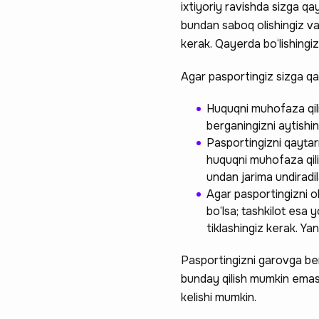
ixtiyoriy ravishda sizga qa
bundan saboq olishingiz v
kerak. Qayerda bo‘lishing
Agar pasportingiz sizga qa
Huquqni muhofaza qili
berganingizni aytishing
Pasportingizni qaytar
huquqni muhofaza qilis
undan jarima undiradila
Agar pasportingizni o
bo‘lsa; tashkilot esa y
tiklashingiz kerak. Yan
Pasportingizni garovga beri
bunday qilish mumkin emas. 
kelishi mumkin.