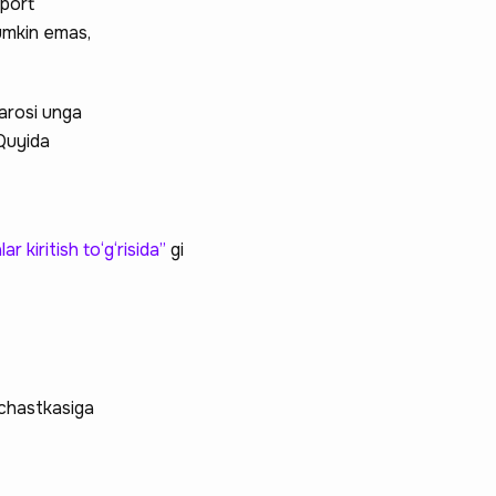
sport
mumkin emas,
arosi unga
 Quyida
r kiritish to‘g‘risida”
gi
uchastkasiga