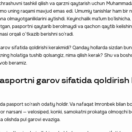
uchrashuvni tashkil qilish va qarzni qaytarish uchun Muhammad
Ammo uning raqami mavjud emas edi. Umumiy tanishlar ham bir 
ana olmayotganliklarini aytishdi. Keyinchalik ma'lum bo‘lishicha,
gan, pasportni qaytarib berolmaydi va qachon qaytib kelishin
asi orqali o‘tkazib berishni so‘radi.
rov sifatida qoldirishi kerakmidi? Qanday hollarda sizdan buni
kning holatiga tushib qolsangiz, nima qilish kerak? Shu va bosh
vob beramiz.
sportni garov sifatida qoldirish
da pasport so‘rash odatiy holdir. Va nafaqat Imronbek bilan bo
ror narsani — velosiped, konki, samokatni prokatga olmoqchi b
a olishda pul garovi evaziga.