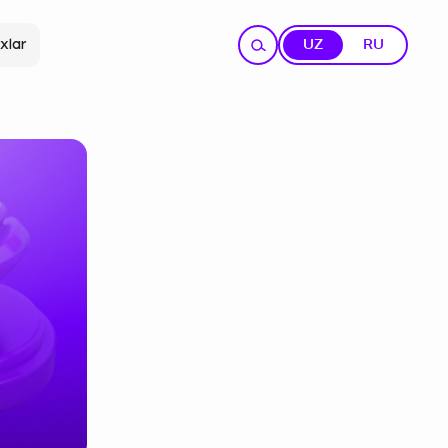
xlar
UZ
RU