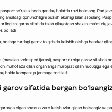
 pasport so‘ralsa, hech qanday holatda rozi bo‘lmang. Rad jav
g amaldagi qonunchiligini buzish ekanligi bilan asoslang. Pasp
ortingizni garov sifatida talab qilayotgan shaxsni maʼmuriy ja
s boʻladi.
, boshqa turdagi garov to‘g‘risida kelishib olishga harakat qilin
a (masalan, velosiped ijarasi), pasport o‘rniga garov sifatida 
quqni muhofaza qilish organlariga murojaat qilish huquqiga ega e
ay holda kompaniya jarimaga tortiladi.
 garov sifatida bergan bo‘lsangi
 garovga olgan shaxs o‘zaro kelishuvlar qilgan bo‘lsangiz va p