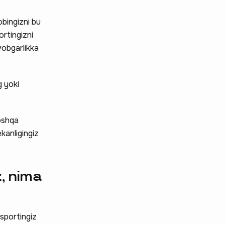
obingizni bu
ortingizni
vobgarlikka
g yoki
boshqa
kanligingiz
z, nima
asportingiz