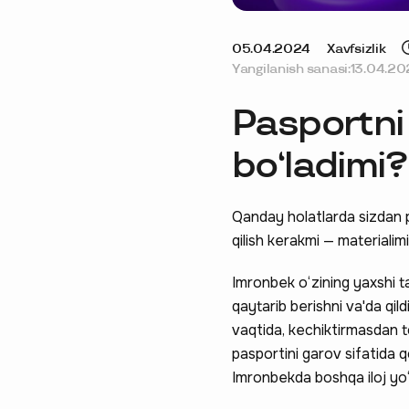
05.04.2024
Xavfsizlik
Yangilanish sanasi:
13.04.20
Pasportni 
bo‘ladimi?
Qanday holatlarda sizdan p
qilish kerakmi — materialim
Imronbek o‘zining yaxshi ta
qaytarib berishni va'da qil
vaqtida, kechiktirmasdan 
pasportini garov sifatida qo
Imronbekda boshqa iloj yo‘q