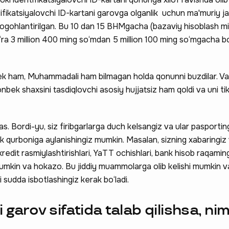
ifikatsiyalovchi ID-kartani garovga olganlik uchun ma'muriy j
 ogohlantirilgan. Bu 10 dan 15 BHMgacha (bazaviy hisoblash miq
o‘ra 3 million 400 ming so‘mdan 5 million 100 ming so‘mgacha bo
ek ham, Muhammadali ham bilmagan holda qonunni buzdilar. Va 
onbek shaxsini tasdiqlovchi asosiy hujjatsiz ham qoldi va uni ti
 hissa qo'shing —
 Bordi-yu, siz firibgarlarga duch kelsangiz va ular pasporting
arlik qurboniga aylanishingiz mumkin. Masalan, sizning xabaringiz
a qatnashing ❤️
 kredit rasmiylashtirishlari, YaTT ochishlari, bank hisob raqamin
i mumkin va hokazo. Bu jiddiy muammolarga olib kelishi mumkin v
i sudda isbotlashingiz kerak bo‘ladi.
 garov sifatida talab qilishsa, ni