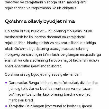
daromad va xarajatlarni hisobga olish, mablag‘larni
rejalashtirish va taqsimlashni ko‘rib chiqamiz.
Qo‘shma oilaviy byudjet nima
Qo‘shma oilaviy byudjet — bu oilaning moliyasini tizimli
boshqarish bo‘lib, barcha daromad va xarajatlarni
rejalashtirish, hisobga olish va nazorat qilishni o‘z ichiga
oladi. Qo‘shma byudjetning asosiy maqsadi oilaning
moliyaviy barqarorligini ta'minlash, belgilangan maqsadlarga
erishish va oila a'zolarining farovon hayot kechirishi uchun
shart-sharoitlar yaratishdan iborat.
Qo‘shma oilaviy byudjetning asosiy elementlari:
Daromadlar. Bunga ish haqi, mukofot pullari, dividendlar,
ijtimoiy to‘lovlar va boshqa muntazam va muntazam
bo‘lmagan tushumlar kabi oilaning barcha daromad
manbalari kiradi.
Xarajatlar. Belgilangan (kommunal to‘lovlar, uy ijarasi,