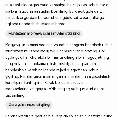
rejalashtirilayotgan xarid sanasigacha to‘plash uchun har oy
ma'lum miqdorni ajratishni boshlang. Bu kredit yoki qarz
olmaslikka yordam beradi, shuningdek, katta xarajatlarga
oqilona yondashish imkonini beradi.
Muntazam moliyaviy uchrashuvlar o‘tkazing
Moliyaviy intizomni saqlash va natijalaringizni baholash uchun
muntazam ravishda moliyaviy uchrashuvlar o‘tkazing. Har
oyda yoki har chorakda bir marta oilangiz bilan byudjetning
joriy holatini muhokama qilish, erishilgan maqsadlarni
baholash va kerak bo‘lganda rejani o‘zgartirish uchun
yig‘iling. Nimalar yaxshi bajarilganini, nimalarni esa yaxshilash
kerakligini tahlil qiling. Kerak bo‘lsa, moliyaviy
maqsadlaringizni qayta ko‘rib chiqing va byudjetni qayta
taqsimlang.
Qarz yukini nazorat qiling
Barcha kredit va qarzlar o‘z vaqtida to‘lanishini nazorat qiling