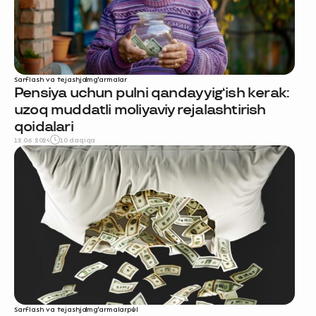
Sarflash va tejash
jamg‘armalar
Pensiya uchun pulni qanday yig‘ish kerak:
uzoq muddatli moliyaviy rejalashtirish
qoidalari
12.06.2024
10 daqiqa
Sarflash va tejash
jamg‘armalar
pul