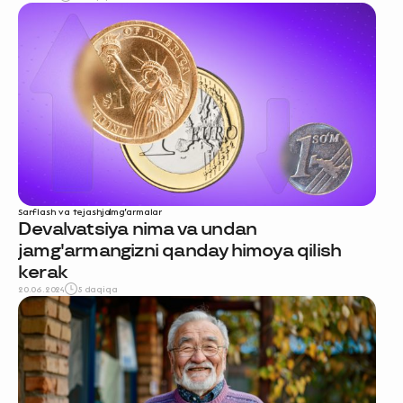
Sarflash va tejash
jamg‘armalar
Devalvatsiya nima va undan
jamg'armangizni qanday himoya qilish
kerak
20.06.2024
5 daqiqa