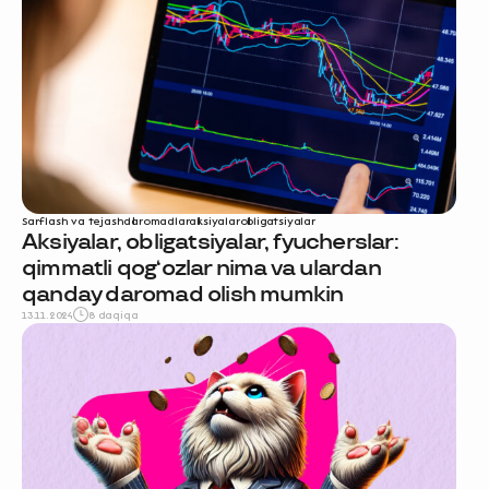
Sarflash va tejash
daromadlar
aksiyalar
obligatsiyalar
Aksiyalar, obligatsiyalar, fyucherslar:
qimmatli qog‘ozlar nima va ulardan
qanday daromad olish mumkin
13.11.2024
8 daqiqa