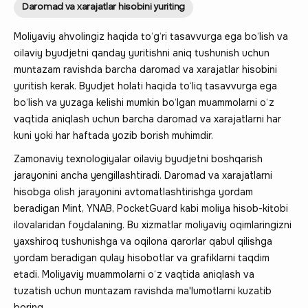
Daromad va xarajatlar hisobini yuriting
Moliyaviy ahvolingiz haqida to‘g‘ri tasavvurga ega bo‘lish va
oilaviy byudjetni qanday yuritishni aniq tushunish uchun
muntazam ravishda barcha daromad va xarajatlar hisobini
yuritish kerak. Byudjet holati haqida to‘liq tasavvurga ega
bo‘lish va yuzaga kelishi mumkin bo‘lgan muammolarni o‘z
vaqtida aniqlash uchun barcha daromad va xarajatlarni har
kuni yoki har haftada yozib borish muhimdir.
Zamonaviy texnologiyalar oilaviy byudjetni boshqarish
jarayonini ancha yengillashtiradi. Daromad va xarajatlarni
hisobga olish jarayonini avtomatlashtirishga yordam
beradigan Mint, YNAB, PocketGuard kabi moliya hisob-kitobi
ilovalaridan foydalaning. Bu xizmatlar moliyaviy oqimlaringizni
yaxshiroq tushunishga va oqilona qarorlar qabul qilishga
yordam beradigan qulay hisobotlar va grafiklarni taqdim
etadi. Moliyaviy muammolarni o‘z vaqtida aniqlash va
tuzatish uchun muntazam ravishda ma'lumotlarni kuzatib
boring.