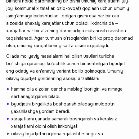
Birinchi holda daromadning bir qismi umumiy xarajatlarni (uy-
joy, kommunal xizmatlar, oziq-ovqat) qoplash uchun umumiy
jamg‘armaga birlashtiriladi, qolgan qismi esa har bir oila
a'zosida shaxsiy xarajatlar uchun qoladi. Ikkinchisida —
xarajatlar har bir a'zoning daromadiga mutanosib ravishda
taqsimlanadi. Agar turmush o‘rtoqlardan biri ko‘proq daromad
olsa, umumiy xarajatlarning katta qismini qoplaydi.
Oilada moliyaviy masalalarni hal qilish usullari turlicha
bo‘lishiga qaramay, ko‘pchilik uchun birlashtirilgan byudjet
eng odatiy va an'anaviy variant bo‘lib qolmoqda. Umumiy
oilaviy byudjet yuritishning asosiy afzalliklari:
hamma oila a'zolari qancha mablag‘ borligini va nimaga
sarflanayotganini biladi.
byudjetni birgalikda boshqarish oiladagi muloqotni
yaxshilashga yordam beradi.
xarajatlarni yanada samarali boshqarish va keraksiz
xarajatlarni oldini olish imkoniyati.
oilaviy byudjetni oqilona rejalashtirsangiz va