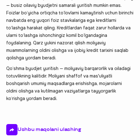
— busiz oilaviy byudjetni samarali yuritish mumkin emas.
Foizlar bo‘yicha ortiqcha to‘lovlarni kamaytirish uchun birinchi
navbatda eng yuqori foiz stavkalariga ega kreditlarni
to‘lashga harakat qiling. Kreditlardan faqat zarur hollarda va
ularni to‘lashga ishonchingiz komil bo‘lgandagina
foydalaning. Qarz yukini nazorat qilish moliyaviy
muammolarning oldini olishga va ijobiy kredit tarixini saqlab
qolishga yordam beradi.
Qo‘shma byudjet yuritish — moliyaviy barqarorlik va oiladagi
totuvlikning kalitidir. Moliyani shaffof va mas'uliyatli
boshqarish umumiy maqsadlarga erishishga, mojarolarni
oldini olishga va kutilmagan vaziyatlarga tayyorgarlik
ko‘rishga yordam beradi.
Ushbu maqolani ulashing