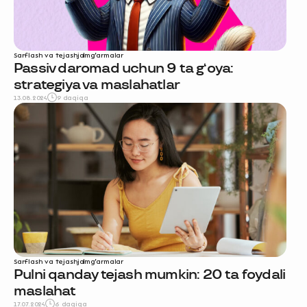
Sarflash va tejash
jamg‘armalar
Passiv daromad uchun 9 ta g‘oya:
strategiya va maslahatlar
13.08.2024
9 daqiqa
Sarflash va tejash
jamg‘armalar
Pulni qanday tejash mumkin: 20 ta foydali
maslahat
17.07.2024
6 daqiqa