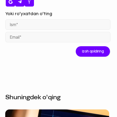
Ism
Ema
Shuningdek o'qing