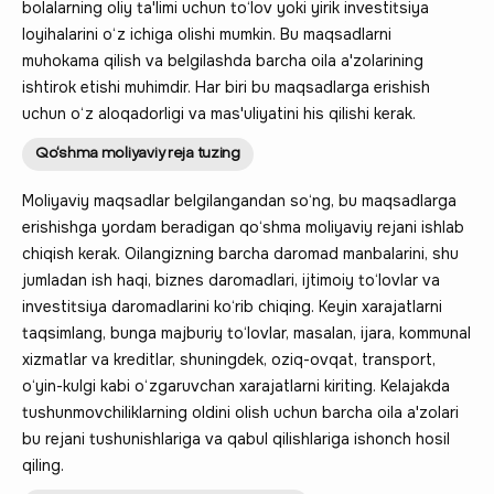
bolalarning oliy ta'limi uchun to‘lov yoki yirik investitsiya
loyihalarini o‘z ichiga olishi mumkin. Bu maqsadlarni
muhokama qilish va belgilashda barcha oila a'zolarining
ishtirok etishi muhimdir. Har biri bu maqsadlarga erishish
uchun o‘z aloqadorligi va mas'uliyatini his qilishi kerak.
Qo‘shma moliyaviy reja tuzing
Moliyaviy maqsadlar belgilangandan so‘ng, bu maqsadlarga
erishishga yordam beradigan qo‘shma moliyaviy rejani ishlab
chiqish kerak. Oilangizning barcha daromad manbalarini, shu
jumladan ish haqi, biznes daromadlari, ijtimoiy to‘lovlar va
investitsiya daromadlarini ko‘rib chiqing. Keyin xarajatlarni
taqsimlang, bunga majburiy to‘lovlar, masalan, ijara, kommunal
xizmatlar va kreditlar, shuningdek, oziq-ovqat, transport,
o‘yin-kulgi kabi o‘zgaruvchan xarajatlarni kiriting. Kelajakda
tushunmovchiliklarning oldini olish uchun barcha oila a'zolari
bu rejani tushunishlariga va qabul qilishlariga ishonch hosil
qiling.