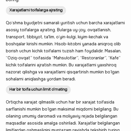
Xarajatlarni toifalarga ajrating
Qo‘shma byudjetni samarali yuritish uchun barcha xarajatlarni
asosiy toifalarga ajrating. Bularga uy-joy, ovqatlanish,
transport, tibbiyot, ta'lim, o‘yin-kulgi, kiyim-kechak va
boshqalar kirishi mumkin. Hisob-kitobni yanada aniqroq olib
borish uchun kichik toifalarni tuzish ham foydalidir. Masalan,
“Oziq-ovqat” toifasida “Mahsulotlar”, “Restoranlar”, “Kafe”
kichik toifalarini ajratish mumkin. Bu xarajatlarni yaxshiroq
nazorat qilishga va xarajatlarni qisqartirish mumkin bo‘lgan
sohalarni aniqlashga yordam beradi.
Har bir toifa uchun limit o‘rnating
Ortiqcha xarajat qilmaslik uchun har bir xarajat toifasida
sarflanishi mumkin bo‘lgan maksimal miqdorni belgilang. Bu
oilaning umumiy daromadi va moliyaviy rejada belgilangan
maqsadlar asosida amalga oshiriladi. Xarajatlar belgilangan
limitlardan oshmasligini muntazam ravishda tekshirib turing