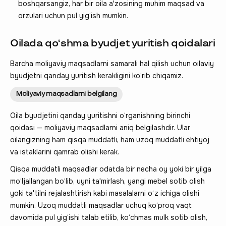
boshqarsangiz, har bir oila a'zosining muhim maqsad va
orzulari uchun pul yig‘ish mumkin.
Oilada qo‘shma byudjet yuritish qoidalari
Barcha moliyaviy maqsadlarni samarali hal qilish uchun oilaviy
byudjetni qanday yuritish kerakligini ko‘rib chiqamiz.
Moliyaviy maqsadlarni belgilang
Oila byudjetini qanday yuritishni o‘rganishning birinchi
qoidasi — moliyaviy maqsadlarni aniq belgilashdir. Ular
oilangizning ham qisqa muddatli, ham uzoq muddatli ehtiyoj
va istaklarini qamrab olishi kerak.
Qisqa muddatli maqsadlar odatda bir necha oy yoki bir yilga
mo‘ljallangan bo‘lib, uyni ta'mirlash, yangi mebel sotib olish
yoki ta'tilni rejalashtirish kabi masalalarni o‘z ichiga olishi
mumkin. Uzoq muddatli maqsadlar uchuq ko‘proq vaqt
davomida pul yig‘ishi talab etilib, ko‘chmas mulk sotib olish,