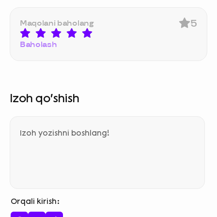
5
Maqolani baholang
Baholash
Izoh qo‘shish
Orqali kirish