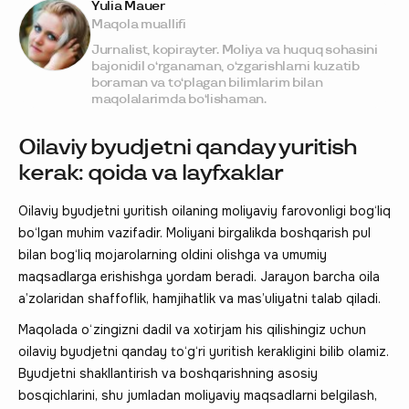
Yulia Mauer
Maqola muallifi
Jurnalist, kopirayter. Moliya va huquq sohasini
bajonidil o‘rganaman, o‘zgarishlarni kuzatib
boraman va to‘plagan bilimlarim bilan
maqolalarimda bo‘lishaman.
Oilaviy byudjetni qanday yuritish
kerak: qoida va layfxaklar
Oilaviy byudjetni yuritish oilaning moliyaviy farovonligi bog‘liq
bo‘lgan muhim vazifadir. Moliyani birgalikda boshqarish pul
bilan bog‘liq mojarolarning oldini olishga va umumiy
maqsadlarga erishishga yordam beradi. Jarayon barcha oila
a’zolaridan shaffoflik, hamjihatlik va mas’uliyatni talab qiladi.
Maqolada o‘zingizni dadil va xotirjam his qilishingiz uchun
oilaviy byudjetni qanday to‘g‘ri yuritish kerakligini bilib olamiz.
Byudjetni shakllantirish va boshqarishning asosiy
bosqichlarini, shu jumladan moliyaviy maqsadlarni belgilash,