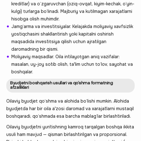
kreditlar) va o‘zgaruvchan (oziq-ovqat, kiyim-kechak, o‘yin-
kulgi) turlarga bo‘linadi. Majburiy va kutilmagan xarajatlarni
hisobga olish muhimdir.
Jamg‘arma va investitsiyalar. Kelajakda moliyaviy xavfsizlik
yostiqchasini shakllantirish yoki kapitalni oshirish
maqsadida investitsiya qilish uchun ajratilgan
daromadning bir qismi.
Moliyaviy maqsadlar. Oila intilayotgan aniq vazifalar:
masalan, uy-joy sotib olish, ta'lim uchun to‘lov, sayohat va
boshqalar.
Byudjetni boshqarish usullari va qo‘shma formatning
afzalliklari
Oilaviy byudjet qo‘shma va alohida bo‘lishi mumkin. Alohida
byudjetda har bir oila a'zosi daromad va xarajatlarni mustaqil
boshqaradi, qo‘shmada esa barcha mablag‘lar birlashtiriladi.
Oilaviy byudjetni yuritishning kamroq tarqalgan boshqa ikkita
usuli ham mavjud — qisman birlashtirilgan va proporsional.