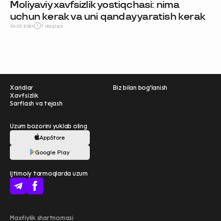
Moliyaviy xavfsizlik yostiqchasi: nima
uchun kerak va uni qanday yaratish kerak
30.05.2024
7 daqiqa
Xaridlar
Biz bilan bog'lanish
Xavfsizlik
Sarflash va tejash
Uzum bozorini yuklab oling
AppStore
Ravnaqimizga hissa
Google Play
qo'shing — so‘rovnomada
Ijtimoiy tarmoqlarda uzum
qatnashing ❤️
boshlash
Uzum Bank bilan
Maxfiylik shartnomasi