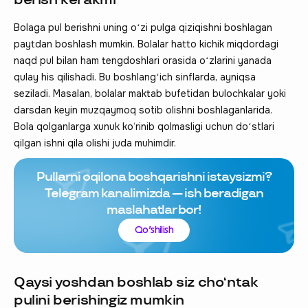
Bolaga pul berishni uning oʻzi pulga qiziqishni boshlagan
paytdan boshlash mumkin. Bolalar hatto kichik miqdordagi
naqd pul bilan ham tengdoshlari orasida oʻzlarini yanada
qulay his qilishadi. Bu boshlangʻich sinflarda, ayniqsa
seziladi. Masalan, bolalar maktab bufetidan bulochkalar yoki
darsdan keyin muzqaymoq sotib olishni boshlaganlarida.
Bola qolganlarga xunuk ko‘rinib qolmasligi uchun doʻstlari
qilgan ishni qila olishi juda muhimdir.
Pullarni oqilona boshqarishni istaysizmi?
Telegram kanalimizda — ish beradigan
maslahatlar bor!
Qo‘shilish
Qaysi yoshdan boshlab siz choʻntak
pulini berishingiz mumkin