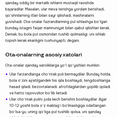
qanday oddiy bir martalik ishlarni mustaqil ravishda
bajaradilar. Masalan, ular meva terishga yordam berishadi,
qoʻshnilarning itlari bilan sayr qilishadi, mashinalarni
yuvishadi. Ota-onalar fazrandlarining pul ishlashga boʻlgan
bunday istagini faqat mamnuniyat bilan qabul qilishlari kerak.
Demak, bu bola pul osmondan tushib qolmasligi, uni ishlab
topish kerak ekanligini tushunyapti, degani.
Ota-onalarning asosiy xatolari
Ota-onalar qanday xatoliklarga yoʻl qoʻyishlari mumkin:
Ular farzandlariga choʻntak puli bermaydilar. Bunday holda,
bola oʻzini ajratilgandek his qila boshlaydi, tengdoshlariga
hasad qiladi, bezovtalanadi, atrofdagilardan yopilib qoladi
va hatto tajovuzkor boʻlib ketadi.
Ular choʻntak pulini juda kech berishni boshlaydilar. Agar
10-12 yoshli bola oʻz mablagʻi bo‘lmasligiga odatlangan
boʻlsa-yu, uning qoʻliga pul tushlib qolsa, uni qanday