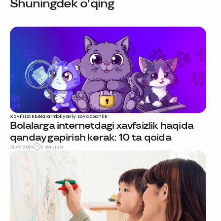
Shuningdek o'qing
Xavfsizlik
bolalar
moliyaviy savodxonlik
Bolalarga internetdagi xavfsizlik haqida
qanday gapirish kerak: 10 ta qoida
31.05.2024
2 daqiqa