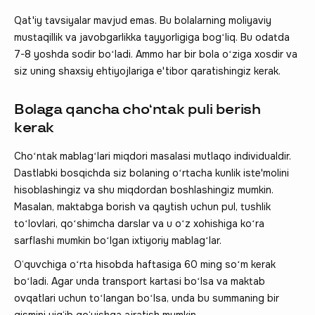
Qat'iy tavsiyalar mavjud emas. Bu bolalarning moliyaviy
mustaqillik va javobgarlikka tayyorligiga bogʻliq. Bu odatda
7-8 yoshda sodir boʻladi. Ammo har bir bola oʻziga xosdir va
siz uning shaxsiy ehtiyojlariga e'tibor qaratishingiz kerak.
Bolaga qancha choʻntak puli berish
kerak
Choʻntak mablagʻlari miqdori masalasi mutlaqo individualdir.
Dastlabki bosqichda siz bolaning oʻrtacha kunlik iste'molini
hisoblashingiz va shu miqdordan boshlashingiz mumkin.
Masalan, maktabga borish va qaytish uchun pul, tushlik
toʻlovlari, qoʻshimcha darslar va u oʻz xohishiga koʻra
sarflashi mumkin boʻlgan ixtiyoriy mablagʻlar.
O‘quvchiga oʻrta hisobda haftasiga 60 ming soʻm kerak
boʻladi. Agar unda transport kartasi boʻlsa va maktab
ovqatlari uchun toʻlangan boʻlsa, unda bu summaning bir
qismini yig‘ib qo‘yishga ajratish mumkin.