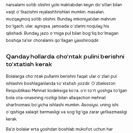
narsalarni sotib olishni yoki maktabdan keyin doʻstlari bilan
vaqt oʻtkazishni rejalashtirishlari mumkin, masalan,
muzqaymoq sotib olishni. Bunday imkoniyatdan mahrum
boʻlgach, ular, ayniqsa, jamoada oʻzlarini noqulay his
qilishadi. Bunday jazo oʻrniga pul bilan bogʻliq boʻlmagan
boshqa ta'sir choralarini qoʻllagan yaxshiroqdir.
Qanday hollarda choʻntak pulini berishni
toʻxtatish kerak
Bolalarga choʻntak pullarini berishni faqat ular oʻzlari pul
ishlashni boshlaganlarida toʻxtatish joizdir. O‘zbekiston
Respublikasi Mehnat kodeksiga ko‘ra, o‘n to‘rt yoshga to‘lgan
bola ota-onasining roziligi bilan allaqachon mehnat
shartnomasi bo‘yicha ishlashi mumkin. Asosiysi, uning ishi
oʻqishiga xalaqit bermasligi va sogʻligʻiga zarar yetkazmasligi
kerak.
Ba'zi bolalar erta yoshdan boshlab mukofot uchun har