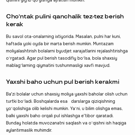
Choʻntak pulini qanchalik tez-tez berish
kerak
Bu savol ota-onalarning ixtiyorida. Masalan, pulni har kuni,
haftada yoki oyda bir marta berish mumkin. Muntazam
moliyalashtirish bolalarni byudjet xarajatlarini rejalashtirishga
oʻrgatadi. Agar pul berish tasodifiy boʻlsa, bola shaxsiy
mablagʻlarning qiymatini tushunmasligi xavfi mavjud.
Yaxshi baho uchun pul berish kerakmi
Ba'zi bolalar uchun shaxsiy moliya yaxshi baholar olish uchun
turtki boʻladi. Boshqalarda esa darslarga qiziqishning
yoʻqolishiga olib kelishi mumkin. Yaʻni, u bilim olishga emas,
balki yaxshi baho orqali pul ishlashga e'tibor qaratadi.
Bunday holatda muvozanatni saqlash va oʻqishni ish haqiga
aylantirmaslik muhimdir.