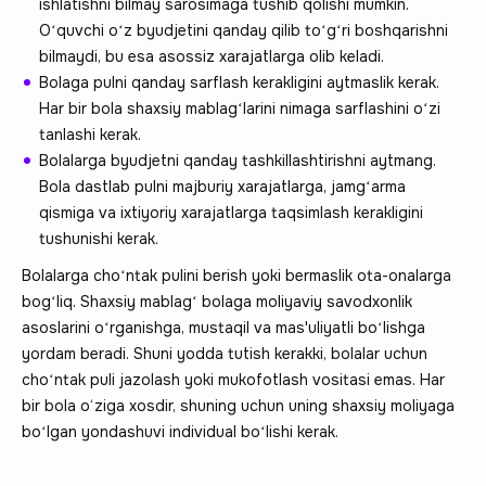
ishlatishni bilmay sarosimaga tushib qolishi mumkin.
Oʻquvchi oʻz byudjetini qanday qilib toʻgʻri boshqarishni
bilmaydi, bu esa asossiz xarajatlarga olib keladi.
Bolaga pulni qanday sarflash kerakligini aytmaslik kerak.
Har bir bola shaxsiy mablagʻlarini nimaga sarflashini oʻzi
tanlashi kerak.
Bolalarga byudjetni qanday tashkillashtirishni aytmang.
Bola dastlab pulni majburiy xarajatlarga, jamgʻarma
qismiga va ixtiyoriy xarajatlarga taqsimlash kerakligini
tushunishi kerak.
Bolalarga choʻntak pulini berish yoki bermaslik ota-onalarga
bogʻliq. Shaxsiy mablagʻ bolaga moliyaviy savodxonlik
asoslarini oʻrganishga, mustaqil va mas'uliyatli boʻlishga
yordam beradi. Shuni yodda tutish kerakki, bolalar uchun
choʻntak puli jazolash yoki mukofotlash vositasi emas. Har
bir bola o‘ziga xosdir, shuning uchun uning shaxsiy moliyaga
boʻlgan yondashuvi individual boʻlishi kerak.