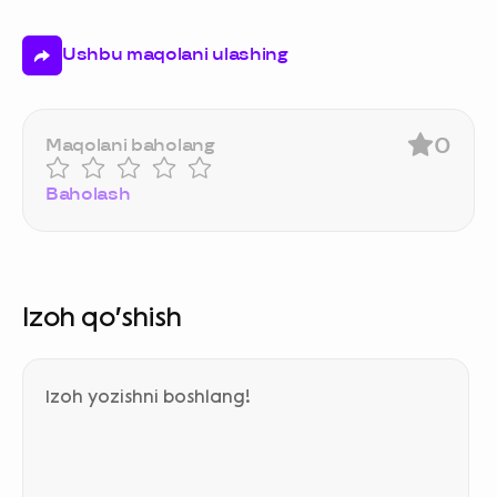
Ushbu maqolani ulashing
0
Maqolani baholang
Baholash
Izoh qo‘shish