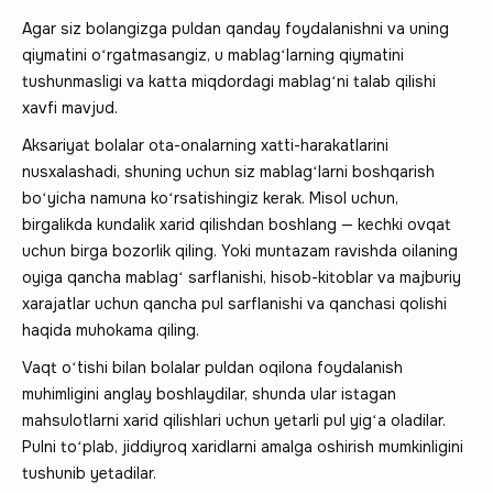
Agar siz bolangizga puldan qanday foydalanishni va uning
qiymatini oʻrgatmasangiz, u mablagʻlarning qiymatini
tushunmasligi va katta miqdordagi mablagʻni talab qilishi
xavfi mavjud.
Aksariyat bolalar ota-onalarning xatti-harakatlarini
nusxalashadi, shuning uchun siz mablagʻlarni boshqarish
boʻyicha namuna koʻrsatishingiz kerak. Misol uchun,
birgalikda kundalik xarid qilishdan boshlang — kechki ovqat
uchun birga bozorlik qiling. Yoki muntazam ravishda oilaning
oyiga qancha mablagʻ sarflanishi, hisob-kitoblar va majburiy
xarajatlar uchun qancha pul sarflanishi va qanchasi qolishi
haqida muhokama qiling.
Vaqt oʻtishi bilan bolalar puldan oqilona foydalanish
muhimligini anglay boshlaydilar, shunda ular istagan
mahsulotlarni xarid qilishlari uchun yetarli pul yigʻa oladilar.
Pulni toʻplab, jiddiyroq xaridlarni amalga oshirish mumkinligini
tushunib yetadilar.