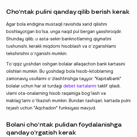
Choʻntak pulini qanday qilib berish kerak
Agar bola endigina mustaqil ravishda xarid qilishni
boshlayotgan bo‘lsa, unga naqd pul bergan yaxshiroqdir.
Shunday qilib, u asta-sekin banknotlarning qiymatini
tushunishi, kerakli miqdorni hisoblash va oʻzgarishlarni
tekshirishni oʻrganishi mumkin.
Toʻqqiz yoshdan oshgan bolalar allaqachon bank kartasini
olishlari mumkin. Bu yoshdagi bola hisob-kitoblarning
zamonaviy usullarini oʻzlashtirishga tayyor. "Kapitalbank"
bolalar uchun har xil turdagi
debet kartalarini
taklif qiladi,
ularni ota-onalarning hisob raqamiga bogʻlash va
mablagʻlarni oʻtkazish mumkin. Bundan tashqari, kartada pulni
tejash uchun "Aqchadon" funksiyasi mavjud.
Bolani choʻntak pulidan foydalanishga
qanday oʻrgatish kerak