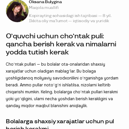
Oksana Bulygina
Maqola muallifi
Kopirayting sohasidagi ish tajribasi — 8 yil.
Ikkita oliy ma’lumot — iqtisodiy va yuridik
O‘quvchi uchun choʻntak puli:
qancha berish kerak va nimalarni
yodda tutish kerak
Choʻntak pullari — bu bolalar ota-onalaridan shaxsiy
xarajatlar uchun oladigan mablagʻlar. Bu bolaga
yoshligidanoq moliyaviy savodxonlikni oʻrganishga yordam
beradi. Ammo pullar notoʻgʻri ishlatilsa, nizolarni keltirib
chiqarishi mumkin. Keling, bolalarga choʻntak pullari kerakmi
yoki yoʻqligini, ularni necha yoshdan berish kerakligini va
qanday miqdor maqbul blanishini aniqlaylik.
Bolalarga shaxsiy xarajatlar uchun pul
berish kerakmi