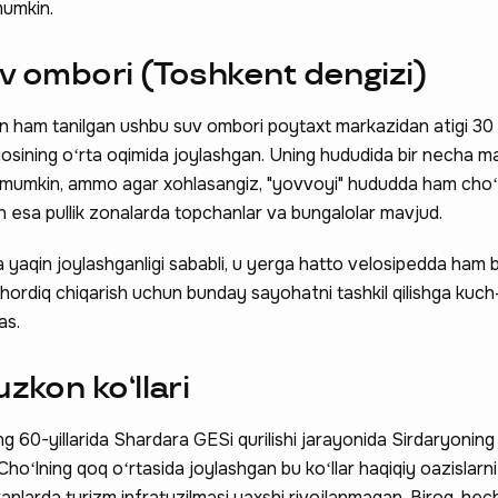
mumkin.
uv ombori (Toshkent dengizi)
an ham tanilgan ushbu suv ombori poytaxt markazidan atigi 30
osining oʻrta oqimida joylashgan. Uning hududida bir necha m
h mumkin, ammo agar xohlasangiz, "yovvoyi" hududda ham choʻm
 esa pullik zonalarda topchanlar va bungalolar mavjud.
yaqin joylashganligi sababli, u yerga hatto velosipedda ham b
 hordiq chiqarish uchun bunday sayohatni tashkil qilishga kuch
as.
uzkon koʻllari
 60-yillarida Shardara GESi qurilishi jarayonida Sirdaryoning t
Choʻlning qoq oʻrtasida joylashgan bu koʻllar haqiqiy oazislarni
anlarda turizm infratuzilmasi yaxshi rivojlanmagan. Biroq, hec