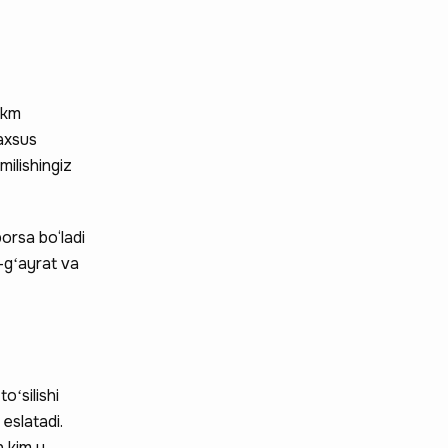
 km
axsus
ilishingiz
orsa bo‘ladi
-gʻayrat va
oʻsilishi
 eslatadi.
h kim u