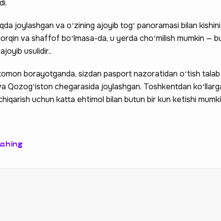
di.
qda joylashgan va oʻzining ajoyib togʻ panoramasi bilan kishin
 yorqin va shaffof boʻlmasa-da, u yerda choʻmilish mumkin — 
joyib usulidir..
ʻl tomon borayotganda, sizdan pasport nazoratidan oʻtish talab 
on va Qozogʻiston chegarasida joylashgan. Toshkentdan koʻllar
chiqarish uchun katta ehtimol bilan butun bir kun ketishi mumki
ashing