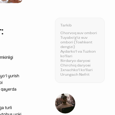
Tarkib
:
Chorvoq suv ombori
Tuyaboʻgʻiz suv
ombori (Toshkent
dengizi)
Aydarkoʻl va Tuzkon
koʻllari
kinligi
Sirdaryo daryosi
Chirchiq daryosi
Ixnachkoʻl koʻllari
Urungach Nefrit
yoʻl yurish
koʻllari
pi
a qayerda
a turli
 avtobus yoki