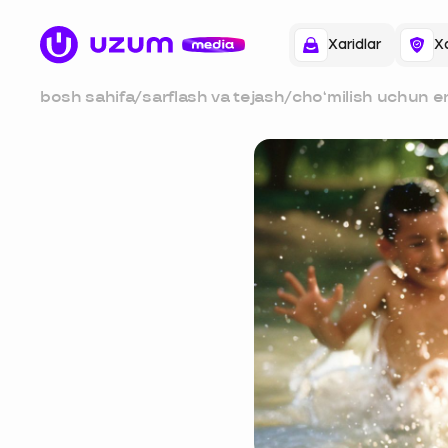
Xaridlar
Xa
bosh sahifa
/
sarflash va tejash
/
choʻmilish uchun e
joylar: toshkent atr
havzalari