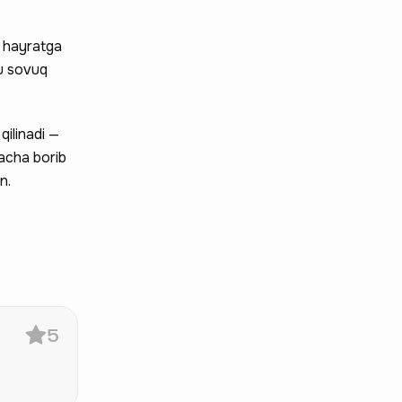
i hayratga
bu sovuq
qilinadi —
gacha borib
n.
5