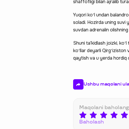
shaffofligi bilan ajralib tura
Yuqori koʻl undan balandro
soladi. Hozirda uning suvi
suvdan adrenalin olishning a
Shuni ta'kidlash joizki, ko
koʻllar deyarli Qirgʻizist
qaytish va u yerda hordiq 
Ushbu maqolani ul
Maqolani baholang
Baholash