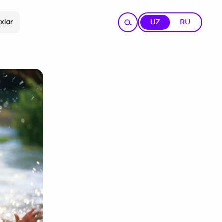
xlar
UZ
RU