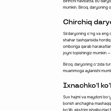
Birinchi navbatta, bu daryon
mumkin. Biroq, daryoning oʻ
Chirchiq dary
Sirdaryoning oʻng va eng c
shahar tashqarisida hordi
omboriga qarab harakatlan
joyni topishingiz mumkin —
Ravnaqimizga
Biroq, daryoning oʻzida turi
so‘rovnomad
muammoga aylanishi mumkin.
boshlash
Ixnachkoʻl koʻl
Suv hajmi va maydoni boʻyic
borish anchagina mashaqqat
boʻlib, ekstrim ishqibozla