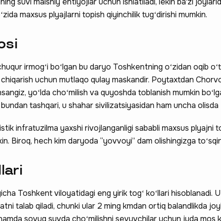
ing suvi maishiy ehtiyojlar uchun ishlatiladi, lekin ba'zi joylari
zida maxsus plyajlarni topish qiyinchilik tugʻdirishi mumkin.
osi
huqur irmogʻi boʻlgan bu daryo Toshkentning oʻzidan oqib oʻt
q chiqarish uchun mutlaqo qulay maskandir. Poytaxtdan Chorv
sangiz, yoʻlda choʻmilish va quyoshda toblanish mumkin boʻlg
 bundan tashqari, u shahar sivilizatsiyasidan ham uncha olisda
 hissa qo'shing —
stik infratuzilma yaxshi rivojlanganligi sababli maxsus plyajni t
a qatnashing ❤️
 Biroq, hech kim daryoda “yovvoyi” dam olishingizga toʻsqinl
lari
ha Toshkent viloyatidagi eng yirik togʻ koʻllari hisoblanadi. 
ni talab qiladi, chunki ular 2 ming kmdan ortiq balandlikda jo
ri hamda sovuq suvda choʻmilishni sevuvchilar uchun juda mos k