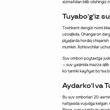
xizmatidan bilib olishingiz 
Tuyaboʻgʻiz s
Toshkent dengizi nomi bil
uzoqlikda, Ohangaron dary
plyajlarda hordiq chiqaris
mumkin. Xohlovchilar uchun
Suv ombori poytaxtga juda 
— suv yaqinida mazza qilib
koʻtarinki kayfiyat boʻlsa b
Aydarkoʻl va T
Bu suv omborlari 20-asrning
natijasida vujudga kelgan. 
Biroq, ayni vaqtda bu mask