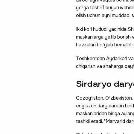
yerga tashrif buyuruvchilar
olish uchun ayni muddao, su
Ikki koʻl hududi yaqinida S
maskanlarga yetib borish v
havzalari boʻylab bemalol s
Toshkentdan Aydarkoʻl va
chiqarish va shaharga qayti
Sirdaryo dary
Qozogʻiston, Oʻzbekiston, 
eng uzun daryolardan birid
maskanlaridan biriga ayla
tashkil etadi. "Marvarid da