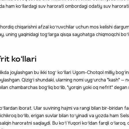
qda ham koʻllardagi suv harorati ombordagi odatiy suv harora
a hordiq chiqarishni afzal koʻruvchilar uchun mos kelishi dar
, uning yaqinidagi togʻlarga qisqa sayohatga chiqmoqchi boʻl
t koʻllari
da joylashgan bu ikki togʻ koʻllari Ugom-Chotqol milliy bogʻin
ylashgan. Qizigʻi shundaki, ularning nomi uygʻurcha "kash" — n
 bilan chambarchas bogʻliq boʻlib, "yorqin yoki oq nefrit" degan
lardan iborat. Ular suvining hajmi va rangi bilan bir-biridan far
ichikroq boʻlib, erigan suvlar bilan toʻyinadi va yozda ham Sel
qin haroratni saqlaydi. Bu koʻl Yuqori koʻldan farqli oʻlaroq, 