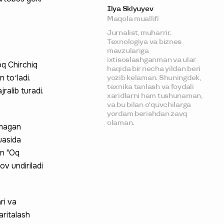
Ilya Sklyuyev
Maqola muallifi
Jurnalist, muharrir.
Texnologiya va biznes
mavzulariga
ixtisoslashganman va ular
oq Chirchiq
haqida bir necha yildan beri
 toʻladi.
yozib kelaman. Shuningdek,
texnika tanlash va foydali
ralib turadi.
xaridlarni ham tushunaman,
va bu bilan o‘quvchilarga
yordam berishdan zavq
olaman.
lmagan
uasida
an "Oq
ov undiriladi
ri va
aritalash