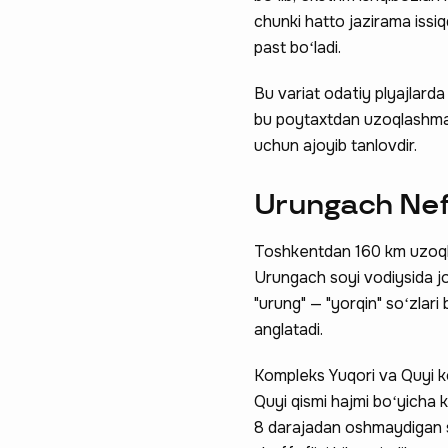
chunki hatto jazirama issi
past boʻladi.
Bu variat odatiy plyajlard
bu poytaxtdan uzoqlashmay
uchun ajoyib tanlovdir.
Urungach Nefri
Toshkentdan 160 km uzoqlik
Urungach soyi vodiysida jo
"urung" — "yorqin" soʻzlari
anglatadi.
Kompleks Yuqori va Quyi koʻl
Quyi qismi hajmi boʻyicha k
8 darajadan oshmaydigan sal