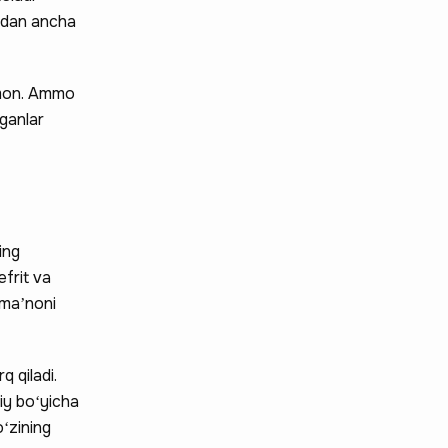
tidan ancha
gumon. Ammo
ganlar
ing
efrit va
 maʼnoni
q qiladi.
siy boʻyicha
oʻzining