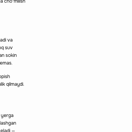
da choʻmilish
adi va
oq suv
an sokin
 emas.
opish
ik qilmaydi.
U yerga
ylashgan
eladi —