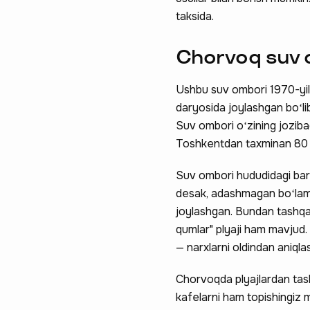
taksida.
Chorvoq suv 
Ushbu suv ombori 1970-yild
daryosida joylashgan boʻlib,
Suv ombori oʻzining jozibad
Toshkentdan taxminan 80 
Suv ombori hududidagi barc
desak, adashmagan boʻlami
joylashgan. Bundan tashqar
qumlar" plyaji ham mavjud. 
— narxlarni oldindan aniqlas
Chorvoqda plyajlardan tashq
kafelarni ham topishingiz m