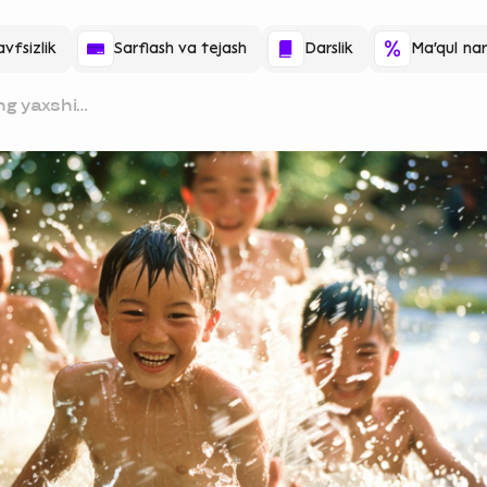
vfsizlik
Sarflash va tejash
Darslik
Ma'qul nar
ng yaxshi
ofidagi suv