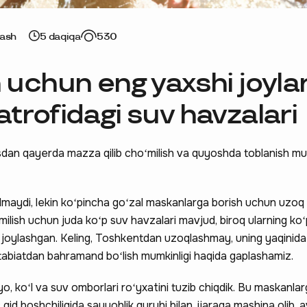
jash
5 daqiqa
530
 uchun eng yaxshi joylar
trofidagi suv havzalari
dan qayerda mazza qilib choʻmilish va quyoshda toblanish mum
maydi, lekin koʻpincha goʻzal maskanlarga borish uchun uzoq 
ilish uchun juda koʻp suv havzalari mavjud, biroq ularning koʻ
oylashgan. Keling, Toshkentdan uzoqlashmay, uning yaqinid
 tabiatdan bahramand boʻlish mumkinligi haqida gaplashamiz.
yo, koʻl va suv omborlari roʻyxatini tuzib chiqdik. Bu maskanlarg
 gid boshchiligida sayyohlik guruhi bilan, ijaraga mashina olib,