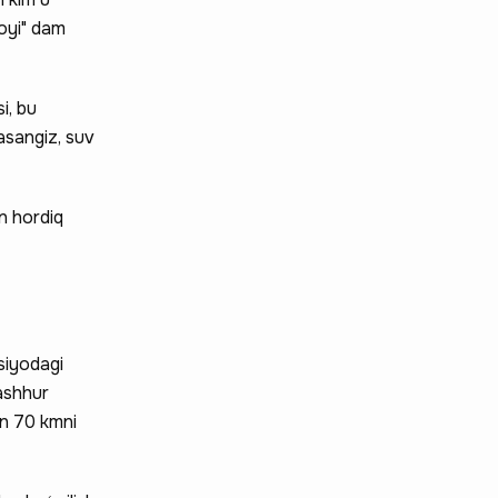
voyi" dam
i, bu
asangiz, suv
n hordiq
siyodagi
ashhur
an 70 kmni