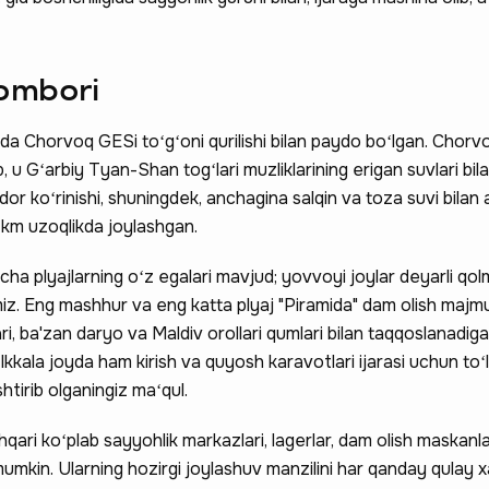
ombori
a Chorvoq GESi toʻgʻoni qurilishi bilan paydo boʻlgan. Chorv
 u Gʻarbiy Tyan-Shan togʻlari muzliklarining erigan suvlari bilan
or koʻrinishi, shuningdek, anchagina salqin va toza suvi bilan aj
km uzoqlikda joylashgan.
ha plyajlarning oʻz egalari mavjud; yovvoyi joylar deyarli qo
z. Eng mashhur va eng katta plyaj "Piramida" dam olish majm
i, ba'zan daryo va Maldiv orollari qumlari bilan taqqoslanadig
Ikkala joyda ham kirish va quyosh karavotlari ijarasi uchun toʻl
htirib olganingiz maʻqul.
ari koʻplab sayyohlik markazlari, lagerlar, dam olish maskanla
umkin. Ularning hozirgi joylashuv manzilini har qanday qulay x