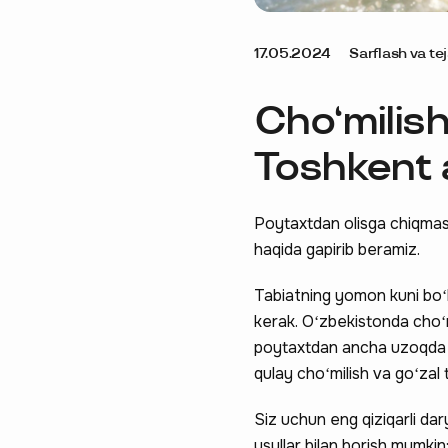
17.05.2024
Sarflash va te
Choʻmilish
Toshkent a
Poytaxtdan olisga chiqmas
haqida gapirib beramiz.
Tabiatning yomon kuni boʻl
kerak. Oʻzbekistonda choʻm
poytaxtdan ancha uzoqda j
qulay choʻmilish va goʻzal
Siz uchun eng qiziqarli dar
usullar bilan borish mumkin: