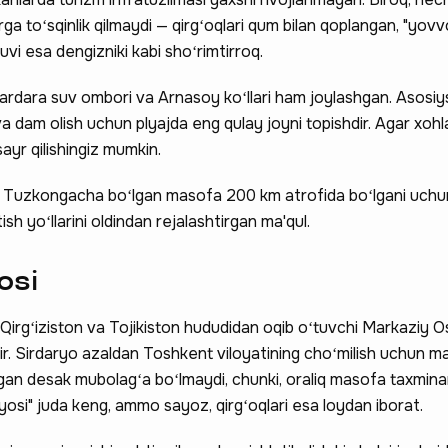
ga toʻsqinlik qilmaydi — qirgʻoqlari qum bilan qoplangan, "yov
vi esa dengizniki kabi shoʻrimtirroq.
hardara suv ombori va Arnasoy koʻllari ham joylashgan. Asosiys
a dam olish uchun plyajda eng qulay joyni topishdir. Agar xohl
ayr qilishingiz mumkin.
 Tuzkongacha boʻlgan masofa 200 km atrofida boʻlgani uchu
sh yoʻllarini oldindan rejalashtirgan ma'qul.
osi
Qirgʻiziston va Tojikiston hududidan oqib oʻtuvchi Markaziy O
ir. Sirdaryo azaldan Toshkent viloyatining choʻmilish uchun m
ngan desak mubolagʻa boʻlmaydi, chunki, oraliq masofa taxmin
ryosi" juda keng, ammo sayoz, qirgʻoqlari esa loydan iborat.