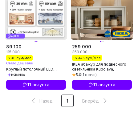
4 ДНЯ
89 100
259 000
115 000
359 000
6 311 сум/мес
18 345 сум/мес
Стало дешевле
IKEA абажур для подвесного
Круглый потолочный LED
светильника Kuddlava,
светильник с чёрной рамкой
плиссированная люстра,
5.0
(1 отзыв)
НОВИНКА
30W / 80W
светильник 59 см
11 августа
11 августа
Назад
1
Вперёд