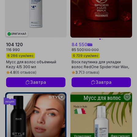
ОРИГИНАЛ
104 120
84 550
116 990
85 500
100 000
8 286 сум/мес
6 729 сум/мес
Мусс для волос объёмный
Воск паутинка для укладки
Kezy 4/5 300 мл
волос RedOne Spider Hair Wax,
100 мл
4.8
(6 отзывов)
3.7
(3 отзыва)
Завтра
Завтра