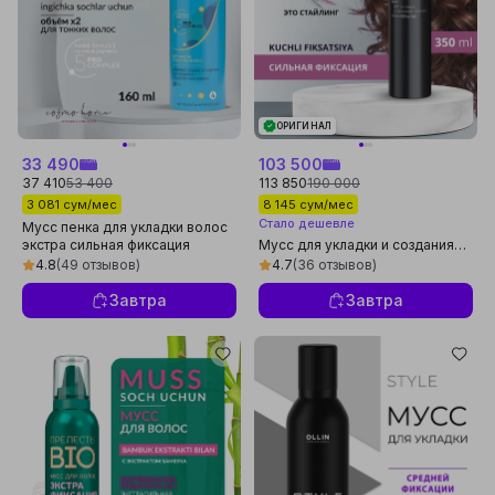
ОРИГИНАЛ
33 490
103 500
37 410
53 400
113 850
190 000
3 081 сум/мес
8 145 сум/мес
Стало дешевле
Мусс пенка для укладки волос
экстра сильная фиксация
Мусс для укладки и создания
Прелесть Professional Объем
локонов Estel Me "Это
4.8
(49 отзывов)
4.7
(36 отзывов)
х2 160 мл
стайлинг" сильная фиксация,
350 мл
Завтра
Завтра