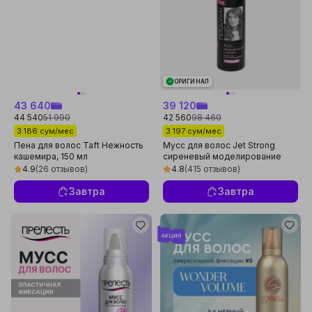
ОРИГИНАЛ
43 640
39 120
44 540
51 990
42 560
98 460
3 186 сум/мес
3 197 сум/мес
Пена для волос Taft Нежность
Мусс для волос Jet Strong
кашемира, 150 мл
сиреневый моделирование
локонов, 200 мл
4.9
(26 отзывов)
4.8
(415 отзывов)
Завтра
Завтра