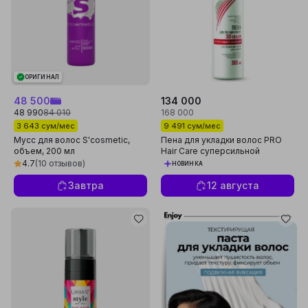
ОРИГИНАЛ
48 500
134 000
48 990
84 010
168 000
3 643 сум/мес
9 491 сум/мес
Мусс для волос S'cosmetic,
Пена для укладки волос PRO
объем, 200 мл
Hair Care суперсильной
фиксации 3D объём, 300 мл,
4.7
(10 отзывов)
НОВИНКА
Белита
Завтра
12 августа