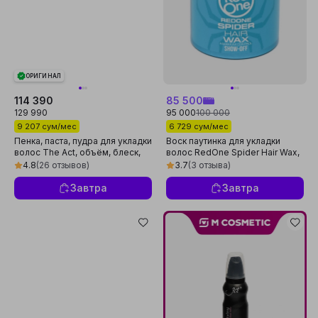
ОРИГИНАЛ
114 390
85 500
129 990
95 000
100 000
9 207 сум/мес
6 729 сум/мес
Пенка, паста, пудра для укладки
Воск паутинка для укладки
волос The Act, объём, блеск,
волос RedOne Spider Hair Wax,
фиксация, текстурированные
100 мл
4.8
(26 отзывов)
3.7
(3 отзыва)
Завтра
Завтра