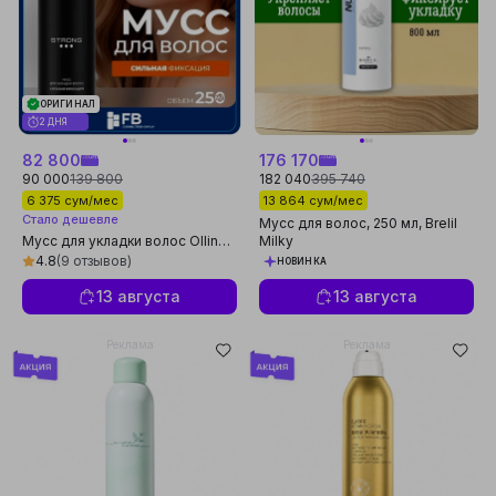
ОРИГИНАЛ
2 ДНЯ
82 800
176 170
90 000
139 800
182 040
395 740
6 375 сум/мес
13 864 сум/мес
Стало дешевле
Мусс для волос, 250 мл, Brelil
Мусс для укладки волос Ollin
Milky
Professional Style объем и
4.8
(9 отзывов)
НОВИНКА
фиксация сильная/средняя, 250
мл
13 августа
13 августа
Реклама
Реклама