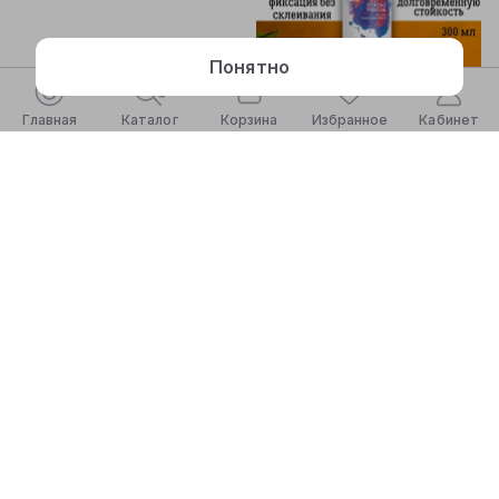
Понятно
Главная
Каталог
Корзина
Избранное
Кабинет
450 000
495 000
550 000
31 875 сум/мес
38 958 сум/мес
Спрей-мусс для фиксации
волос, с экстрактом бамбука,
Мусс для укладки волос,
Style Your Self, 150 мл
сильная фиксация, 300 мл
1.0
(1 отзыв)
НОВИНКА
13 августа
13 августа
Назад
1
Вперёд
О нас