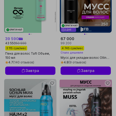
ОРИГИНАЛ
ОРИГИНАЛ
2 ДНЯ
39 590
67 000
43 550
50 590
99 200
3 115 сум/мес
4 745 сум/мес
Стало дешевле
Пена для волос Taft Объем,
150 мл
Мусс для укладки волос Ollin
Professional Style объем и
4.7
(140 отзывов)
4.8
(9 отзывов)
фиксация сильная/средняя, 250
мл
Завтра
Завтра