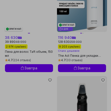
ОРИГИНАЛ
ОРИГИНАЛ
2 ДНЯ
38 630
116 940
39 890
48 990
128 630
258 000
2 974 сум/мес
9 203 сум/мес
Стало дешевле
Пена для волос Taft объем, 150
мл
The Act Пенка для укладки
волос, создание объема,
4.7
(224 отзыва)
4.7
(33 отзыва)
стайлинг 150 мл
Завтра
Завтра