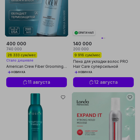
ОРИГИНАЛ
400 000
140 000
740 000
200 000
28 333 сум/мес
9 916 сум/мес
Стало дешевле
Пена для укладки волос PRO
American Crew Fiber Grooming
Hair Care суперсильной
Foam — Пена для укладки,
фиксации 3D объём, 300 мл,
НОВИНКА
НОВИНКА
средней фиксации, с
Белита
термозащитой
11 августа
12 августа