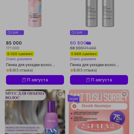
2 ДНЯ
2 ДНЯ
85 000
60 800
171 000
68 000
171 000
6 020 сум/мес
5 666 сум/мес
Стало дешевле
Стало дешевле
Пенка для укладки волос
Пенка для укладки волос
Hanfang Wugu для вьющихся
Hanfang Wugu для вьющихся
5.0
(3 отзыва)
5.0
(3 отзыва)
волос, 450 мл
волос, 450 мл
11 августа
11 августа
Реклама