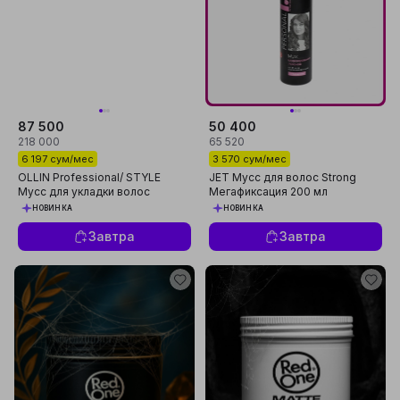
87 500
50 400
218 000
65 520
6 197 сум/мес
3 570 сум/мес
OLLIN Professional/ STYLE
JET Мусс для волос Strong
Мусс для укладки волос
Мегафиксация 200 мл
сильной фиксации 250 мл
НОВИНКА
НОВИНКА
Завтра
Завтра