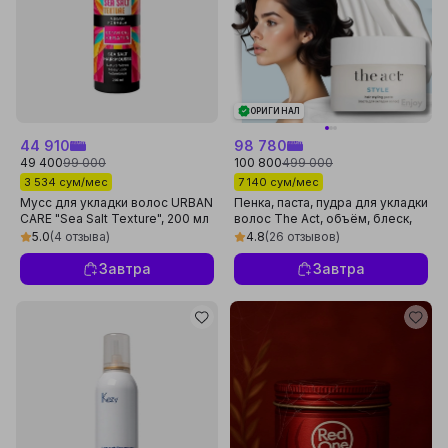
ОРИГИНАЛ
44 910
98 780
49 400
99 000
100 800
499 000
3 534 сум/мес
7 140 сум/мес
Мусс для укладки волос URBAN
Пенка, паста, пудра для укладки
CARE "Sea Salt Texture", 200 мл
волос The Act, объём, блеск,
фиксация, текстурированные
5.0
(4 отзыва)
4.8
(26 отзывов)
Завтра
Завтра