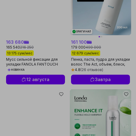
ОРИГИНАЛ
163 680
161 100
165 540
216 250
179 000
499 000
13 175 сум/мес
12 679 сум/мес
Мусс сильной фиксации для
Пенка, паста, пудра для укладки
укладки FANOLA FANTOUCH
волос The Act, объём, блеск,
High Control, 300 мл
фиксация, текстурированные
4.8
(26 отзывов)
НОВИНКА
12 августа
Завтра