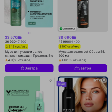
ОРИГИНАЛ
33 570
38 690
36 930
47 200
42 990
84 400
2 642 сум/мес
3 197 сум/мес
Мусс для укладки волос
Мусс для волос Jet Объем В5,
сильная фиксация Прелесть Bio
200 мл
Двойной объем 160 мл
4.8
(65 отзывов)
4.8
(135 отзывов)
Завтра
Завтра