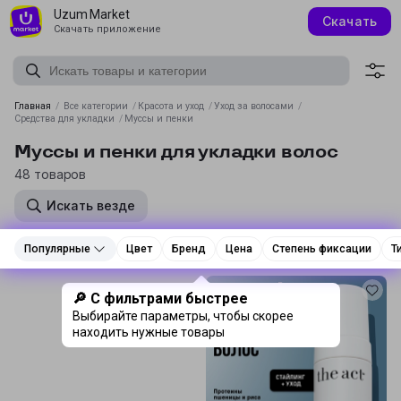
Uzum Market
Скачать
Скачать приложение
Главная
/
Все категории
/
Красота и уход
/
Уход за волосами
/
Средства для укладки
/
Муссы и пенки
Муссы и пенки для укладки волос
48 товаров
Искать везде
Популярные
Популярные
Цвет
Цвет
Бренд
Бренд
Цена
Цена
Степень фиксации
Степень фиксации
Т
Т
Реклама
🔎 С фильтрами быстрее
Выбирайте параметры, чтобы скорее
находить нужные товары