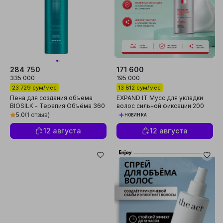
284 750
171 600
335 000
195 000
23 729 сум/мес
13 812 сум/мес
Пена для создания объема
EXPAND IT Мусс для укладки
BIOSILK - Терапия Объёма 360
волос сильной фиксации 200
гр
мл
5.0
(1 отзыв)
НОВИНКА
12 августа
12 августа