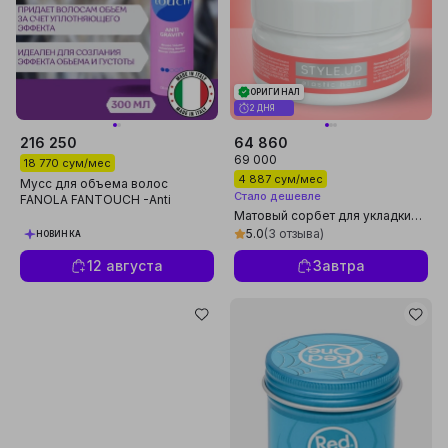
ОРИГИНАЛ
2 ДНЯ
216 250
64 860
69 000
18 770 сум/мес
4 887 сум/мес
Мусс для объема волос
Стало дешевле
FANOLA FANTOUCH -Anti
Gravity 300 мл
Матовый сорбет для укладки
волос TEFIASTYLEUP,
5.0
(3 отзыва)
НОВИНКА
эластичная фиксация,
профессиональный 75 мл
12 августа
Завтра