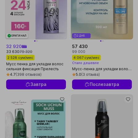
ОРИГИНАЛ
2 ДНЯ
32 920
57 430
33 630
79 320
99 000
2 528 сум/мес
4 067 сум/мес
Стало дешевле
Мусс пенка для укладки волос
сильная фиксация Прелесть
Мусс-пенка для укладки волос
Classic 160 мл
SoWell Wonder Volume и
4.7
(398 отзывов)
5.0
(3 отзыва)
Ultimate Protection, 200 мл
Завтра
Послезавтра