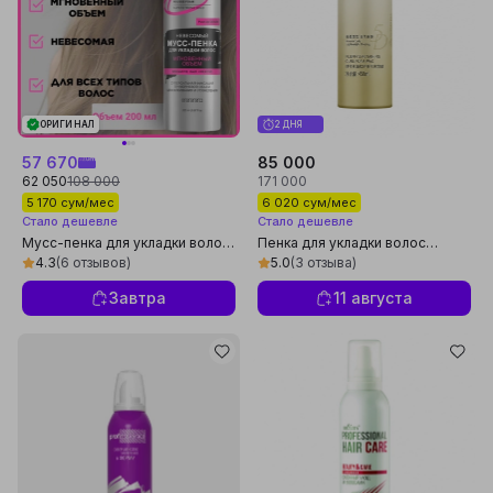
ОРИГИНАЛ
2 ДНЯ
57 670
85 000
62 050
108 000
171 000
5 170 сум/мес
6 020 сум/мес
Стало дешевле
Стало дешевле
Мусс-пенка для укладки волос
Пенка для укладки волос
Витэкс PRO Keratin Style
Hanfang Wugu для вьющихся
4.3
(6 отзывов)
5.0
(3 отзыва)
Мгновенный объем, 200 мл
волос, 450 мл
Завтра
11 августа