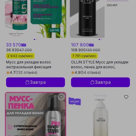
33 570
107 800
36 930
47 200
108 900
130 000
2 642 сум/мес
7 791 сум/мес
Мусс для укладки волос
OLLIN STYLE Мусс для укладки
экстрасильная фиксация
волос, пенка для волос,
Прелесть Bio с экстрактом
средней фиксации 250 мл
4.7
(132 отзыва)
4.9
(54 отзыва)
бамбука 160 мл
Завтра
Завтра
Реклама