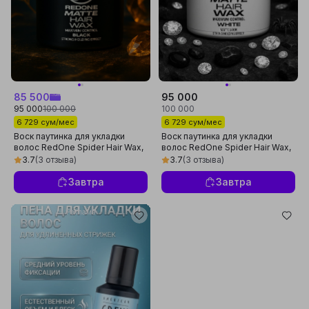
85 500
95 000
95 000
100 000
100 000
6 729 сум/мес
6 729 сум/мес
Воск паутинка для укладки
Воск паутинка для укладки
волос RedOne Spider Hair Wax,
волос RedOne Spider Hair Wax,
100 мл
100 мл
3.7
(3 отзыва)
3.7
(3 отзыва)
Завтра
Завтра
Реклама