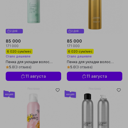
2 ДНЯ
2 ДНЯ
85 000
85 000
171 000
171 000
6 020 сум/мес
6 020 сум/мес
Стало дешевле
Стало дешевле
Пенка для укладки волос
Пенка для укладки волос
Hanfang Wugu для вьющихся
Hanfang Wugu для вьющихся
5.0
(3 отзыва)
5.0
(3 отзыва)
волос, 450 мл
волос, 450 мл
11 августа
11 августа
Реклама
Реклама