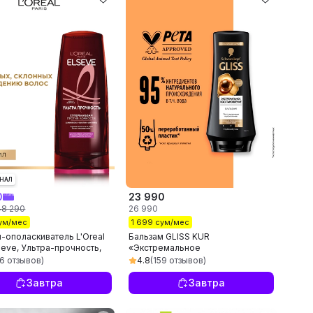
НАЛ
0
23 990
48 290
26 990
сум/мес
1 699 сум/мес
-ополаскиватель L'Oreal
Бальзам GLISS KUR
lseve, Ультра-прочность,
«Экстремальное
восстановление» для сильно
26 отзывов)
4.8
(159 отзывов)
повреждённых и сухих волос,
200 мл
Завтра
Завтра