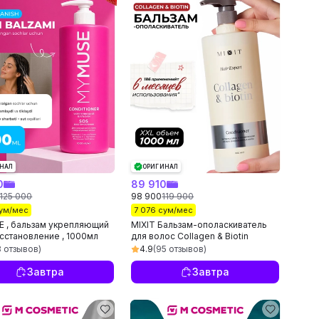
НАЛ
ОРИГИНАЛ
0
89 910
125 000
98 900
119 900
сум/мес
7 076 сум/мес
 , бальзам укрепляющий
MIXIT Бальзам-ополаскиватель
сстановление , 1000мл
для волос Collagen & Biotin
восстанавливающий, 1000 мл
8 отзывов)
4.9
(95 отзывов)
Завтра
Завтра