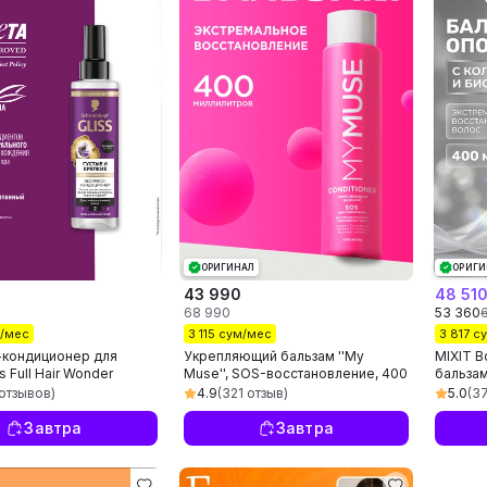
ОРИГИНАЛ
ОРИГИ
43 990
48 51
68 990
53 360
м/мес
3 115 сум/мес
3 817 с
-кондиционер для
Укрепляющий бальзам ''My
MIXIT 
s Full Hair Wonder
Muse'', SOS-восстановление, 400
бальза
pair Conditioner, 200
мл
волос, 
отзывов)
4.9
(321 отзыв)
5.0
(3
400 мл
Завтра
Завтра