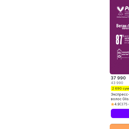
37 990
43 990
2 690 су
Экспресс
волос Glis
Express Re
4.9
(375 
мл