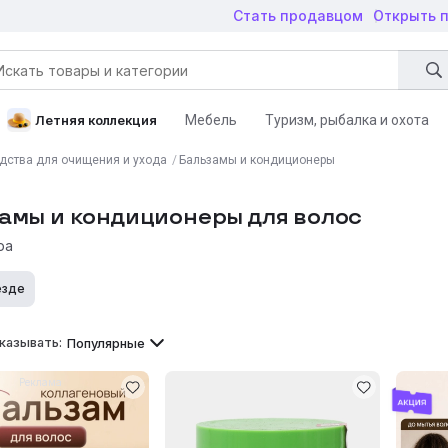
Стать продавцом
Открыть 
Мебель
Туризм, рыбалка и охота
Летняя коллекция
ары для дома
Строительство и ремонт
Автотовары
Детски
дства для очищения и ухода
/
Бальзамы и кондиционеры
Зоотовары
Книги
Дача, сад и огород
Животные
амы и кондиционеры для волос
ра
езде
казывать:
Популярные
Реклама