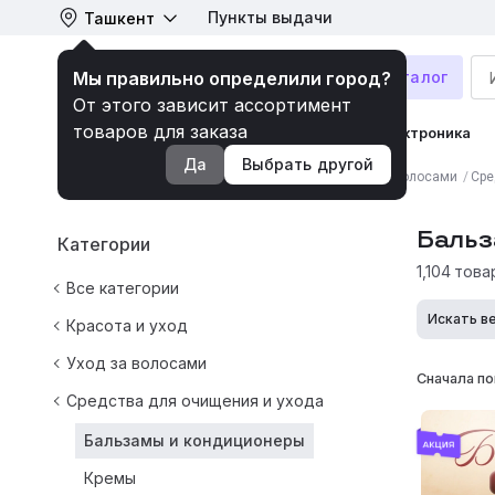
Пункты выдачи
Ташкент
Мы правильно определили город?
Каталог
От этого зависит ассортимент
товаров для заказа
Гарантия низких цен
Техника и электроника
Да
Выбрать другой
Обувь
Аксессуары
Красота и уход
Здоровье
Тов
Главная
/
Все категории
/
Красота и уход
/
Уход за волосами
/
Сре
Продукты питания
Бытовая химия
Канцтовары
Бальз
Категории
1,104 това
Все категории
Искать в
Красота и уход
Уход за волосами
Сначала по
Средства для очищения и ухода
Бальзамы и кондиционеры
Кремы