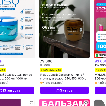
ОРИГИ
79 000
93 60
500
85 000
102 960
/мес
5 595 сум/мес
7 366 
ый бальзам для волос
Углеродный бальзам Активный
MYMUSE
Eco, 500 мл, 1000 мл
уголь для волос, 250, 550, 930 мл
SOS-во
зывов)
4.8
(9 отзывов)
4.8
(5
13 августа
Завтра