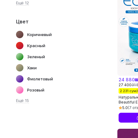
Ещё 12
Цвет
Коричневый
Красный
Зеленый
Хаки
Фиолетовый
24 880
27 400
31 
Розовый
2 231 сум
Натуральн
Ещё 15
Beautiful 
5.0
(7 от