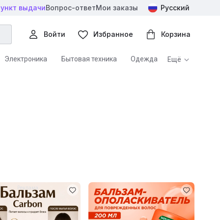
пункт выдачи
Вопрос-ответ
Мои заказы
Русский
Войти
Избранное
Корзина
Электроника
Бытовая техника
Одежда
Ещё
е товары
Хобби и творчество
Спорт и отдых
Субсидируемые товары для реабилитации
Реклама