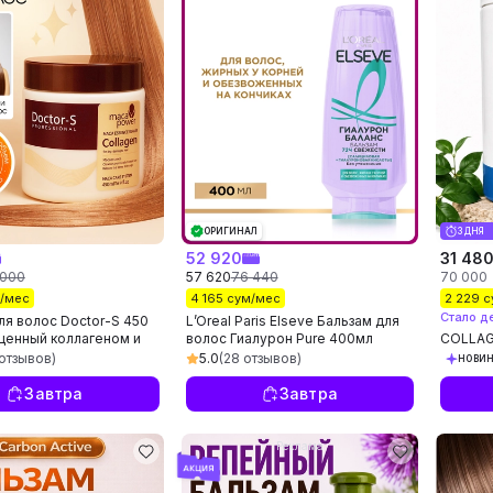
ОРИГИНАЛ
3 ДНЯ
52 920
31 48
 000
57 620
76 440
70 000
м/мес
4 165 сум/мес
2 229 
Стало д
ля волос Doctor-S 450
L’Oreal Paris Elseve Бальзам для
щенный коллагеном и
волос Гиалурон Pure 400мл
COLLAG
аки
Profess
отзывов)
5.0
(28 отзывов)
НОВИ
волос, 
гладкос
Завтра
Завтра
Реклама