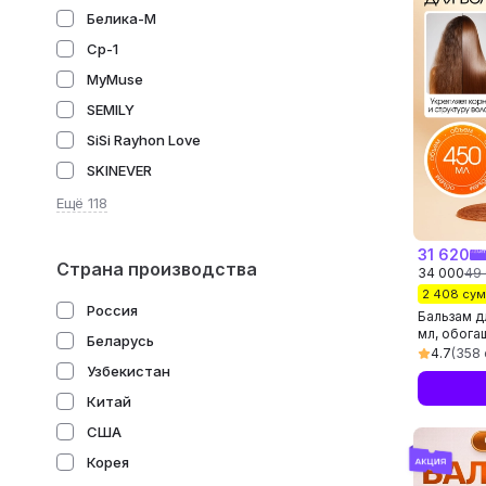
Белика-М
Cp-1
MyMuse
SEMILY
SiSi Rayhon Love
SKINEVER
Ещё 118
31 620
Страна производства
34 000
49
2 408 су
Россия
Бальзам д
мл, обога
Беларусь
корнем м
4.7
(358 
Узбекистан
Китай
США
Корея