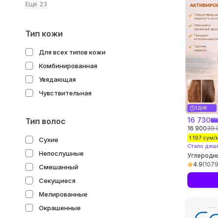
Ещё 23
Тип кожи
Для всех типов кожи
Комбинированная
Увядающая
Чувствительная
3 ДНЯ
16 730
Тип волос
16 900
39 
1 197 сум
Сухие
Стало деш
Непослушные
Углеродны
Active Car
4.9
(1079
Смешанный
930 мл, к
Секущиеся
Мелированные
Окрашенные