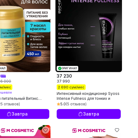
НАЛ
ОРИГИНАЛ
0
37 230
66 000
37 990
ум/мес
2 690 сум/мес
ешевле
Интенсивный кондиционер Syoss
 питательный Витэкс
Intense Fullness для тонких и
ный Уход без утяжеления
слабых волос, 250 мл
25 отзывов)
5.0
(5 отзывов)
х типов волос, 450 мл
Завтра
Завтра