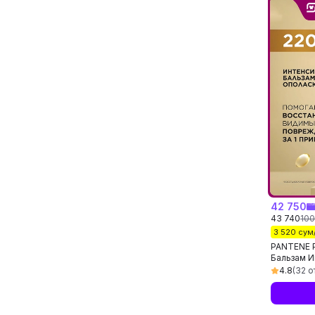
42 750
43 740
100
3 520 сум
PANTENE P
Бальзам И
восстанов
4.8
(32 о