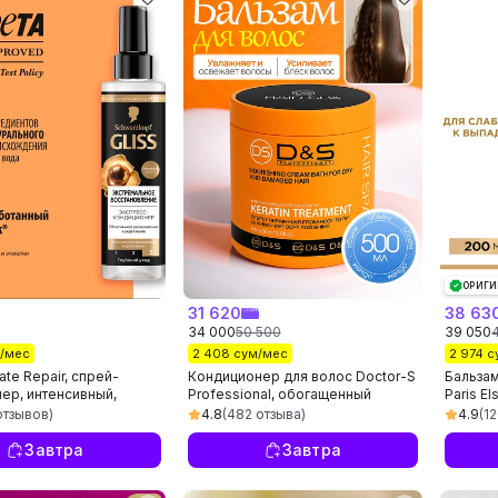
ОРИГИ
31 620
38 63
34 000
50 500
39 050
м/мес
2 408 сум/мес
2 974 
mate Repair, спрей-
Кондиционер для волос Doctor-S
Бальзам
ер, интенсивный,
Professional, обогащенный
Paris E
ый,
кератином, смягчающий
200 мл
отзывов)
4.8
(482 отзыва)
4.9
(1
ливающий, 200 мл
Завтра
Завтра