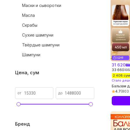
Маски и сыворотки
Масла
Скрабы
Сухие шампуни
Твёрдые шампуни
Шампуни
3 ДНЯ
31 620
33 660
195
Цена, сум
2 408 су
Стало деш
Бальзам д
PROFESSIO
4.7
(803 
от
до
кератином
волос
Бренд