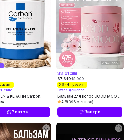
0
33 610
37 340
45 000
сум/мес
2 644 сум/мес
ешевле
Стало дешевле
EN & KERATIN Carbon
Бальзам для волос GOOD MOOD
ional — бальзам для
— с экстрактом женьшеня,
4.8
(396 отзывов)
НКА
питает и придаёт
укрепляет волосы
ть
Завтра
Завтра