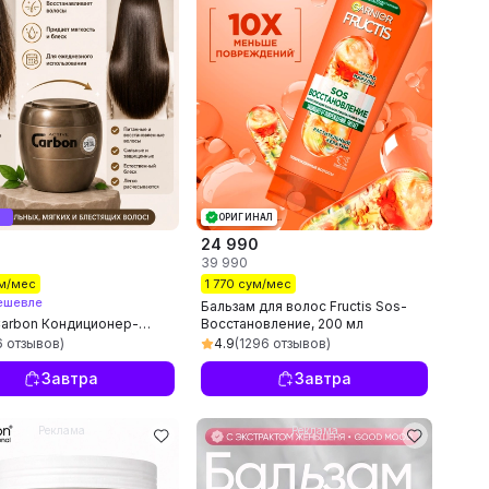
ОРИГИНАЛ
24 990
39 990
ум/мес
1 770 сум/мес
ешевле
Бальзам для волос Fructis Sos-
Carbon Кондиционер-
Восстановление, 200 мл
 для волос, 930 мл, 550
6 отзывов)
4.9
(1296 отзывов)
 мл
Завтра
Завтра
Реклама
Реклама