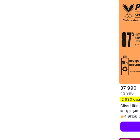
37 990
43 990
2 690 су
Gliss Ulti
кондицион
питательн
4.9
(156 
восстанав