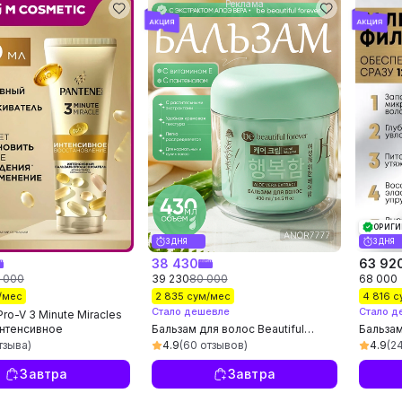
Реклама
ОРИГИ
3 ДНЯ
3 ДНЯ
38 430
63 92
 000
39 230
80 000
68 000
/мес
2 835 сум/мес
4 816 
Стало дешевле
Стало д
ro-V 3 Minute Miracles
нтенсивное
Бальзам для волос Beautiful
Бальза
ление, 220 мл
Forever, 430 мл, с экстрактом
PREMIU
тзыва)
4.9
(60 отзывов)
4.9
(2
алоэ вера
восстан
Завтра
Завтра