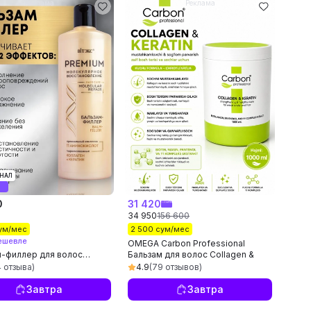
Реклама
Реклама
НАЛ
0
31 420
34 950
156 600
сум/мес
2 500 сум/мес
ешевле
OMEGA Carbon Professional
м-филлер для волос
Бальзам для волос Collagen &
M, молекулярное
Keratin Питает и придаёт
4 отзыва)
4.9
(79 отзывов)
овление, 450 мл
гладкость
Завтра
Завтра