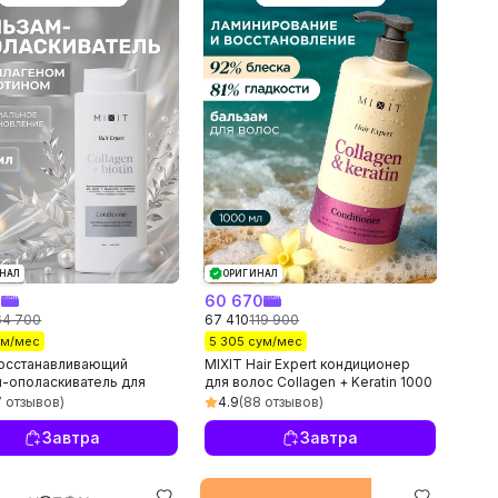
НАЛ
ОРИГИНАЛ
0
60 670
64 700
67 410
119 900
ум/мес
5 305 сум/мес
Восстанавливающий
MIXIT Hair Expert кондиционер
м-ополаскиватель для
для волос Collagen + Keratin 1000
с коллагеном и биотином,
мл
7 отзывов)
4.9
(88 отзывов)
Завтра
Завтра