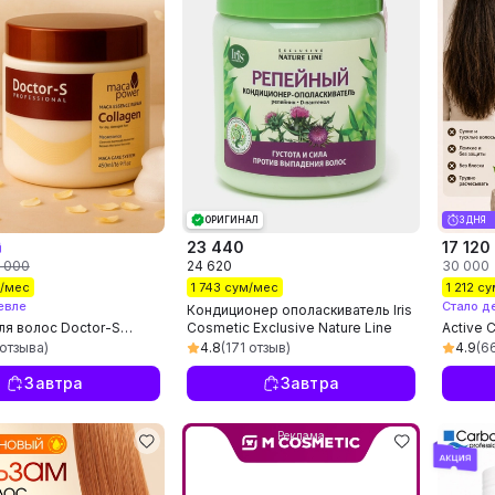
ОРИГИНАЛ
3 ДНЯ
23 440
17 120
 000
24 620
30 000
м/мес
1 743 сум/мес
1 212 с
евле
Стало д
Кондиционер ополаскиватель Iris
ля волос Doctor-S
Cosmetic Exclusive Nature Line
Active 
NAL, с коллагеноми
Репейный, 500 мл
бальзам
отзыва)
4.8
(171 отзыв)
4.9
(6
, для повреждённых
мл, 250
Завтра
Завтра
Реклама