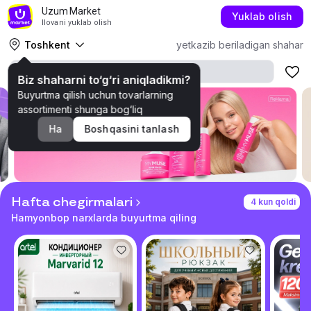
Uzum Market
Yuklab olish
Ilovani yuklab olish
Toshkent
yetkazib beriladigan shahar
Biz shaharni to‘g‘ri aniqladikmi?
Buyurtma qilish uchun tovarlarning
assortimenti shunga bog‘liq
Ha
Boshqasini tanlash
Hafta chegirmalari
4 kun qoldi
Hamyonbop narxlarda buyurtma qiling