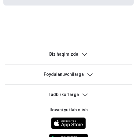
Biz haqimizda
Topshirish punktlari
Foydalanuvchilarga
Vakansiyalar
Biz bilan bogʻlanish
Tadbirkorlarga
Savol-Javob
Uzumda soting
Ilovani yuklab olish
Sotuvchi kabinetiga kirish
Topshirish punktini ochish