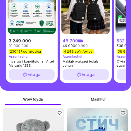
3 249 000
48 700
532 5
10 000 000
49 900
99 990
538 02
230 137 so'm/oyiga
4 248 so'm/oyiga
38 887 
Arzonlashdi
Arzonlashdi
Arzonlas
Invertorli konditsioner, Artel
Maktab ryukzagi bolalar
O'yin kr
Marvarid 12BE
uchun
suyanchi
bilan
Ertaga
Ertaga
Item
1
of
21
Wow foyda
Mashhur