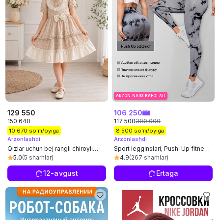
ARZON NARX KAFOLATI
129 550
106 250
150 640
117 500
300 000
10 670 so'm/oyiga
8 500 so'm/oyiga
Arzonlashdi
Arzonlashdi
Qizlar uchun bej rangli chiroyli
Sport legginslari, Push-Up fitnes
ko‘ylak
losinlari, baland qo‘nish, sport
5.0
(5 sharhlar)
4.9
(267 sharhlar)
12-avgust
Ertaga