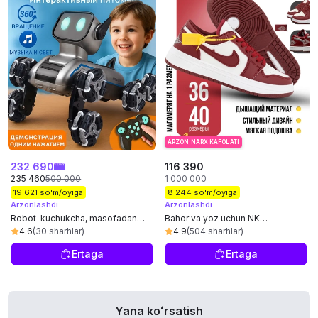
ARZON NARX KAFOLATI
232 690
116 390
235 460
500 000
1 000 000
19 621 so'm/oyiga
8 244 so'm/oyiga
Arzonlashdi
Arzonlashdi
Robot-kuchukcha, masofadan
Bahor va yoz uchun NK
boshqariladigan (8 g‘ildirakli),
krossovkalar, o'lcham 36-41
4.6
(30 sharhlar)
4.9
(504 sharhlar)
sovg'a qutisida
Ertaga
Ertaga
Yana koʻrsatish