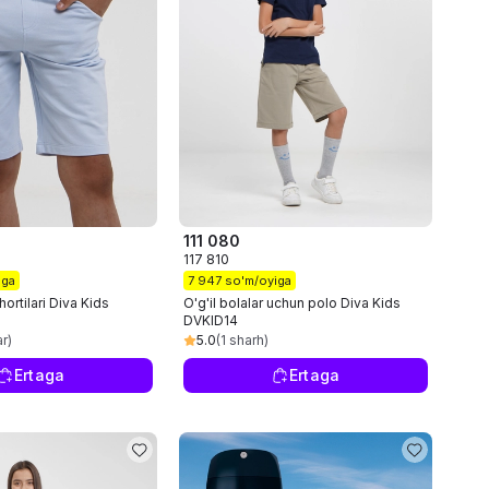
111 080
117 810
iga
7 947 so'm/oyiga
shortilari Diva Kids
O'g'il bolalar uchun polo Diva Kids
DVKID14
ar)
5.0
(1 sharh)
Ertaga
Ertaga