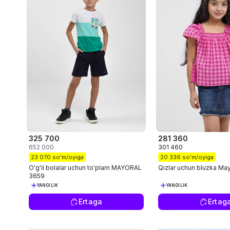
325 700
281 360
652 000
301 460
23 070 so'm/oyiga
20 336 so'm/oyiga
O'g'il bolalar uchun to'plam MAYORAL
Qizlar uchun bluzka Ma
3659
YANGILIK
YANGILIK
Ertaga
Ertag