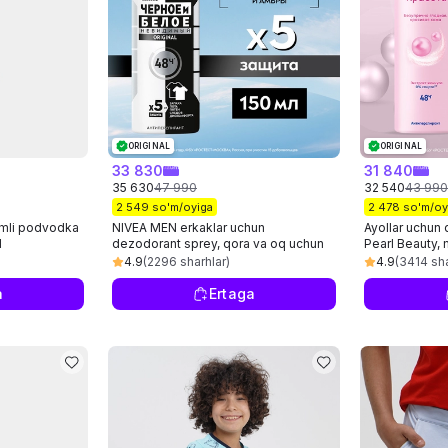
ORIGINAL
ORIGINAL
33 830
31 840
35 630
47 990
32 540
43 990
2 549 so'm/oyiga
2 478 so'm/oy
amli podvodka
NIVEA MEN erkaklar uchun
Ayollar uchun
l
dezodorant sprey, qora va oq uchun
Pearl Beauty, m
ko'rinmas himoya, 150 ml
150 ml
4.9
(2296 sharhlar)
4.9
(3414 sha
a
Ertaga