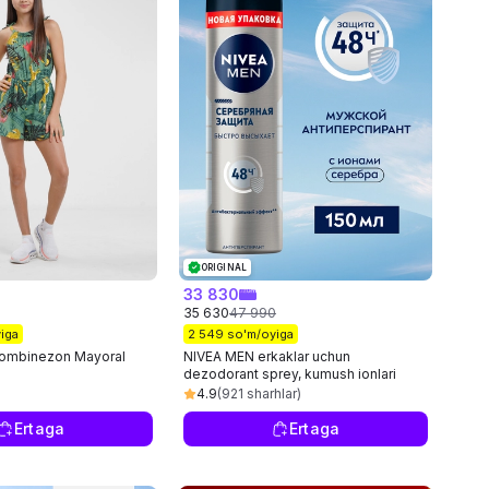
ORIGINAL
33 830
35 630
47 990
iga
2 549 so'm/oyiga
kombinezon Mayoral
NIVEA MEN erkaklar uchun
dezodorant sprey, kumush ionlari
bilan kumush himoyasi, 150 ml
4.9
(921 sharhlar)
Ertaga
Ertaga