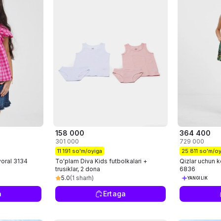
158 000
364 400
301 000
729 000
11 191 so'm/oyiga
25 811 so'm/oy
yoral 3134
To'plam Diva Kids futbolkalari +
Qizlar uchun 
trusiklar, 2 dona
6836
5.0
(1 sharh)
YANGILIK
a
Ertaga