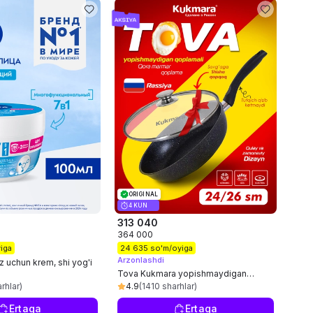
ORIGINAL
4 KUN
313 040
364 000
iga
24 635 so'm/oyiga
Arzonlashdi
 uchun krem, shi yog'i
Tova Kukmara yopishmaydigan
qoplamali, qora marmar tutqich va
rhlar)
4.9
(1410 sharhlar)
shisha qopqoq bilan
Ertaga
Ertaga