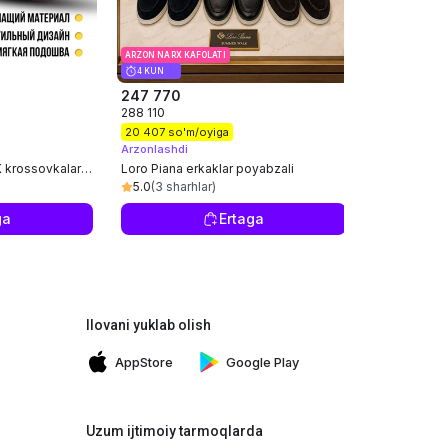
ARZON NARX KAFOLATI
4 KUN
ARZON NARX KA
247 770
73 720
288 110
76 420
149 
20 407 so'm/oyiga
6 367 so'm/
Arzonlashdi
Taytsli sport
 krossovkalar,
Loro Piana erkaklar poyabzali
erkaklar shor
5.0
(3 sharhlar)
4.9
(132 sh
ga
Ertaga
Ilovani yuklab olish
AppStore
Google Play
Uzum ijtimoiy tarmoqlarda