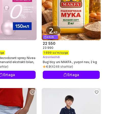
4 KUN
22 550
23 990
iga
1 699 so'm/oyiga
Arzonlashdi
 dezodorant sprey Nivea
arvarid ekstrakti bilan,
Bug'doy uni MAKFA , yuqori nav, 2 kg
rhlar)
4.9
(4248 sharhlar)
Ertaga
Ertaga