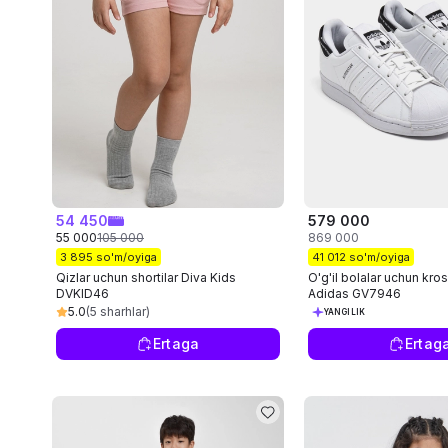
54 450
579 000
55 000
105 000
869 000
3 895 so'm/oyiga
41 012 so'm/oyiga
Qizlar uchun shortilar Diva Kids
O'g'il bolalar uchun kro
DVKID46
Аdidas GV7946
5.0
(5 sharhlar)
YANGILIK
Ertaga
Ertag