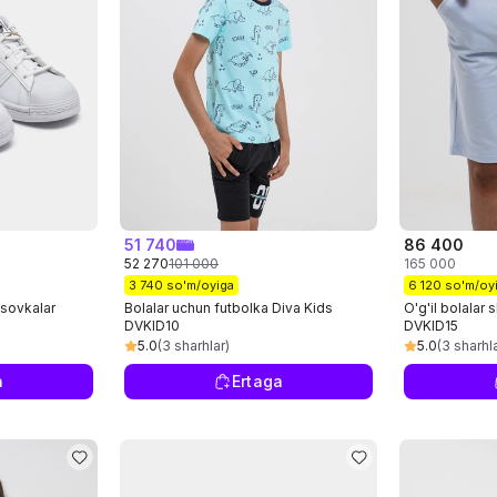
51 740
86 400
52 270
101 000
165 000
3 740 so'm/oyiga
6 120 so'm/oy
ssovkalar
Bolalar uchun futbolka Diva Kids
O'g'il bolalar 
DVKID10
DVKID15
5.0
(3 sharhlar)
5.0
(3 sharhl
a
Ertaga