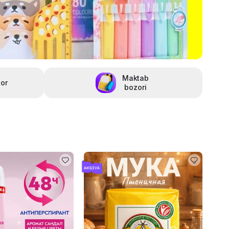
Maktab
or
bozori