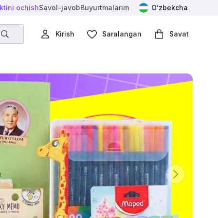
ktini ochish
Savol-javob
Buyurtmalarim
Оʻzbekcha
Kirish
Saralangan
Savat