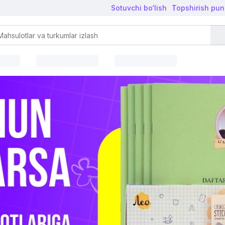
Sotuvchi bo‘lish
Topshirish pun