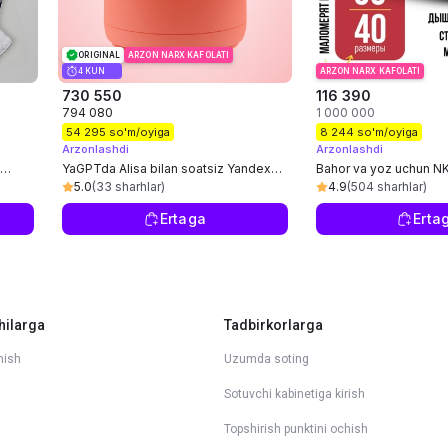
ORIGINAL
ARZON NARX KAFOLATI
4 KUN
ARZON NARX KAFOLATI
730 550
116 390
794 080
1 000 000
54 295 so'm/oyiga
8 244 so'm/oyiga
Arzonlashdi
Arzonlashdi
s
YaGPTda Alisa bilan soatsiz Yandex
Bahor va yoz uchun NK
Station Light 2 aqlli karnaychasi
o'lcham 36-41
5.0
(33 sharhlar)
4.9
(504 sharhlar)
Ertaga
Erta
hilarga
Tadbirkorlarga
nish
Uzumda soting
Sotuvchi kabinetiga kirish
Topshirish punktini ochish