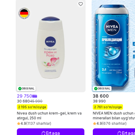
ORIGINAL
ORIGINAL
29 750
38 600
30 680
45 990
38 990
2 195 so'm/oyiga
2 761 so'm/oyiga
Nivea dush uchun krem-gel, krem va
NIVEA MEN dush uchun 
atirgul, 250 ml
minerallari bilan uyg'otu
4.9
(1137 sharhlar)
4.9
(676 sharhlar)
Ertaga
Ertag