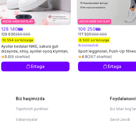
ARZON NARX KAFOLATI
ARZON NARX KAFOLATI
128 140
106 250
129 630
259 000
117 500
300 000
10 554 so'm/oyiga
8 500 so'm/oyiga
Arzonlashdi
Ayollar kedalari NIKE, sakura guli
dizaynda, xitoy, ayollar oyoq kiyimlari,
Sport legginslari, Push-Up fitne
o'lcham 36-40
losinlari, baland qo‘nish, sport
5.0
(6 sharhlar)
4.9
(267 sharhlar)
Ertaga
Ertaga
Biz haqimizda
Foydalanuvc
Topshirish punktlari
Biz bilan bogʻla
Vakansiyalar
Savol-Javob