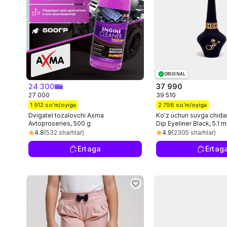
ORIGINAL
24 300
37 990
27 000
39 510
1 912 so'm/oyiga
2 798 so'm/oyiga
Dvigatel tozalovchi Axma
Ko'z uchun suvga chid
Avtoproseries, 500 g
Dip Eyeliner Black, 5.1 m
4.8
(532 sharhlar)
4.9
(2305 sharhlar)
Ertaga
Ertag