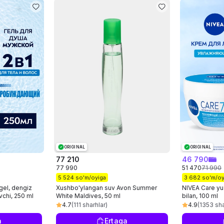
ORIGINAL
ORIGINAL
77 210
46 790
77 990
51 470
71 990
5 524 so'm/oyiga
3 682 so'm/oy
gel, dengiz
Xushbo'ylangan suv Avon Summer
NIVEA Care yuz
vchi, 250 ml
White Maldives, 50 ml
bilan, 100 ml
4.7
(111 sharhlar)
4.9
(1353 sha
a
Ertaga